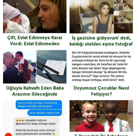
Çift, Evlat Edinmeye Karar
İş gezisine gidiyorum’ dedi,
Verdi. Evlat Edinmeden
kaldığı otelden eşine fotoğraf
Hemen Önce Öğrendikleri
gönderdi… Eşi çok sevindi,
Şeye İnanamadılar!
fotoğrafı inceledi şoke eden
ayrıntıyı fark etti
Doyumsuz Çocuklar Nasıl
Oğluyla Kahvaltı Eden Baba
Yetişiyor?
Aracının Sileceğinde
Bulduğu Nottan Çok Etkilendi