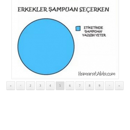
«
2
3
4
5
6
7
8
9
»
<
>