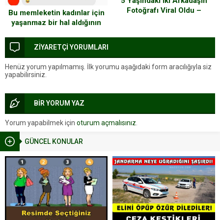
5 Yaşındaki İki Arkadaşın
Fotoğrafı Viral Oldu –
Bu memleketin kadınlar için
Fotoğrafa Yakından Bakınca
yaşanmaz bir hal aldığının
Nedenini Anlayacaksınız
işte bir başka kanıtı
ZİYARETÇİ YORUMLARI
Henüz yorum yapılmamış. İlk yorumu aşağıdaki form aracılığıyla siz
yapabilirsiniz.
BİR YORUM YAZ
Yorum yapabilmek için
oturum açmalısınız
.
GÜNCEL KONULAR