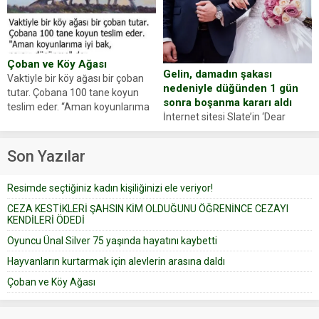
Yüzünde ve ellerinde yanıklar
sosyal medya hesabında “Usta
oluşan Demir, kâbus dolu anları
Oyuncumuz ve çok değerli
anlattı… Merkeze bağlı...
dostumuz...
Çoban ve Köy Ağası
Gelin, damadın şakası
Vaktiyle bir köy ağası bir çoban
nedeniyle düğünden 1 gün
tutar. Çobana 100 tane koyun
sonra boşanma kararı aldı
teslim eder. “Aman koyunlarıma
İnternet sitesi Slate’in ‘Dear
iyi bak, parayı düşünme” der
Prudence’ isimli tavsiye köşesine
Çoban koyunları alır gider. Aylar...
geçtiğimiz yıl 13 Ocak’ta yollanan
Son Yazılar
bir yazıya göre, bir gelin, eşi
düğün pastasını suratına
Resimde seçtiğiniz kadın kişiliğinizi ele veriyor!
yapıştırdığı için düğünden...
CEZA KESTİKLERİ ŞAHSIN KİM OLDUĞUNU ÖĞRENİNCE CEZAYI
KENDİLERİ ÖDEDİ
Oyuncu Ünal Silver 75 yaşında hayatını kaybetti
Hayvanların kurtarmak için alevlerin arasına daldı
Çoban ve Köy Ağası