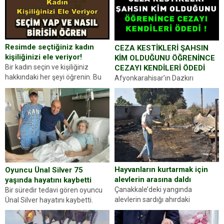
Resimde seçtiğiniz kadın
CEZA KESTİKLERİ ŞAHSIN
kişiliğinizi ele veriyor!
KİM OLDUĞUNU ÖĞRENİNCE
Bir kadın seçin ve kişiliğiniz
CEZAYI KENDİLERİ ÖDEDİ
hakkındaki her şeyi öğrenin. Bu
Afyonkarahisar’ın Dazkırı
kez karşınıza oldukça farklı bir
ilçesinde trafik uygulaması
kişilik testiyle çıkıyoruz. Resimde
yapan jandarma ekipleri
gördüğünüz kadın figürlerinden
durdurdukları bir otomobilin
dikkatinizi en...
sürücüsünden ehliyet ve ruhsat
sorup belgelerini istedi. Sürücü
Abdurrahman Ö.nün verdiği
evraklarda eksik olduğunu...
Hayvanların kurtarmak için
Oyuncu Ünal Silver 75
alevlerin arasına daldı
yaşında hayatını kaybetti
Çanakkale’deki yangında
Bir süredir tedavi gören oyuncu
alevlerin sardığı ahırdaki
Ünal Silver hayatını kaybetti.
hayvanlarını kurtarmak isteyen
Haberi, oyuncunun menajerlik
Zeki Demir (66) ölümden döndü.
ajansı duyurdu. Renda Güner,