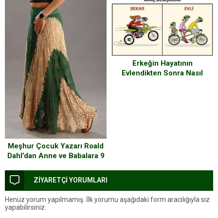
Karşısında Gözyaşlarını
Tutamadı
Erkeğin Hayatının
Evlendikten Sonra Nasıl
Değiştiğinin 11 kanıtı
Meşhur Çocuk Yazarı Roald
Dahl’dan Anne ve Babalara 9
Faydalı Tavsiye
ZİYARETÇİ YORUMLARI
Henüz yorum yapılmamış. İlk yorumu aşağıdaki form aracılığıyla siz
yapabilirsiniz.