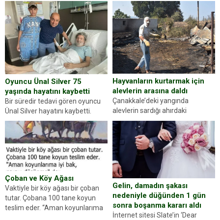
ilçesinde trafik uygulaması
kişilik testiyle çıkıyoruz. Resimde
yapan jandarma ekipleri
gördüğünüz kadın figürlerinden
durdurdukları bir otomobilin
dikkatinizi en...
sürücüsünden ehliyet ve ruhsat
sorup belgelerini istedi. Sürücü
Abdurrahman Ö.nün verdiği
evraklarda eksik olduğunu...
Hayvanların kurtarmak için
Oyuncu Ünal Silver 75
alevlerin arasına daldı
yaşında hayatını kaybetti
Çanakkale’deki yangında
Bir süredir tedavi gören oyuncu
alevlerin sardığı ahırdaki
Ünal Silver hayatını kaybetti.
hayvanlarını kurtarmak isteyen
Haberi, oyuncunun menajerlik
Zeki Demir (66) ölümden döndü.
ajansı duyurdu. Renda Güner,
Yüzünde ve ellerinde yanıklar
sosyal medya hesabında “Usta
oluşan Demir, kâbus dolu anları
Oyuncumuz ve çok değerli
anlattı… Merkeze bağlı...
dostumuz...
Çoban ve Köy Ağası
Gelin, damadın şakası
Vaktiyle bir köy ağası bir çoban
nedeniyle düğünden 1 gün
tutar. Çobana 100 tane koyun
sonra boşanma kararı aldı
teslim eder. “Aman koyunlarıma
İnternet sitesi Slate’in ‘Dear
iyi bak, parayı düşünme” der