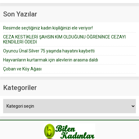
Prudence’ isimli tavsiye köşesine
Çoban koyunları alır gider. Aylar...
geçtiğimiz yıl 13 Ocak’ta yollanan
Son Yazılar
bir yazıya göre, bir gelin, eşi
düğün pastasını suratına
Resimde seçtiğiniz kadın kişiliğinizi ele veriyor!
yapıştırdığı için düğünden...
CEZA KESTİKLERİ ŞAHSIN KİM OLDUĞUNU ÖĞRENİNCE CEZAYI
KENDİLERİ ÖDEDİ
Oyuncu Ünal Silver 75 yaşında hayatını kaybetti
Hayvanların kurtarmak için alevlerin arasına daldı
Çoban ve Köy Ağası
Kategoriler