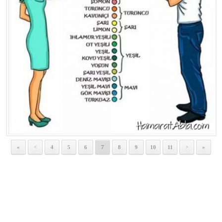
«
4
5
6
7
8
9
10
11
»
<
>