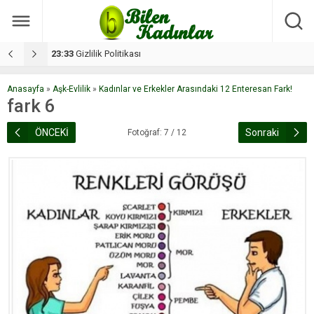
17:08
Dilan, düğününe 5 gün kala hayatını kaybetti
1
Anasayfa
»
Aşk-Evlilik
»
Kadınlar ve Erkekler Arasındaki 12 Enteresan Fark!
fark 6
ÖNCEKİ
Sonraki
Fotoğraf: 7 / 12