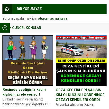
BİR YORUM YAZ
Yorum yapabilmek için
oturum açmalısınız
.
GÜNCEL KONULAR
Resimde seçtiğiniz kadın
CEZA KESTİKLERİ ŞAHSIN
kişiliğinizi ele veriyor!
KİM OLDUĞUNU ÖĞRENİNCE
Bir kadın seçin ve kişiliğiniz
CEZAYI KENDİLERİ ÖDEDİ
hakkındaki her şeyi öğrenin. Bu
Afyonkarahisar’ın Dazkırı
kez karşınıza oldukça farklı bir