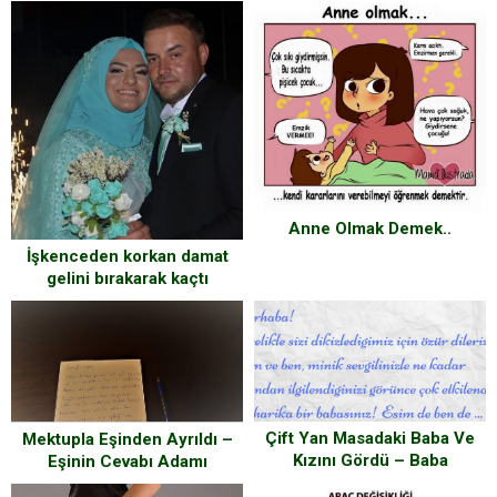
Anne Olmak Demek..
İşkenceden korkan damat
gelini bırakarak kaçtı
Çift Yan Masadaki Baba Ve
Mektupla Eşinden Ayrıldı –
Kızını Gördü – Baba
Eşinin Cevabı Adamı
Garsondan Aldığı Not
Doğduğuna Pişman Etti