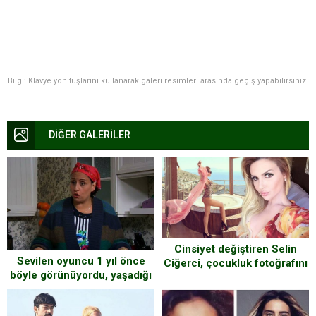
Bilgi: Klavye yön tuşlarını kullanarak galeri resimleri arasında geçiş yapabilirsiniz.
DİĞER GALERİLER
Cinsiyet değiştiren Selin
Sevilen oyuncu 1 yıl önce
Ciğerci, çocukluk fotoğrafını
böyle görünüyordu, yaşadığı
paylaşıp altına bunu yazdı!
değişim sonrasında şimdi
onu görenler tanıyamıyor!