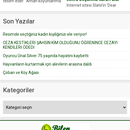
teslim eder. “Aman koyunlarıma
İnternet sitesi Slate’in ‘Dear
iyi bak, parayı düşünme” der
Prudence’ isimli tavsiye köşesine
Çoban koyunları alır gider. Aylar...
geçtiğimiz yıl 13 Ocak’ta yollanan
Son Yazılar
bir yazıya göre, bir gelin, eşi
düğün pastasını suratına
Resimde seçtiğiniz kadın kişiliğinizi ele veriyor!
yapıştırdığı için düğünden...
CEZA KESTİKLERİ ŞAHSIN KİM OLDUĞUNU ÖĞRENİNCE CEZAYI
KENDİLERİ ÖDEDİ
Oyuncu Ünal Silver 75 yaşında hayatını kaybetti
Hayvanların kurtarmak için alevlerin arasına daldı
Çoban ve Köy Ağası
Kategoriler