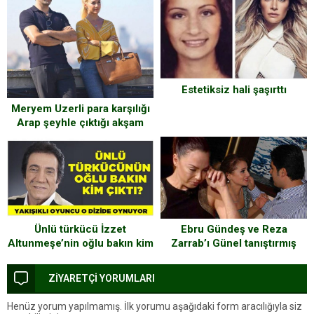
Estetiksiz hali şaşırttı
Meryem Uzerli para karşılığı
Arap şeyhle çıktığı akşam
yemeğini anlattı…
Ünlü türkücü İzzet
Ebru Gündeş ve Reza
Altunmeşe’nin oğlu bakın kim
Zarrab’ı Günel tanıştırmış
çıktı
ZİYARETÇİ YORUMLARI
Henüz yorum yapılmamış. İlk yorumu aşağıdaki form aracılığıyla siz