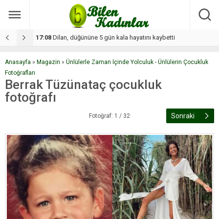
17:08
Dilan, düğününe 5 gün kala hayatını kaybetti
1
Anasayfa
»
Magazin
»
Ünlülerle Zaman İçinde Yolculuk - Ünlülerin Çocukluk
Fotoğrafları
Berrak Tüzünataç çocukluk
fotoğrafı
Sonraki
Fotoğraf: 1 / 32