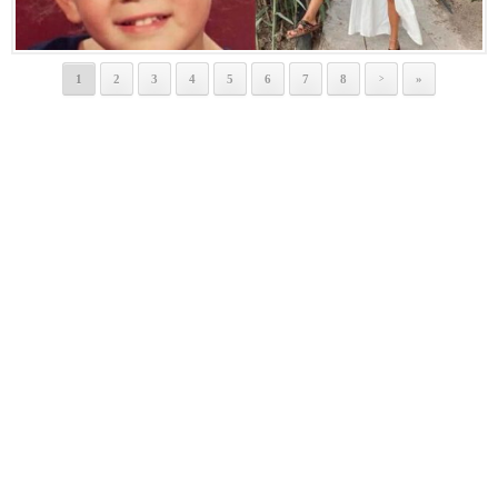
1
2
3
4
5
6
7
8
»
>