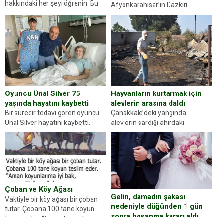
hakkındaki her şeyi öğrenin. Bu
Afyonkarahisar’ın Dazkırı
kez karşınıza oldukça farklı bir
ilçesinde trafik uygulaması
kişilik testiyle çıkıyoruz. Resimde
yapan jandarma ekipleri
gördüğünüz kadın figürlerinden
durdurdukları bir otomobilin
dikkatinizi en...
sürücüsünden ehliyet ve ruhsat
sorup belgelerini istedi. Sürücü
Abdurrahman Ö.nün verdiği
evraklarda eksik olduğunu...
Hayvanların kurtarmak için
Oyuncu Ünal Silver 75
alevlerin arasına daldı
yaşında hayatını kaybetti
Çanakkale’deki yangında
Bir süredir tedavi gören oyuncu
alevlerin sardığı ahırdaki
Ünal Silver hayatını kaybetti.
hayvanlarını kurtarmak isteyen
Haberi, oyuncunun menajerlik
Zeki Demir (66) ölümden döndü.
ajansı duyurdu. Renda Güner,
Yüzünde ve ellerinde yanıklar
sosyal medya hesabında “Usta
oluşan Demir, kâbus dolu anları
Oyuncumuz ve çok değerli
anlattı… Merkeze bağlı...
dostumuz...
Çoban ve Köy Ağası
Gelin, damadın şakası
Vaktiyle bir köy ağası bir çoban
nedeniyle düğünden 1 gün
tutar. Çobana 100 tane koyun
sonra boşanma kararı aldı