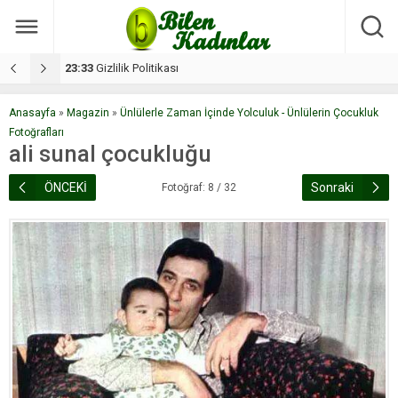
17:08
Dilan, düğününe 5 gün kala hayatını kaybetti
1
Anasayfa
»
Magazin
»
Ünlülerle Zaman İçinde Yolculuk - Ünlülerin Çocukluk
Fotoğrafları
ali sunal çocukluğu
ÖNCEKİ
Sonraki
Fotoğraf: 8 / 32