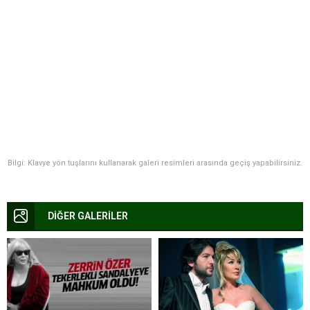
Bilgi: Klavye yön tuşlarını kullanarak galeri resimleri arasında geçiş yapabilirsiniz.
DİĞER GALERİLER