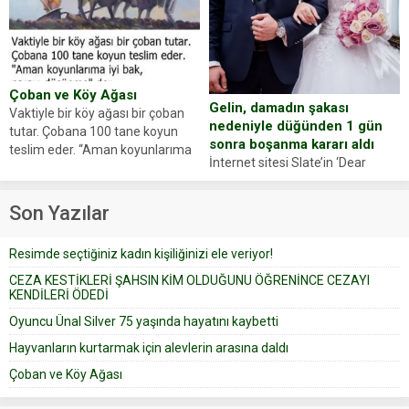
Zeki Demir (66) ölümden döndü.
ajansı duyurdu. Renda Güner,
Yüzünde ve ellerinde yanıklar
sosyal medya hesabında “Usta
oluşan Demir, kâbus dolu anları
Oyuncumuz ve çok değerli
anlattı… Merkeze bağlı...
dostumuz...
Çoban ve Köy Ağası
Gelin, damadın şakası
Vaktiyle bir köy ağası bir çoban
nedeniyle düğünden 1 gün
tutar. Çobana 100 tane koyun
sonra boşanma kararı aldı
teslim eder. “Aman koyunlarıma
İnternet sitesi Slate’in ‘Dear
iyi bak, parayı düşünme” der
Prudence’ isimli tavsiye köşesine
Çoban koyunları alır gider. Aylar...
geçtiğimiz yıl 13 Ocak’ta yollanan
Son Yazılar
bir yazıya göre, bir gelin, eşi
düğün pastasını suratına
Resimde seçtiğiniz kadın kişiliğinizi ele veriyor!
yapıştırdığı için düğünden...
CEZA KESTİKLERİ ŞAHSIN KİM OLDUĞUNU ÖĞRENİNCE CEZAYI
KENDİLERİ ÖDEDİ
Oyuncu Ünal Silver 75 yaşında hayatını kaybetti
Hayvanların kurtarmak için alevlerin arasına daldı
Çoban ve Köy Ağası