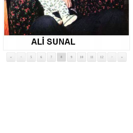
«
5
6
7
8
9
10
11
12
»
<
>