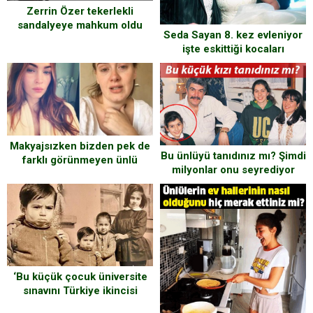
Zerrin Özer tekerlekli
sandalyeye mahkum oldu
Seda Sayan 8. kez evleniyor
işte eskittiği kocaları
Makyajsızken bizden pek de
Bu ünlüyü tanıdınız mı? Şimdi
farklı görünmeyen ünlü
milyonlar onu seyrediyor
kadınlar
‘Bu küçük çocuk üniversite
sınavını Türkiye ikincisi
olarak kazandı, doktor oldu!’