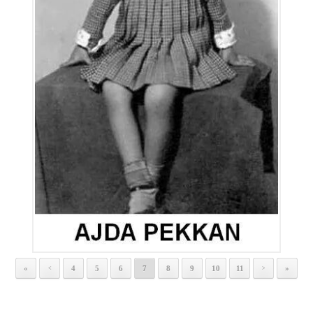
«
4
5
6
7
8
9
10
11
»
<
>