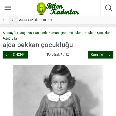
17:08
Dilan, düğününe 5 gün kala hayatını kaybetti
1
Anasayfa
»
Magazin
»
Ünlülerle Zaman İçinde Yolculuk - Ünlülerin Çocukluk
Fotoğrafları
ajda pekkan çocukluğu
ÖNCEKİ
Sonraki
Fotoğraf: 7 / 32