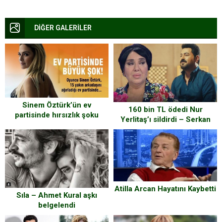
DİĞER GALERİLER
Sinem Öztürk’ün ev
160 bin TL ödedi Nur
partisinde hırsızlık şoku
Yerlitaş’ı sildirdi – Serkan
Kaya ‘Kara Gözlüm’ adlı
şarkısının klibinden Nur
Yerlitaş’ı çıkarttı.
Atilla Arcan Hayatını Kaybetti
Sıla – Ahmet Kural aşkı
belgelendi