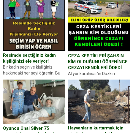
Resimde seçtiğiniz kadın
CEZA KESTİKLERİ ŞAHSIN
kişiliğinizi ele veriyor!
KİM OLDUĞUNU ÖĞRENİNCE
Bir kadın seçin ve kişiliğiniz
CEZAYI KENDİLERİ ÖDEDİ
hakkındaki her şeyi öğrenin. Bu
Afyonkarahisar’ın Dazkırı
kez karşınıza oldukça farklı bir
ilçesinde trafik uygulaması
kişilik testiyle çıkıyoruz. Resimde
yapan jandarma ekipleri
gördüğünüz kadın figürlerinden
durdurdukları bir otomobilin
dikkatinizi en...
sürücüsünden ehliyet ve ruhsat
sorup belgelerini istedi. Sürücü
Abdurrahman Ö.nün verdiği
evraklarda eksik olduğunu...
Hayvanların kurtarmak için
Oyuncu Ünal Silver 75