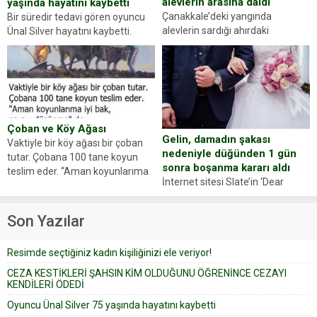
alevlerin arasına daldı
yaşında hayatını kaybetti
Çanakkale’deki yangında
Bir süredir tedavi gören oyuncu
alevlerin sardığı ahırdaki
Ünal Silver hayatını kaybetti.
hayvanlarını kurtarmak isteyen
Haberi, oyuncunun menajerlik
Zeki Demir (66) ölümden döndü.
ajansı duyurdu. Renda Güner,
Yüzünde ve ellerinde yanıklar
sosyal medya hesabında “Usta
oluşan Demir, kâbus dolu anları
Oyuncumuz ve çok değerli
anlattı… Merkeze bağlı...
dostumuz...
Çoban ve Köy Ağası
Gelin, damadın şakası
Vaktiyle bir köy ağası bir çoban
nedeniyle düğünden 1 gün
tutar. Çobana 100 tane koyun
sonra boşanma kararı aldı
teslim eder. “Aman koyunlarıma
İnternet sitesi Slate’in ‘Dear
iyi bak, parayı düşünme” der
Prudence’ isimli tavsiye köşesine
Çoban koyunları alır gider. Aylar...
geçtiğimiz yıl 13 Ocak’ta yollanan
Son Yazılar
bir yazıya göre, bir gelin, eşi
düğün pastasını suratına
Resimde seçtiğiniz kadın kişiliğinizi ele veriyor!
yapıştırdığı için düğünden...
CEZA KESTİKLERİ ŞAHSIN KİM OLDUĞUNU ÖĞRENİNCE CEZAYI
KENDİLERİ ÖDEDİ
Oyuncu Ünal Silver 75 yaşında hayatını kaybetti