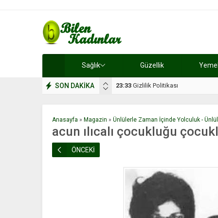
Sağlık
Güzellik
Yemek 
SON DAKİKA
17:08
Dilan, düğününe 5 gün kala hay
Anasayfa
»
Magazin
»
Ünlülerle Zaman İçinde Yolculuk - Ünlül
acun ılıcalı çocukluğu çocukl
ÖNCEKİ