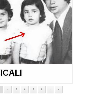
3
4
5
6
7
8
»
>