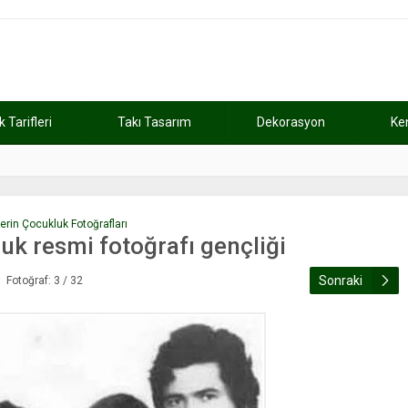
Tarifleri
Takı Tasarım
Dekorasyon
Ke
atını kaybetti
11:37
Günde 2 saat ça
erin Çocukluk Fotoğrafları
uk resmi fotoğrafı gençliği
Sonraki
Fotoğraf: 3 / 32