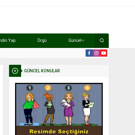
ndin Yap
Örgü
Güncel
lışıyorlar 15 bin tl kazanıyorlar
19:2
GÜNCEL KONULAR