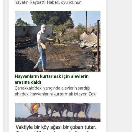
hayatını kaybetti. Haberi, oyuncunun
menajerlik ajansı duyurdu. Renda Güner,
sosyal medya hesabında “Usta Oyuncumuz ve
çok değerli dostumuz...
Hayvanların kurtarmak için alevlerin
arasına daldı
Çanakkale’deki yangında alevlerin sardığı
ahırdaki hayvanlarını kurtarmak isteyen Zeki
Demir (66) ölümden döndü. Yüzünde ve
ellerinde yanıklar oluşan Demir, kâbus dolu
anları anlattı… Merkeze bağlı...