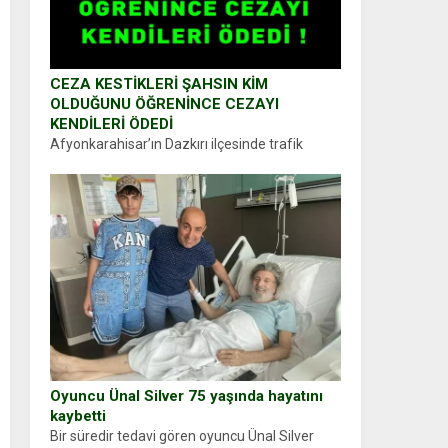
CEZA KESTİKLERİ ŞAHSIN KİM
OLDUĞUNU ÖĞRENİNCE CEZAYI
KENDİLERİ ÖDEDİ
Afyonkarahisar’ın Dazkırı ilçesinde trafik
uygulaması yapan jandarma ekipleri
durdurdukları bir otomobilin sürücüsünden
ehliyet ve ruhsat sorup belgelerini istedi.
Sürücü Abdurrahman Ö.nün verdiği evraklarda
eksik olduğunu...
Oyuncu Ünal Silver 75 yaşında hayatını
kaybetti
Bir süredir tedavi gören oyuncu Ünal Silver