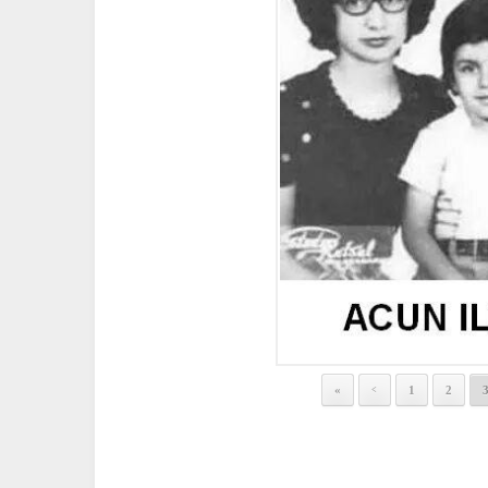
«
1
2
<