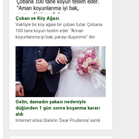
Çoban ve Köy Ağası
Vaktiyle bir köy ağası bir çoban tutar. Çobana
100 tane koyun teslim eder. “Aman
koyunlarıma iyi bak, parayı düşünme” der
Çoban koyunları alır gider. Aylar...
Gelin, damadın şakası nedeniyle
düğünden 1 gün sonra boşanma kararı
aldı
İnternet sitesi Slate’in ‘Dear Prudence’ isimli
tavsiye köşesine geçtiğimiz yıl 13 Ocak’ta
yollanan bir yazıya göre, bir gelin, eşi düğün
pastasını suratına yapıştırdığı için düğünden...