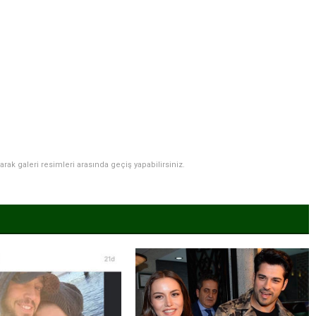
narak galeri resimleri arasında geçiş yapabilirsiniz.