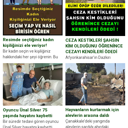
Resimde seçtiğiniz kadın
CEZA KESTİKLERİ ŞAHSIN
kişiliğinizi ele veriyor!
KİM OLDUĞUNU ÖĞRENİNCE
Bir kadın seçin ve kişiliğiniz
CEZAYI KENDİLERİ ÖDEDİ
hakkındaki her şeyi öğrenin. Bu
Afyonkarahisar’ın Dazkırı
kez karşınıza oldukça farklı bir
ilçesinde trafik uygulaması
kişilik testiyle çıkıyoruz. Resimde
yapan jandarma ekipleri
gördüğünüz kadın figürlerinden
durdurdukları bir otomobilin
dikkatinizi en...
sürücüsünden ehliyet ve ruhsat
sorup belgelerini istedi. Sürücü
Abdurrahman Ö.nün verdiği
evraklarda eksik olduğunu...
Hayvanların kurtarmak için
Oyuncu Ünal Silver 75
alevlerin arasına daldı
yaşında hayatını kaybetti
Çanakkale’deki yangında
Bir süredir tedavi gören oyuncu
alevlerin sardığı ahırdaki
Ünal Silver hayatını kaybetti.