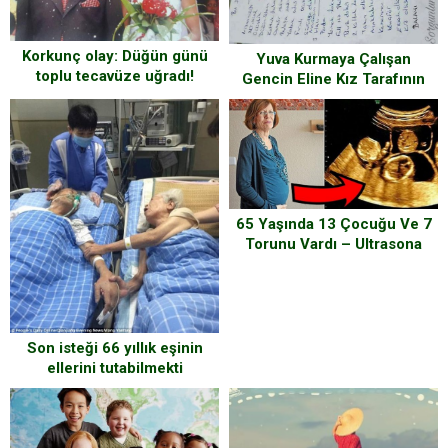
Korkunç olay: Düğün günü
Yuva Kurmaya Çalışan
toplu tecavüze uğradı!
Gencin Eline Kız Tarafının
Verdiği Liste ve Gencin
Mevcut Parası
65 Yaşında 13 Çocuğu Ve 7
Torunu Vardı – Ultrasona
Girince Doktorlar Gözlerine
İnanamadı
Son isteği 66 yıllık eşinin
ellerini tutabilmekti