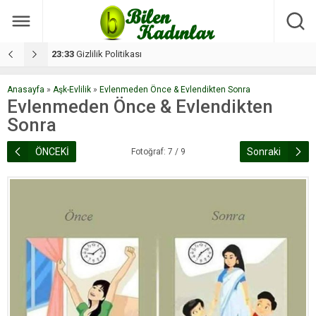
17:08
Dilan, düğününe 5 gün kala hayatını kaybetti
1
Anasayfa
»
Aşk-Evlilik
»
Evlenmeden Önce & Evlendikten Sonra
Evlenmeden Önce & Evlendikten
Sonra
ÖNCEKİ
Sonraki
Fotoğraf: 7 / 9