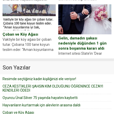
hayvanlarını kurtarmak isteyen
Haberi, oyuncunun menajerlik
Zeki Demir (66) ölümden döndü.
ajansı duyurdu. Renda Güner,
Yüzünde ve ellerinde yanıklar
sosyal medya hesabında “Usta
oluşan Demir, kâbus dolu anları
Oyuncumuz ve çok değerli
anlattı… Merkeze bağlı...
dostumuz...
Çoban ve Köy Ağası
Gelin, damadın şakası
Vaktiyle bir köy ağası bir çoban
nedeniyle düğünden 1 gün
tutar. Çobana 100 tane koyun
sonra boşanma kararı aldı
teslim eder. “Aman koyunlarıma
İnternet sitesi Slate’in ‘Dear
iyi bak, parayı düşünme” der
Prudence’ isimli tavsiye köşesine
Çoban koyunları alır gider. Aylar...
geçtiğimiz yıl 13 Ocak’ta yollanan
Son Yazılar
bir yazıya göre, bir gelin, eşi
düğün pastasını suratına
Resimde seçtiğiniz kadın kişiliğinizi ele veriyor!
yapıştırdığı için düğünden...
CEZA KESTİKLERİ ŞAHSIN KİM OLDUĞUNU ÖĞRENİNCE CEZAYI
KENDİLERİ ÖDEDİ
Oyuncu Ünal Silver 75 yaşında hayatını kaybetti
Hayvanların kurtarmak için alevlerin arasına daldı
Çoban ve Köy Ağası