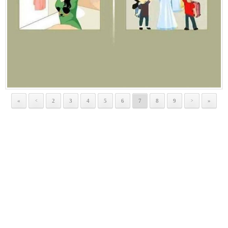
«
2
3
4
5
6
7
8
9
»
<
>