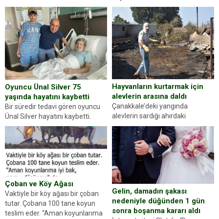
kez karşınıza oldukça farklı bir
ilçesinde trafik uygulaması
kişilik testiyle çıkıyoruz. Resimde
yapan jandarma ekipleri
gördüğünüz kadın figürlerinden
durdurdukları bir otomobilin
dikkatinizi en...
sürücüsünden ehliyet ve ruhsat
sorup belgelerini istedi. Sürücü
Abdurrahman Ö.nün verdiği
evraklarda eksik olduğunu...
Hayvanların kurtarmak için
Oyuncu Ünal Silver 75
alevlerin arasına daldı
yaşında hayatını kaybetti
Çanakkale’deki yangında
Bir süredir tedavi gören oyuncu
alevlerin sardığı ahırdaki
Ünal Silver hayatını kaybetti.
hayvanlarını kurtarmak isteyen
Haberi, oyuncunun menajerlik
Zeki Demir (66) ölümden döndü.
ajansı duyurdu. Renda Güner,
Yüzünde ve ellerinde yanıklar
sosyal medya hesabında “Usta
oluşan Demir, kâbus dolu anları
Oyuncumuz ve çok değerli
anlattı… Merkeze bağlı...
dostumuz...
Çoban ve Köy Ağası
Gelin, damadın şakası
Vaktiyle bir köy ağası bir çoban
nedeniyle düğünden 1 gün
tutar. Çobana 100 tane koyun
sonra boşanma kararı aldı
teslim eder. “Aman koyunlarıma