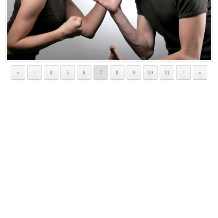
«
4
5
6
7
8
9
10
11
»
<
>