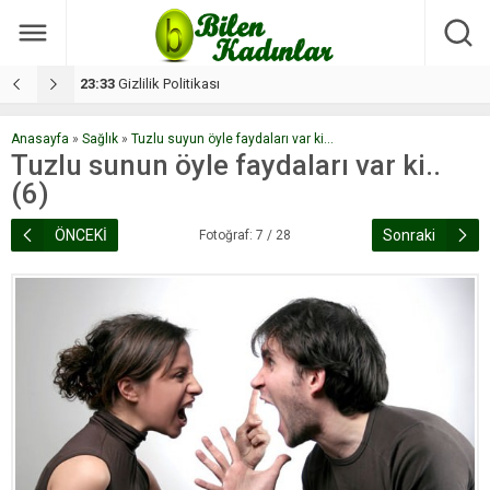
17:08
Dilan, düğününe 5 gün kala hayatını kaybetti
1
Anasayfa
»
Sağlık
»
Tuzlu suyun öyle faydaları var ki...
Tuzlu sunun öyle faydaları var ki..
(6)
ÖNCEKİ
Sonraki
Fotoğraf: 7 / 28