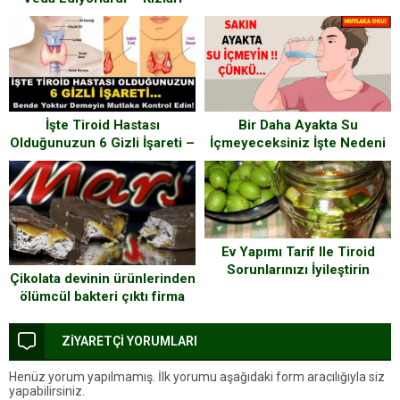
Gözünü Açtı Ve Şu Kelimeleri
Fısıldadı
Bir Daha Ayakta Su
İşte Tiroid Hastası
İçmeyeceksiniz İşte Nedeni
Olduğunuzun 6 Gizli İşareti –
Bende Yoktur Demeyin
Mutlaka Kontrol Edin.
Ev Yapımı Tarif Ile Tiroid
Sorunlarınızı İyileştirin
Çikolata devinin ürünlerinden
ölümcül bakteri çıktı firma
insanları uyardı işte o uyarı
ZİYARETÇİ YORUMLARI
Henüz yorum yapılmamış. İlk yorumu aşağıdaki form aracılığıyla siz
yapabilirsiniz.