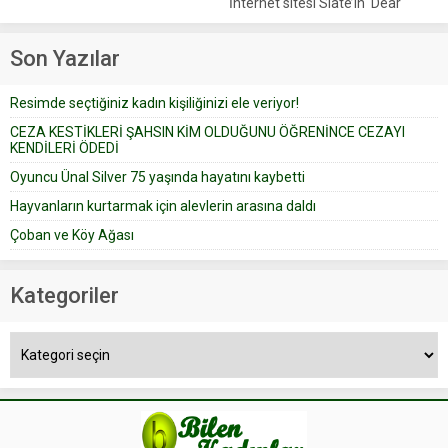
İnternet sitesi Slate’in ‘Dear
iyi bak, parayı düşünme” der
Prudence’ isimli tavsiye köşesine
Çoban koyunları alır gider. Aylar...
geçtiğimiz yıl 13 Ocak’ta yollanan
Son Yazılar
bir yazıya göre, bir gelin, eşi
düğün pastasını suratına
Resimde seçtiğiniz kadın kişiliğinizi ele veriyor!
yapıştırdığı için düğünden...
CEZA KESTİKLERİ ŞAHSIN KİM OLDUĞUNU ÖĞRENİNCE CEZAYI
KENDİLERİ ÖDEDİ
Oyuncu Ünal Silver 75 yaşında hayatını kaybetti
Hayvanların kurtarmak için alevlerin arasına daldı
Çoban ve Köy Ağası
Kategoriler