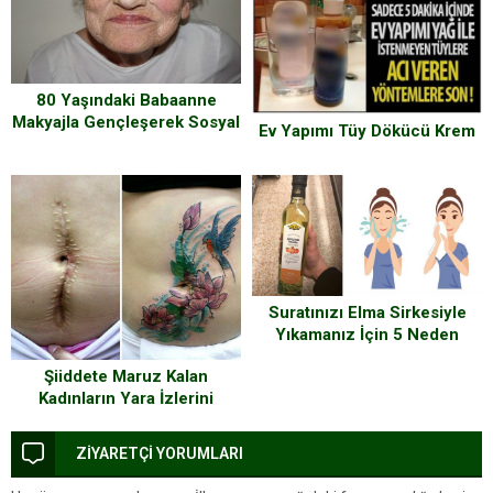
80 Yaşındaki Babaanne
Makyajla Gençleşerek Sosyal
Ev Yapımı Tüy Dökücü Krem
Medyada Fenomen Oldu
Suratınızı Elma Sirkesiyle
Yıkamanız İçin 5 Neden
Şiiddete Maruz Kalan
Kadınların Yara İzlerini
Dövme İle Yok Ediyor
ZİYARETÇİ YORUMLARI