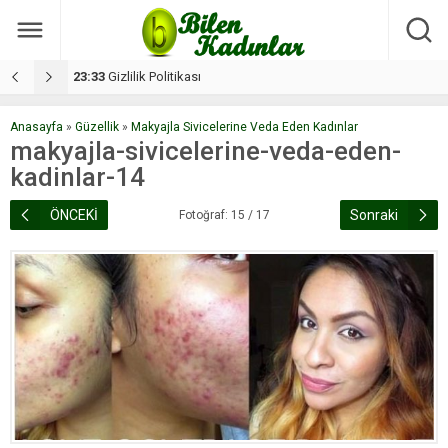
17:08
Dilan, düğününe 5 gün kala hayatını kaybetti
1
Anasayfa
»
Güzellik
»
Makyajla Sivicelerine Veda Eden Kadınlar
makyajla-sivicelerine-veda-eden-
kadinlar-14
ÖNCEKİ
Sonraki
Fotoğraf: 15 / 17