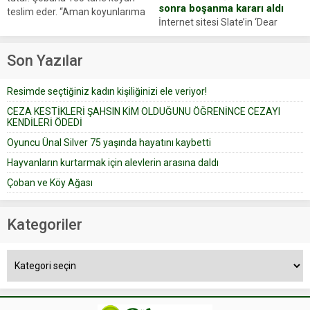
sonra boşanma kararı aldı
teslim eder. “Aman koyunlarıma
İnternet sitesi Slate’in ‘Dear
iyi bak, parayı düşünme” der
Prudence’ isimli tavsiye köşesine
Çoban koyunları alır gider. Aylar...
geçtiğimiz yıl 13 Ocak’ta yollanan
Son Yazılar
bir yazıya göre, bir gelin, eşi
düğün pastasını suratına
Resimde seçtiğiniz kadın kişiliğinizi ele veriyor!
yapıştırdığı için düğünden...
CEZA KESTİKLERİ ŞAHSIN KİM OLDUĞUNU ÖĞRENİNCE CEZAYI
KENDİLERİ ÖDEDİ
Oyuncu Ünal Silver 75 yaşında hayatını kaybetti
Hayvanların kurtarmak için alevlerin arasına daldı
Çoban ve Köy Ağası
Kategoriler