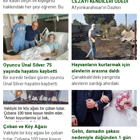
Bir kadın seçin ve kişiliğiniz
CEZAYI KENDİLERİ ÖDEDİ
hakkındaki her şeyi öğrenin. Bu
Afyonkarahisar’ın Dazkırı
kez karşınıza oldukça farklı bir
ilçesinde trafik uygulaması
kişilik testiyle çıkıyoruz. Resimde
yapan jandarma ekipleri
gördüğünüz kadın figürlerinden
durdurdukları bir otomobilin
dikkatinizi en...
sürücüsünden ehliyet ve ruhsat
sorup belgelerini istedi. Sürücü
Abdurrahman Ö.nün verdiği
evraklarda eksik olduğunu...
Hayvanların kurtarmak için
Oyuncu Ünal Silver 75
alevlerin arasına daldı
yaşında hayatını kaybetti
Çanakkale’deki yangında
Bir süredir tedavi gören oyuncu
alevlerin sardığı ahırdaki
Ünal Silver hayatını kaybetti.
hayvanlarını kurtarmak isteyen
Haberi, oyuncunun menajerlik
Zeki Demir (66) ölümden döndü.
ajansı duyurdu. Renda Güner,
Yüzünde ve ellerinde yanıklar
sosyal medya hesabında “Usta
oluşan Demir, kâbus dolu anları
Oyuncumuz ve çok değerli
anlattı… Merkeze bağlı...
dostumuz...
Çoban ve Köy Ağası
Gelin, damadın şakası
Vaktiyle bir köy ağası bir çoban
nedeniyle düğünden 1 gün
tutar. Çobana 100 tane koyun