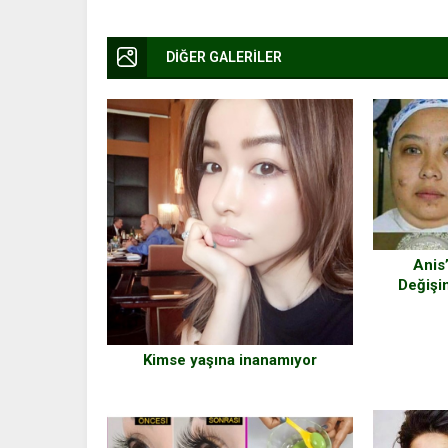
DİĞER GALERİLER
Anis
Değişi
Maky
Kimse yaşına inanamıyor