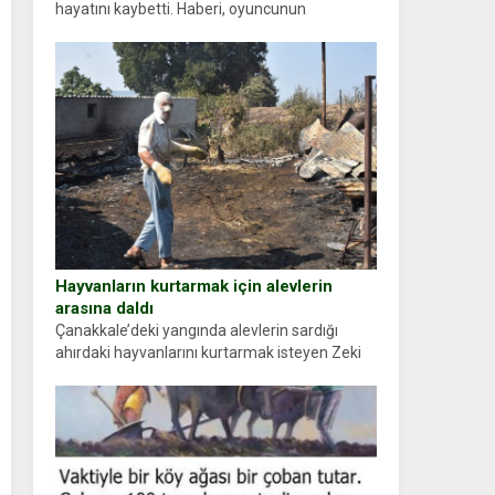
hayatını kaybetti. Haberi, oyuncunun
menajerlik ajansı duyurdu. Renda Güner,
sosyal medya hesabında “Usta Oyuncumuz ve
çok değerli dostumuz...
Hayvanların kurtarmak için alevlerin
arasına daldı
Çanakkale’deki yangında alevlerin sardığı
ahırdaki hayvanlarını kurtarmak isteyen Zeki
Demir (66) ölümden döndü. Yüzünde ve
ellerinde yanıklar oluşan Demir, kâbus dolu
anları anlattı… Merkeze bağlı...