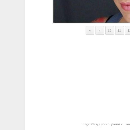
«
10
11
1
<
Bilgi: Klavye yön tuşlarını kulla