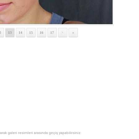
2
13
14
15
16
17
»
>
narak galeri resimleri arasında geçiş yapabilirsiniz.