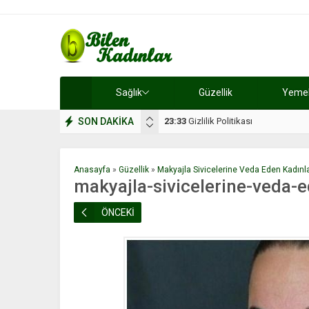
Sağlık
Güzellik
Yemek 
SON DAKİKA
17:08
Dilan, düğününe 5 gün kala hay
Anasayfa
»
Güzellik
»
Makyajla Sivicelerine Veda Eden Kadınl
makyajla-sivicelerine-veda-
ÖNCEKİ