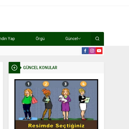
ndin Yap
Örgü
Güncel
lışıyorlar 15 bin tl kazanıyorlar
19:2
GÜNCEL KONULAR