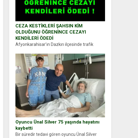
CEZA KESTİKLERİ ŞAHSIN KİM
OLDUĞUNU ÖĞRENİNCE CEZAYI
KENDİLERİ ÖDEDİ
Afyonkarahisar’ın Dazkırı ilçesinde trafik
uygulaması yapan jandarma ekipleri
durdurdukları bir otomobilin sürücüsünden
ehliyet ve ruhsat sorup belgelerini istedi.
Sürücü Abdurrahman Ö.nün verdiği evraklarda
eksik olduğunu...
Oyuncu Ünal Silver 75 yaşında hayatını
kaybetti
Bir süredir tedavi gören oyuncu Ünal Silver