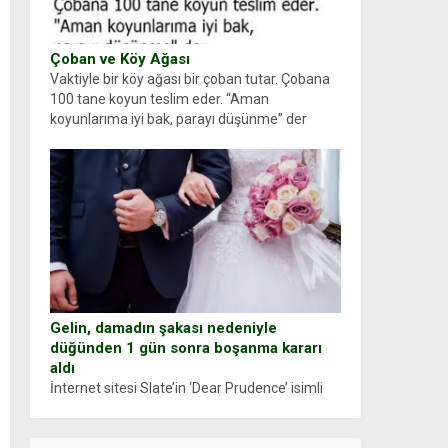
Çoban ve Köy Ağası
Vaktiyle bir köy ağası bir çoban tutar. Çobana
100 tane koyun teslim eder. “Aman
koyunlarıma iyi bak, parayı düşünme” der
Çoban koyunları alır gider. Aylar...
Gelin, damadın şakası nedeniyle
düğünden 1 gün sonra boşanma kararı
aldı
İnternet sitesi Slate’in ‘Dear Prudence’ isimli
tavsiye köşesine geçtiğimiz yıl 13 Ocak’ta
yollanan bir yazıya göre, bir gelin, eşi düğün
pastasını suratına yapıştırdığı için düğünden...