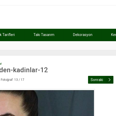
Tarifleri
Takı Tasarım
Dekorasyon
Ke
atını kaybetti
11:37
Günde 2 saat ça
ar
eden-kadinlar-12
Sonraki
Fotoğraf: 13 / 17