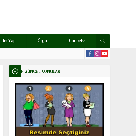
ndin Yap
Örgü
Güncel
lışıyorlar 15 bin tl kazanıyorlar
19:2
GÜNCEL KONULAR