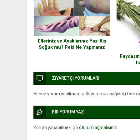
Elleriniz ve Ayaklarınız Yaz-Kış
Soğuk mu? Peki Ne Yapmanız
Gerekiyor?
Faydasın
h
ZİYARETÇİ YORUMLARI
Henüz yorum yapılmamış. İlk yorumu aşağıdaki form arac
BİR YORUM YAZ
Yorum yapabilmek için
oturum açmalısınız
.