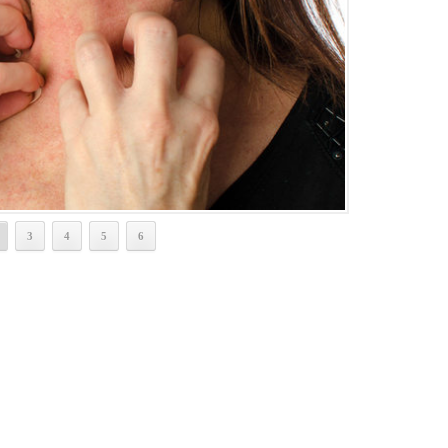
3
4
5
6