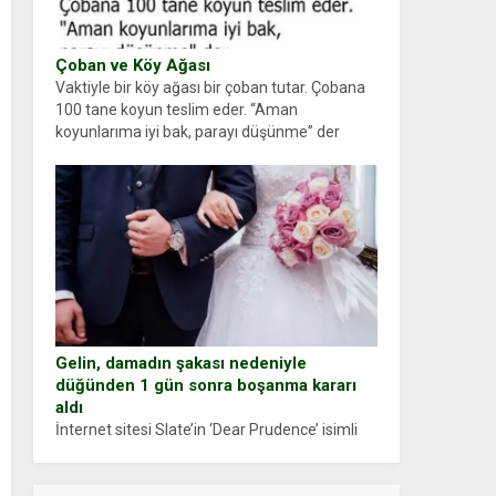
Çoban ve Köy Ağası
Vaktiyle bir köy ağası bir çoban tutar. Çobana
100 tane koyun teslim eder. “Aman
koyunlarıma iyi bak, parayı düşünme” der
Çoban koyunları alır gider. Aylar...
Gelin, damadın şakası nedeniyle
düğünden 1 gün sonra boşanma kararı
aldı
İnternet sitesi Slate’in ‘Dear Prudence’ isimli
tavsiye köşesine geçtiğimiz yıl 13 Ocak’ta
yollanan bir yazıya göre, bir gelin, eşi düğün
pastasını suratına yapıştırdığı için düğünden...