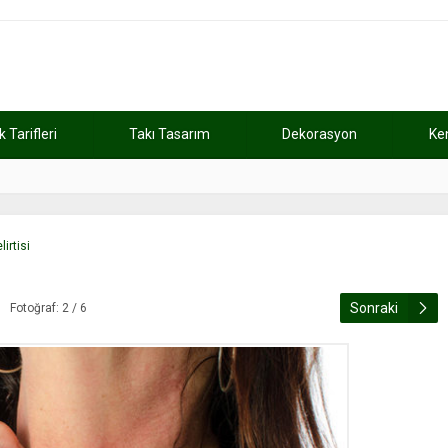
Tarifleri
Takı Tasarım
Dekorasyon
Ke
atını kaybetti
11:37
Günde 2 saat ça
irtisi
Sonraki
Fotoğraf: 2 / 6