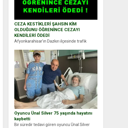
CEZA KESTİKLERİ ŞAHSIN KİM
OLDUĞUNU ÖĞRENİNCE CEZAYI
KENDİLERİ ÖDEDİ
Afyonkarahisar’ın Dazkırı ilçesinde trafik
uygulaması yapan jandarma ekipleri
durdurdukları bir otomobilin sürücüsünden
ehliyet ve ruhsat sorup belgelerini istedi.
Sürücü Abdurrahman Ö.nün verdiği evraklarda
eksik olduğunu...
Oyuncu Ünal Silver 75 yaşında hayatını
kaybetti
Bir süredir tedavi gören oyuncu Ünal Silver