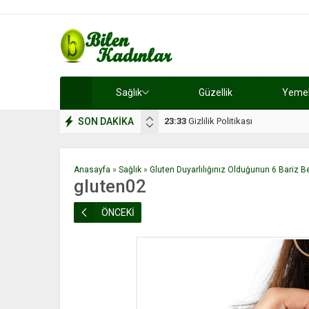
Sağlık
Güzellik
Yemek 
SON DAKİKA
17:08
Dilan, düğününe 5 gün kala hay
Anasayfa
»
Sağlık
»
Gluten Duyarlılığınız Olduğunun 6 Bariz Bel
gluten02
ÖNCEKİ