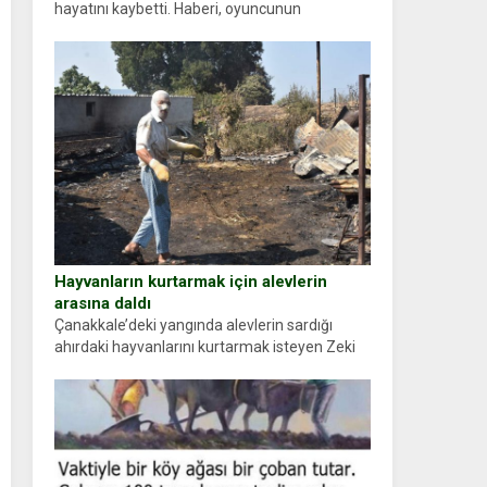
hayatını kaybetti. Haberi, oyuncunun
menajerlik ajansı duyurdu. Renda Güner,
sosyal medya hesabında “Usta Oyuncumuz ve
çok değerli dostumuz...
Hayvanların kurtarmak için alevlerin
arasına daldı
Çanakkale’deki yangında alevlerin sardığı
ahırdaki hayvanlarını kurtarmak isteyen Zeki
Demir (66) ölümden döndü. Yüzünde ve
ellerinde yanıklar oluşan Demir, kâbus dolu
anları anlattı… Merkeze bağlı...