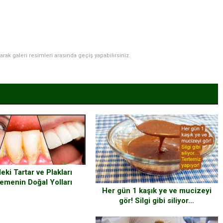
narak galeri resimleri arasında geçiş yapabilirsiniz.
eki Tartar ve Plakları
emenin Doğal Yolları
Her gün 1 kaşık ye ve mucizeyi
gör! Silgi gibi siliyor…