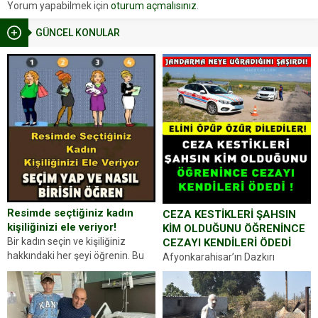
Yorum yapabilmek için
oturum açmalısınız
.
GÜNCEL KONULAR
Resimde seçtiğiniz kadın
CEZA KESTİKLERİ ŞAHSIN
kişiliğinizi ele veriyor!
KİM OLDUĞUNU ÖĞRENİNCE
Bir kadın seçin ve kişiliğiniz
CEZAYI KENDİLERİ ÖDEDİ
hakkındaki her şeyi öğrenin. Bu
Afyonkarahisar’ın Dazkırı
kez karşınıza oldukça farklı bir
ilçesinde trafik uygulaması
kişilik testiyle çıkıyoruz. Resimde
yapan jandarma ekipleri
gördüğünüz kadın figürlerinden
durdurdukları bir otomobilin
dikkatinizi en...
sürücüsünden ehliyet ve ruhsat