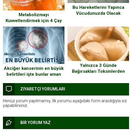
Bu Hareketlerini Yapınca
Vücudunuzda Olacak
Metabolizmayı
Değişikliklere
Kuvvetlendirmek için 4 Çay
İnanamayacaksınız
Yalnızca 3 Günde
Akciğer kanserinin en büyük
Bağırsakları Toksinlerden
belirtileri işte bunlar aman
Arındırarak Tertemiz Yapan
dikkat, erken teşhis edilirse
Mucizevi Kür
grip kadar basit tedavisi
ZİYARETÇİ YORUMLARI
Henüz yorum yapılmamış. İlk yorumu aşağıdaki form aracılığıyla siz
yapabilirsiniz.
BİR YORUM YAZ