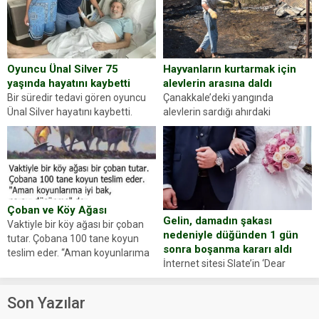
sorup belgelerini istedi. Sürücü
Abdurrahman Ö.nün verdiği
evraklarda eksik olduğunu...
Hayvanların kurtarmak için
Oyuncu Ünal Silver 75
alevlerin arasına daldı
yaşında hayatını kaybetti
Çanakkale’deki yangında
Bir süredir tedavi gören oyuncu
alevlerin sardığı ahırdaki
Ünal Silver hayatını kaybetti.
hayvanlarını kurtarmak isteyen
Haberi, oyuncunun menajerlik
Zeki Demir (66) ölümden döndü.
ajansı duyurdu. Renda Güner,
Yüzünde ve ellerinde yanıklar
sosyal medya hesabında “Usta
oluşan Demir, kâbus dolu anları
Oyuncumuz ve çok değerli
anlattı… Merkeze bağlı...
dostumuz...
Çoban ve Köy Ağası
Gelin, damadın şakası
Vaktiyle bir köy ağası bir çoban
nedeniyle düğünden 1 gün
tutar. Çobana 100 tane koyun
sonra boşanma kararı aldı
teslim eder. “Aman koyunlarıma
İnternet sitesi Slate’in ‘Dear
iyi bak, parayı düşünme” der
Prudence’ isimli tavsiye köşesine
Çoban koyunları alır gider. Aylar...
geçtiğimiz yıl 13 Ocak’ta yollanan
Son Yazılar
bir yazıya göre, bir gelin, eşi