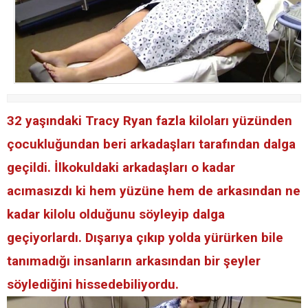
32 yaşındaki Tracy Ryan fazla kiloları yüzünden
çocukluğundan beri arkadaşları tarafından dalga
geçildi. İlkokuldaki arkadaşları o kadar
acımasızdı ki hem yüzüne hem de arkasından ne
kadar kilolu olduğunu söyleyip dalga
geçiyorlardı. Dışarıya çıkıp yolda yürürken bile
tanımadığı insanların arkasından bir şeyler
söylediğini hissedebiliyordu.