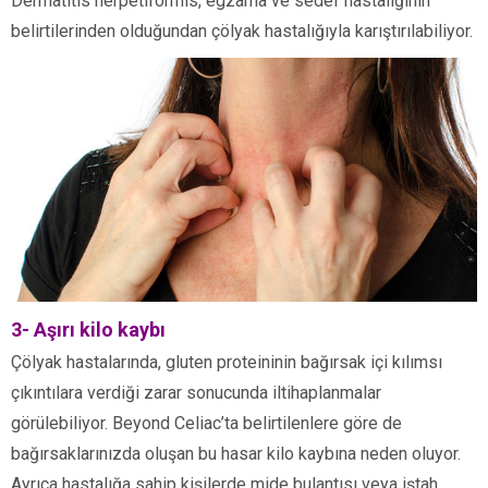
Dermatitis herpetiformis, egzama ve sedef hastalığının
belirtilerinden olduğundan çölyak hastalığıyla karıştırılabiliyor.
3- Aşırı kilo kaybı
Çölyak hastalarında, gluten proteininin bağırsak içi kılımsı
çıkıntılara verdiği zarar sonucunda iltihaplanmalar
görülebiliyor. Beyond Celiac’ta belirtilenlere göre de
bağırsaklarınızda oluşan bu hasar kilo kaybına neden oluyor.
Ayrıca hastalığa sahip kişilerde mide bulantısı veya iştah