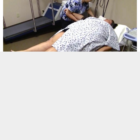
Doktorlar ve diyetisyenler, obezite mağduru kızı normal
kilosuna döndürmek için ellerinden geleni yaptılar. Herkes
onu küçümserken, Tracy stres yüzünden yemek yemeye
devam ediyordu. Her ne kadar fazlalıkları olsa da kendisine
hep güzel olduğunu hatırlattı. Ancak içten içe haline
üzülüyordu. Bir gün Tracy’nin hayatı değişti.