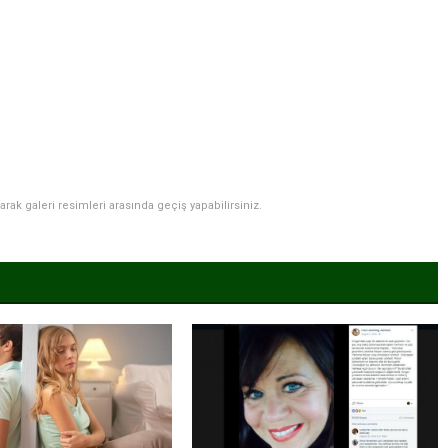
narak galeri resimleri arasında geçiş yapabilirsiniz.