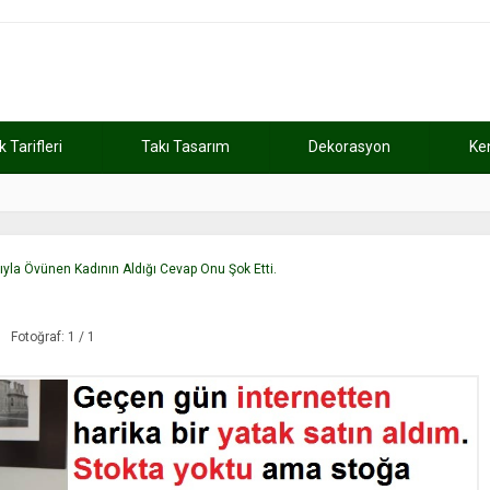
Tarifleri
Takı Tasarım
Dekorasyon
Ke
atını kaybetti
11:37
Günde 2 saat ça
la Övünen Kadının Aldığı Cevap Onu Şok Etti.
Fotoğraf: 1 / 1