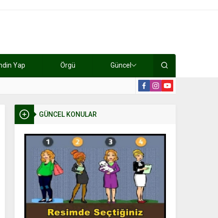
ndin Yap
Örgü
Güncel
lışıyorlar 15 bin tl kazanıyorlar
19:2
GÜNCEL KONULAR