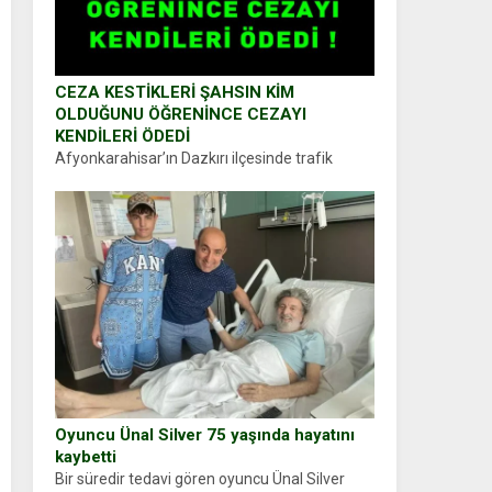
CEZA KESTİKLERİ ŞAHSIN KİM
OLDUĞUNU ÖĞRENİNCE CEZAYI
KENDİLERİ ÖDEDİ
Afyonkarahisar’ın Dazkırı ilçesinde trafik
uygulaması yapan jandarma ekipleri
durdurdukları bir otomobilin sürücüsünden
ehliyet ve ruhsat sorup belgelerini istedi.
Sürücü Abdurrahman Ö.nün verdiği evraklarda
eksik olduğunu...
Oyuncu Ünal Silver 75 yaşında hayatını
kaybetti
Bir süredir tedavi gören oyuncu Ünal Silver