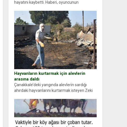
hayatını kaybetti. Haberi, oyuncunun
menajerlik ajansı duyurdu. Renda Güner,
sosyal medya hesabında “Usta Oyuncumuz ve
çok değerli dostumuz...
Hayvanların kurtarmak için alevlerin
arasına daldı
Çanakkale’deki yangında alevlerin sardığı
ahırdaki hayvanlarını kurtarmak isteyen Zeki
Demir (66) ölümden döndü. Yüzünde ve
ellerinde yanıklar oluşan Demir, kâbus dolu
anları anlattı… Merkeze bağlı...