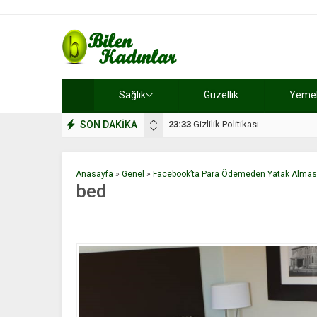
Sağlık
Güzellik
Yemek 
SON DAKİKA
17:08
Dilan, düğününe 5 gün kala hay
Anasayfa
»
Genel
»
Facebook’ta Para Ödemeden Yatak Almasıy
bed