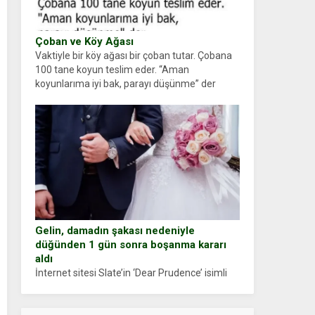
Çoban ve Köy Ağası
Vaktiyle bir köy ağası bir çoban tutar. Çobana
100 tane koyun teslim eder. “Aman
koyunlarıma iyi bak, parayı düşünme” der
Çoban koyunları alır gider. Aylar...
Gelin, damadın şakası nedeniyle
düğünden 1 gün sonra boşanma kararı
aldı
İnternet sitesi Slate’in ‘Dear Prudence’ isimli
tavsiye köşesine geçtiğimiz yıl 13 Ocak’ta
yollanan bir yazıya göre, bir gelin, eşi düğün
pastasını suratına yapıştırdığı için düğünden...