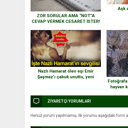
Aşk a
ZOR SORULAR AMA “NOT”A
CEVAP VERMEK CESARET İSTER!
Nazlı Hamarat ölen eşi Emir
Şaşmaz’ı çabuk unuttu, yeni
Fotoğrafa
sevgilisiyle poz verdi
hayvan ki
ZİYARETÇİ YORUMLARI
Henüz yorum yapılmamış. İlk yorumu aşağıdaki form arac