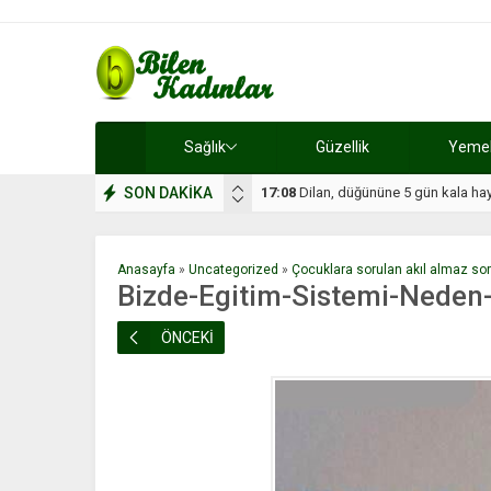
Sağlık
Güzellik
Yemek 
SON DAKİKA
17:08
Dilan, düğününe 5 gün kala hay
Anasayfa
»
Uncategorized
»
Çocuklara sorulan akıl almaz sor
Bizde-Egitim-Sistemi-Neden-
ÖNCEKİ