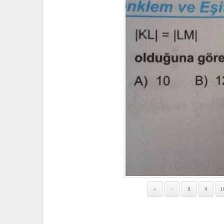
«
8
9
1
<