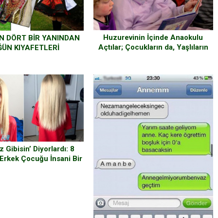
Huzurevinin İçinde Anaokulu
N DÖRT BİR YANINDAN
Açtılar; Çocukların da, Yaşlıların
ĞÜN KIYAFETLERİ
da Hayatı Değişti
z Gibisin’ Diyorlardı: 8
 Erkek Çocuğu İnsani Bir
çin 2 Yıl Saç Uzattı