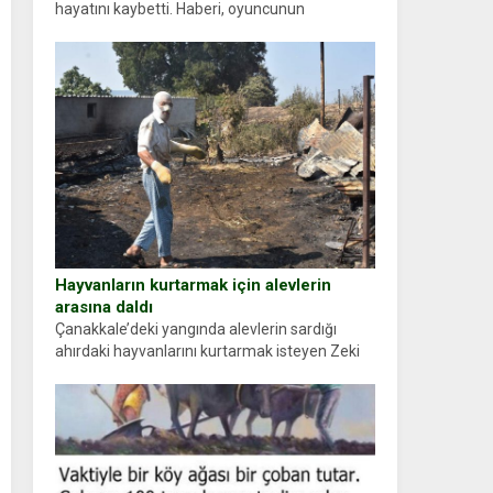
hayatını kaybetti. Haberi, oyuncunun
menajerlik ajansı duyurdu. Renda Güner,
sosyal medya hesabında “Usta Oyuncumuz ve
çok değerli dostumuz...
Hayvanların kurtarmak için alevlerin
arasına daldı
Çanakkale’deki yangında alevlerin sardığı
ahırdaki hayvanlarını kurtarmak isteyen Zeki
Demir (66) ölümden döndü. Yüzünde ve
ellerinde yanıklar oluşan Demir, kâbus dolu
anları anlattı… Merkeze bağlı...