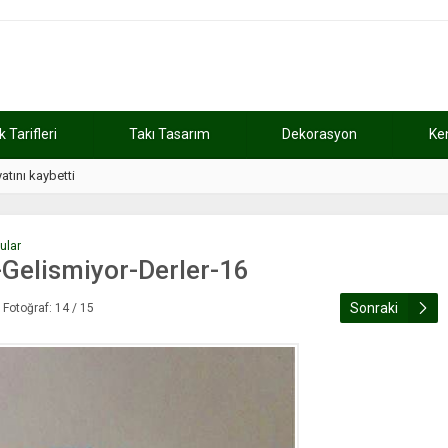
Tarifleri
Takı Tasarım
Dekorasyon
Ke
atını kaybetti
11:37
Günde 2 saat ça
ular
Gelismiyor-Derler-16
Sonraki
Fotoğraf: 14 / 15