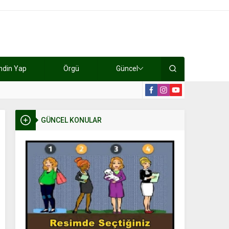
ndin Yap
Örgü
Güncel
lışıyorlar 15 bin tl kazanıyorlar
19:2
GÜNCEL KONULAR