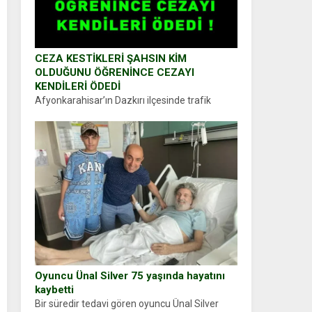
CEZA KESTİKLERİ ŞAHSIN KİM
OLDUĞUNU ÖĞRENİNCE CEZAYI
KENDİLERİ ÖDEDİ
Afyonkarahisar’ın Dazkırı ilçesinde trafik
uygulaması yapan jandarma ekipleri
durdurdukları bir otomobilin sürücüsünden
ehliyet ve ruhsat sorup belgelerini istedi.
Sürücü Abdurrahman Ö.nün verdiği evraklarda
eksik olduğunu...
Oyuncu Ünal Silver 75 yaşında hayatını
kaybetti
Bir süredir tedavi gören oyuncu Ünal Silver