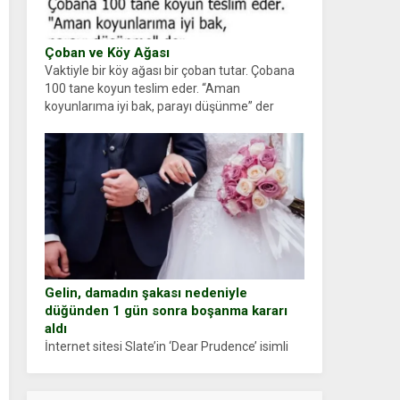
Çoban ve Köy Ağası
Vaktiyle bir köy ağası bir çoban tutar. Çobana
100 tane koyun teslim eder. “Aman
koyunlarıma iyi bak, parayı düşünme” der
Çoban koyunları alır gider. Aylar...
Gelin, damadın şakası nedeniyle
düğünden 1 gün sonra boşanma kararı
aldı
İnternet sitesi Slate’in ‘Dear Prudence’ isimli
tavsiye köşesine geçtiğimiz yıl 13 Ocak’ta
yollanan bir yazıya göre, bir gelin, eşi düğün
pastasını suratına yapıştırdığı için düğünden...