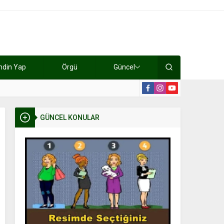
ndin Yap
Örgü
Güncel
lışıyorlar 15 bin tl kazanıyorlar
19:2
GÜNCEL KONULAR