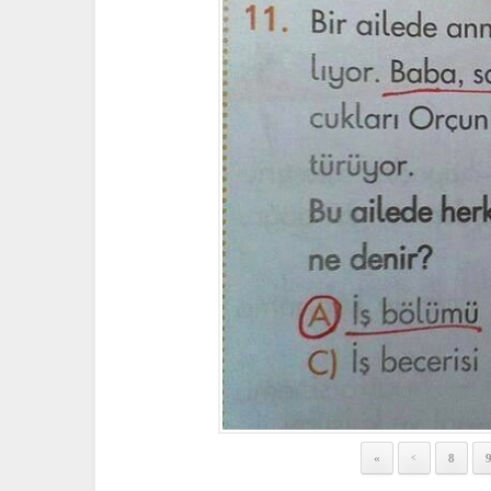
«
8
<