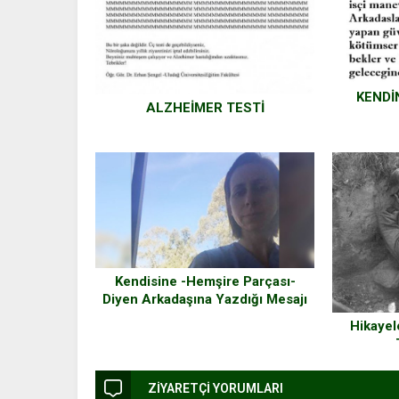
KENDİ
ALZHEİMER TESTİ
Kendisine -Hemşire Parçası-
Diyen Arkadaşına Yazdığı Mesajı
Binlerce Kişi Beğendi Ve Paylaştı
Hikayel
ZİYARETÇİ YORUMLARI