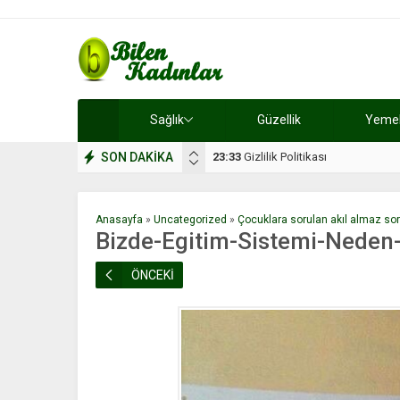
Sağlık
Güzellik
Yemek 
SON DAKİKA
17:08
Dilan, düğününe 5 gün kala hay
Anasayfa
»
Uncategorized
»
Çocuklara sorulan akıl almaz sor
Bizde-Egitim-Sistemi-Neden-
ÖNCEKİ