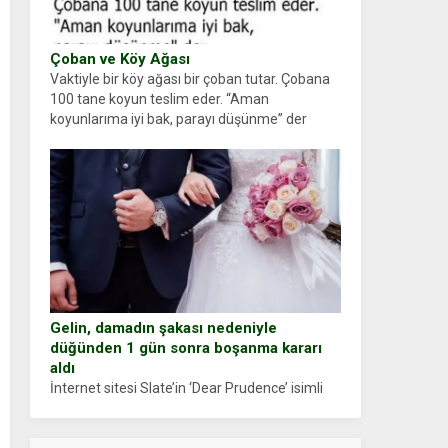
Çoban ve Köy Ağası
Vaktiyle bir köy ağası bir çoban tutar. Çobana
100 tane koyun teslim eder. “Aman
koyunlarıma iyi bak, parayı düşünme” der
Çoban koyunları alır gider. Aylar...
Gelin, damadın şakası nedeniyle
düğünden 1 gün sonra boşanma kararı
aldı
İnternet sitesi Slate’in ‘Dear Prudence’ isimli
tavsiye köşesine geçtiğimiz yıl 13 Ocak’ta
yollanan bir yazıya göre, bir gelin, eşi düğün
pastasını suratına yapıştırdığı için düğünden...