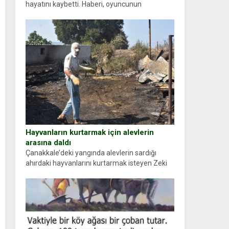
hayatını kaybetti. Haberi, oyuncunun
menajerlik ajansı duyurdu. Renda Güner,
sosyal medya hesabında “Usta Oyuncumuz ve
çok değerli dostumuz...
Hayvanların kurtarmak için alevlerin
arasına daldı
Çanakkale’deki yangında alevlerin sardığı
ahırdaki hayvanlarını kurtarmak isteyen Zeki
Demir (66) ölümden döndü. Yüzünde ve
ellerinde yanıklar oluşan Demir, kâbus dolu
anları anlattı… Merkeze bağlı...