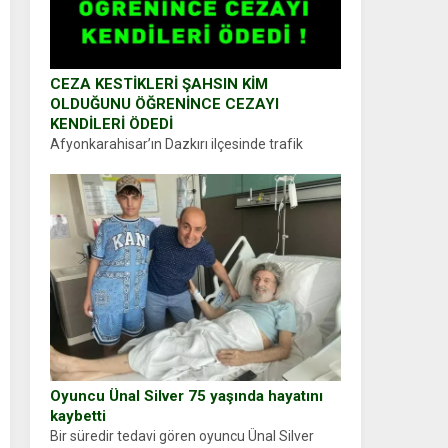
CEZA KESTİKLERİ ŞAHSIN KİM
OLDUĞUNU ÖĞRENİNCE CEZAYI
KENDİLERİ ÖDEDİ
Afyonkarahisar’ın Dazkırı ilçesinde trafik
uygulaması yapan jandarma ekipleri
durdurdukları bir otomobilin sürücüsünden
ehliyet ve ruhsat sorup belgelerini istedi.
Sürücü Abdurrahman Ö.nün verdiği evraklarda
eksik olduğunu...
Oyuncu Ünal Silver 75 yaşında hayatını
kaybetti
Bir süredir tedavi gören oyuncu Ünal Silver