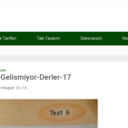
Tarifleri
Takı Tasarım
Dekorasyon
Ke
atını kaybetti
11:37
Günde 2 saat ça
ular
Gelismiyor-Derler-17
Fotoğraf: 15 / 15