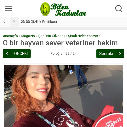
17:08
Dilan, düğününe 5 gün kala hayatını kaybetti
1
Anasayfa
»
Magazin
»
Çarli'nin Cilvenaz'ı Şimdi Neler Yapıyor?
O bir hayvan sever veteriner hekim
ÖNCEKİ
Sonraki
Fotoğraf: 22 / 24