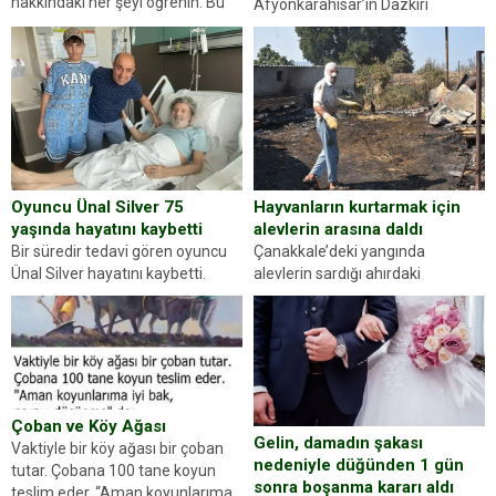
hakkındaki her şeyi öğrenin. Bu
Afyonkarahisar’ın Dazkırı
kez karşınıza oldukça farklı bir
ilçesinde trafik uygulaması
kişilik testiyle çıkıyoruz. Resimde
yapan jandarma ekipleri
gördüğünüz kadın figürlerinden
durdurdukları bir otomobilin
dikkatinizi en...
sürücüsünden ehliyet ve ruhsat
sorup belgelerini istedi. Sürücü
Abdurrahman Ö.nün verdiği
evraklarda eksik olduğunu...
Hayvanların kurtarmak için
Oyuncu Ünal Silver 75
alevlerin arasına daldı
yaşında hayatını kaybetti
Çanakkale’deki yangında
Bir süredir tedavi gören oyuncu
alevlerin sardığı ahırdaki
Ünal Silver hayatını kaybetti.
hayvanlarını kurtarmak isteyen
Haberi, oyuncunun menajerlik
Zeki Demir (66) ölümden döndü.
ajansı duyurdu. Renda Güner,
Yüzünde ve ellerinde yanıklar
sosyal medya hesabında “Usta
oluşan Demir, kâbus dolu anları
Oyuncumuz ve çok değerli
anlattı… Merkeze bağlı...
dostumuz...
Çoban ve Köy Ağası
Gelin, damadın şakası
Vaktiyle bir köy ağası bir çoban
nedeniyle düğünden 1 gün
tutar. Çobana 100 tane koyun
sonra boşanma kararı aldı
teslim eder. “Aman koyunlarıma