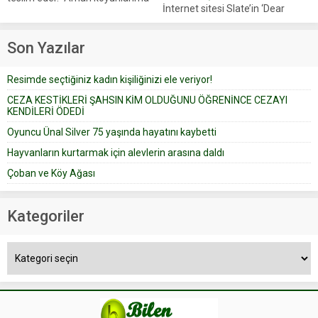
İnternet sitesi Slate’in ‘Dear
iyi bak, parayı düşünme” der
Prudence’ isimli tavsiye köşesine
Çoban koyunları alır gider. Aylar...
geçtiğimiz yıl 13 Ocak’ta yollanan
Son Yazılar
bir yazıya göre, bir gelin, eşi
düğün pastasını suratına
Resimde seçtiğiniz kadın kişiliğinizi ele veriyor!
yapıştırdığı için düğünden...
CEZA KESTİKLERİ ŞAHSIN KİM OLDUĞUNU ÖĞRENİNCE CEZAYI
KENDİLERİ ÖDEDİ
Oyuncu Ünal Silver 75 yaşında hayatını kaybetti
Hayvanların kurtarmak için alevlerin arasına daldı
Çoban ve Köy Ağası
Kategoriler