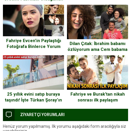
Kanıtı 19 Kadın
Fahriye Evcen’in Paylaştığı
Dilan Çıtak: İbrahim babamı
Fotoğrafa Binlerce Yorum
özlüyorum ama Cem babama
Yağdı
ihanet edemem
25 yıllık evini satıp buraya
Fahriye ve Burak’tan nikah
taşındı! İşte Türkan Şoray’ın
sonrası ilk paylaşım
yeni sarayı
ZİYARETÇİ YORUMLARI
Henüz yorum yapılmamış. İlk yorumu aşağıdaki form aracılığıyla siz
yapabilirsiniz.