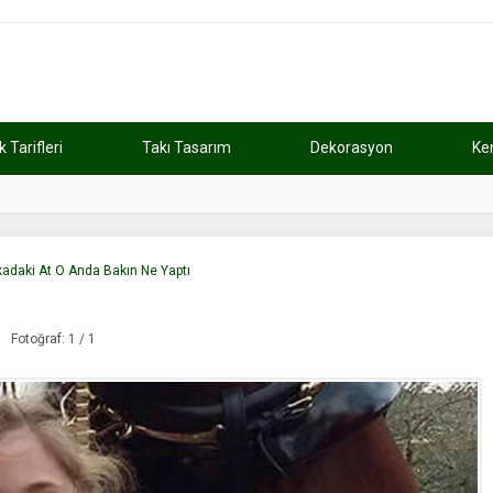
Tarifleri
Takı Tasarım
Dekorasyon
Ke
atını kaybetti
11:37
Günde 2 saat ça
rkadaki At O Anda Bakın Ne Yaptı
Fotoğraf: 1 / 1