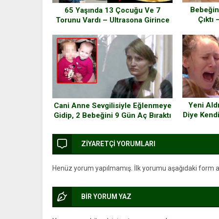
Bebeğin
65 Yaşında 13 Çocuğu Ve 7
Çıktı 
Torunu Vardı – Ultrasona Girince
Hakkın
Doktorlar Gözlerine İnanamadı
Yeni Ald
Cani Anne Sevgilisiyle Eğlenmeye
Diye Kend
Gidip, 2 Bebeğini 9 Gün Aç Bıraktı
Kadını
ZİYARETÇİ YORUMLARI
Henüz yorum yapılmamış. İlk yorumu aşağıdaki form arac
BİR YORUM YAZ