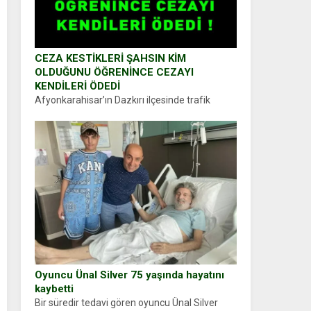
CEZA KESTİKLERİ ŞAHSIN KİM
OLDUĞUNU ÖĞRENİNCE CEZAYI
KENDİLERİ ÖDEDİ
Afyonkarahisar’ın Dazkırı ilçesinde trafik
uygulaması yapan jandarma ekipleri
durdurdukları bir otomobilin sürücüsünden
ehliyet ve ruhsat sorup belgelerini istedi.
Sürücü Abdurrahman Ö.nün verdiği evraklarda
eksik olduğunu...
Oyuncu Ünal Silver 75 yaşında hayatını
kaybetti
Bir süredir tedavi gören oyuncu Ünal Silver