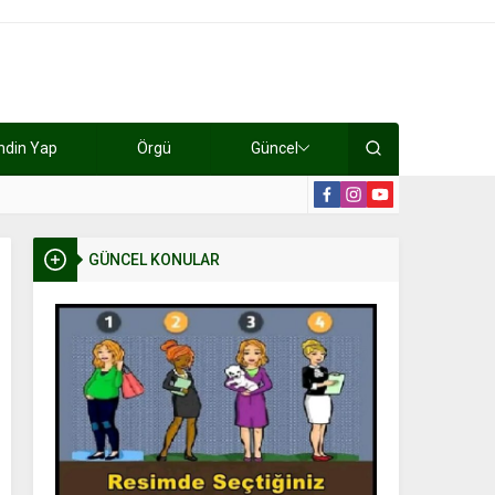
ndin Yap
Örgü
Güncel
lışıyorlar 15 bin tl kazanıyorlar
19:2
GÜNCEL KONULAR