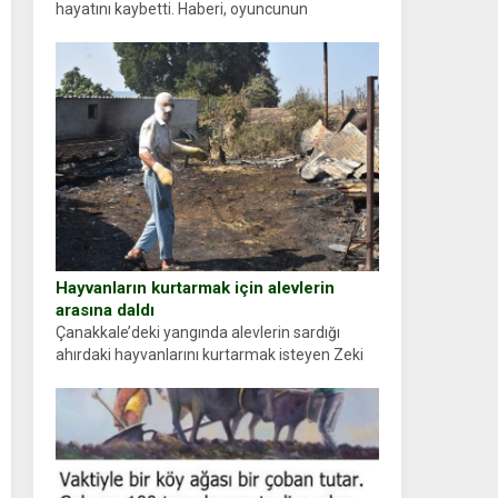
hayatını kaybetti. Haberi, oyuncunun
menajerlik ajansı duyurdu. Renda Güner,
sosyal medya hesabında “Usta Oyuncumuz ve
çok değerli dostumuz...
Hayvanların kurtarmak için alevlerin
arasına daldı
Çanakkale’deki yangında alevlerin sardığı
ahırdaki hayvanlarını kurtarmak isteyen Zeki
Demir (66) ölümden döndü. Yüzünde ve
ellerinde yanıklar oluşan Demir, kâbus dolu
anları anlattı… Merkeze bağlı...