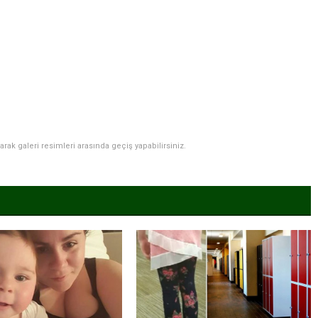
narak galeri resimleri arasında geçiş yapabilirsiniz.