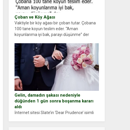
Çoban ve Köy Ağası
Vaktiyle bir köy ağası bir çoban tutar. Çobana
100 tane koyun teslim eder. “Aman
koyunlarıma iyi bak, parayı düşünme” der
Çoban koyunları alır gider. Aylar...
Gelin, damadın şakası nedeniyle
düğünden 1 gün sonra boşanma kararı
aldı
İnternet sitesi Slate’in ‘Dear Prudence’ isimli
tavsiye köşesine geçtiğimiz yıl 13 Ocak’ta
yollanan bir yazıya göre, bir gelin, eşi düğün
pastasını suratına yapıştırdığı için düğünden...