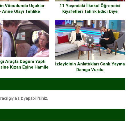
in Vücudunda Uçuklar
11 Yaşındaki İlkokul Öğrencisi
– Anne Olayı Tehlike
Kıyafetleri Tahrik Edici Diye
da Diğer Ebeveynleri
Kıyafetlerini Değiştirmeye Zorlandı
Uyarıyor
ığı Araçta Doğum Yaptı
İzleyicinin Anlattıkları Canlı Yayına
isine Kızan Eşine Hamile
Damga Vurdu
n Cevabı Harika Oldu
ılığıyla siz yapabilirsiniz.