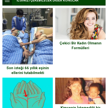
İLGİNİZİ ÇEKEBİLECEK DİĞER KONULAR
Çekici Bir Kadın Olmanın
Formülleri
Son isteği 66 yıllık eşinin
ellerini tutabilmekti
Kimsenin İstemediği bir