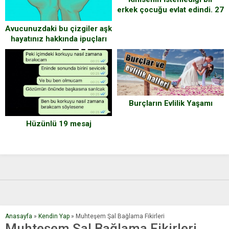
erkek çocuğu evlat edindi. 27
yıl sonra çocuk onun İçin
Avucunuzdaki bu çizgiler aşk
bakın ne yaptı.
hayatınız hakkında ipuçları
veriyor
Burçların Evlilik Yaşamı
Hüzünlü 19 mesaj
Anasayfa
»
Kendin Yap
»
Muhteşem Şal Bağlama Fikirleri
Muhteşem Şal Bağlama Fikirleri