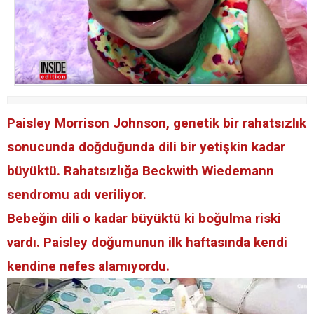
Paisley Morrison Johnson, genetik bir rahatsızlık
sonucunda doğduğunda dili bir yetişkin kadar
büyüktü. Rahatsızlığa Beckwith Wiedemann
sendromu adı veriliyor.
Bebeğin dili o kadar büyüktü ki boğulma riski
vardı. Paisley doğumunun ilk haftasında kendi
kendine nefes alamıyordu.