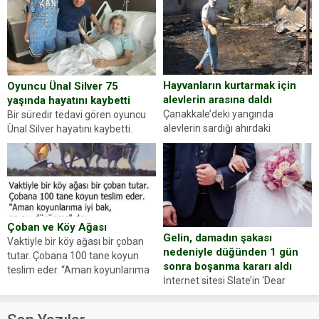
dikkatinizi en...
sürücüsünden ehliyet ve ruhsat
sorup belgelerini istedi. Sürücü
Abdurrahman Ö.nün verdiği
evraklarda eksik olduğunu...
Hayvanların kurtarmak için
Oyuncu Ünal Silver 75
alevlerin arasına daldı
yaşında hayatını kaybetti
Çanakkale’deki yangında
Bir süredir tedavi gören oyuncu
alevlerin sardığı ahırdaki
Ünal Silver hayatını kaybetti.
hayvanlarını kurtarmak isteyen
Haberi, oyuncunun menajerlik
Zeki Demir (66) ölümden döndü.
ajansı duyurdu. Renda Güner,
Yüzünde ve ellerinde yanıklar
sosyal medya hesabında “Usta
oluşan Demir, kâbus dolu anları
Oyuncumuz ve çok değerli
anlattı… Merkeze bağlı...
dostumuz...
Çoban ve Köy Ağası
Gelin, damadın şakası
Vaktiyle bir köy ağası bir çoban
nedeniyle düğünden 1 gün
tutar. Çobana 100 tane koyun
sonra boşanma kararı aldı
teslim eder. “Aman koyunlarıma
İnternet sitesi Slate’in ‘Dear
iyi bak, parayı düşünme” der
Prudence’ isimli tavsiye köşesine
Çoban koyunları alır gider. Aylar...
geçtiğimiz yıl 13 Ocak’ta yollanan