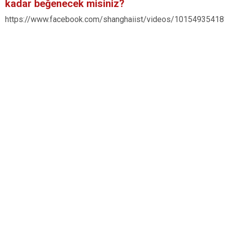
kadar beğenecek misiniz?
https://www.facebook.com/shanghaiist/videos/1015493541