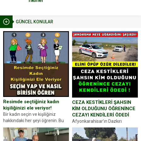
fikirler
GÜNCEL KONULAR
Resimde seçtiğiniz kadın
CEZA KESTİKLERİ ŞAHSIN
kişiliğinizi ele veriyor!
KİM OLDUĞUNU ÖĞRENİNCE
Bir kadın seçin ve kişiliğiniz
CEZAYI KENDİLERİ ÖDEDİ
hakkındaki her şeyi öğrenin. Bu
Afyonkarahisar’ın Dazkırı
kez karşınıza oldukça farklı bir
ilçesinde trafik uygulaması
kişilik testiyle çıkıyoruz. Resimde
yapan jandarma ekipleri
gördüğünüz kadın figürlerinden
durdurdukları bir otomobilin