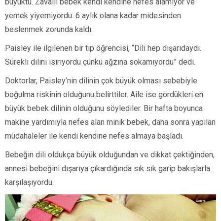
büyüktü. Zavallı bebek kendi kendine nefes alamıyor ve
yemek yiyemiyordu. 6 aylık olana kadar midesinden
beslenmek zorunda kaldı.
Paisley ile ilgilenen bir tıp öğrencisi, “Dili hep dışarıdaydı.
Sürekli dilini ısırıyordu çünkü ağzına sokamıyordu” dedi.
Doktorlar, Paisley’nin dilinin çok büyük olması sebebiyle
boğulma riskinin olduğunu belirttiler. Aile ise gördükleri en
büyük bebek dilinin olduğunu söylediler. Bir hafta boyunca
makine yardımıyla nefes alan minik bebek, daha sonra yapılan
müdahaleler ile kendi kendine nefes almaya başladı.
Bebeğin dili oldukça büyük olduğundan ve dikkat çektiğinden,
annesi bebeğini dışarıya çıkardığında sık sık garip bakışlarla
karşılaşıyordu.