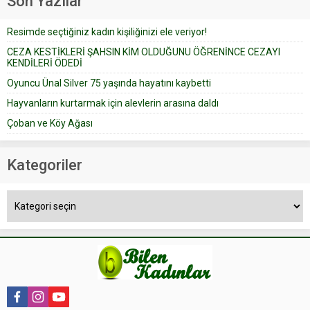
Son Yazılar
bir yazıya göre, bir gelin, eşi
düğün pastasını suratına
Resimde seçtiğiniz kadın kişiliğinizi ele veriyor!
yapıştırdığı için düğünden...
CEZA KESTİKLERİ ŞAHSIN KİM OLDUĞUNU ÖĞRENİNCE CEZAYI
KENDİLERİ ÖDEDİ
Oyuncu Ünal Silver 75 yaşında hayatını kaybetti
Hayvanların kurtarmak için alevlerin arasına daldı
Çoban ve Köy Ağası
Kategoriler