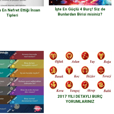
İşte En Güçlü 4 Burç! Siz de
n En Nefret Ettiği İnsan
Bunlardan Birisi misiniz?
Tipleri
2017 YILI DETAYLI BURÇ
YORUMLARINIZ