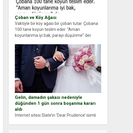
Çoban ve Köy Ağası
Vaktiyle bir köy ağası bir çoban tutar. Çobana
100 tane koyun teslim eder. “Aman
koyunlarıma iyi bak, parayı düşünme” der
Çoban koyunları alır gider. Aylar...
Gelin, damadın şakası nedeniyle
düğünden 1 gün sonra boşanma kararı
aldı
İnternet sitesi Slate’in ‘Dear Prudence’ isimli
tavsiye köşesine geçtiğimiz yıl 13 Ocak’ta
yollanan bir yazıya göre, bir gelin, eşi düğün
pastasını suratına yapıştırdığı için düğünden...