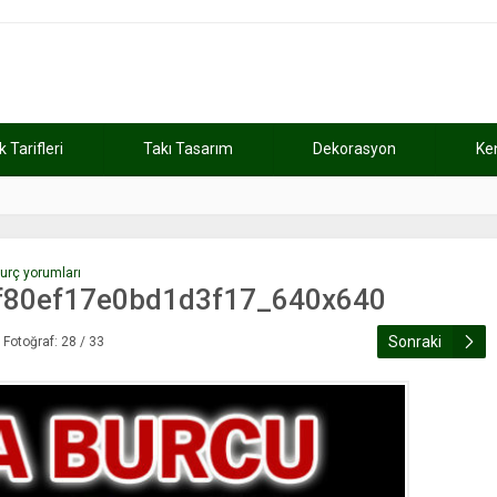
Tarifleri
Takı Tasarım
Dekorasyon
Ke
atını kaybetti
11:37
Günde 2 saat ça
burç yorumları
f80ef17e0bd1d3f17_640x640
Sonraki
Fotoğraf: 28 / 33