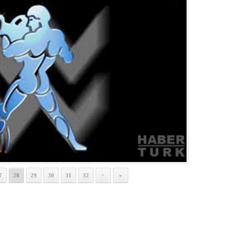
7
28
29
30
31
32
»
>