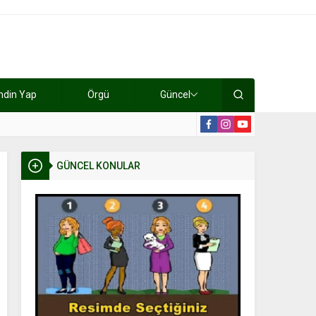
ndin Yap
Örgü
Güncel
lışıyorlar 15 bin tl kazanıyorlar
19:2
GÜNCEL KONULAR