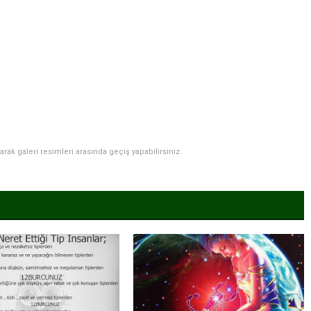
narak galeri resimleri arasında geçiş yapabilirsiniz.