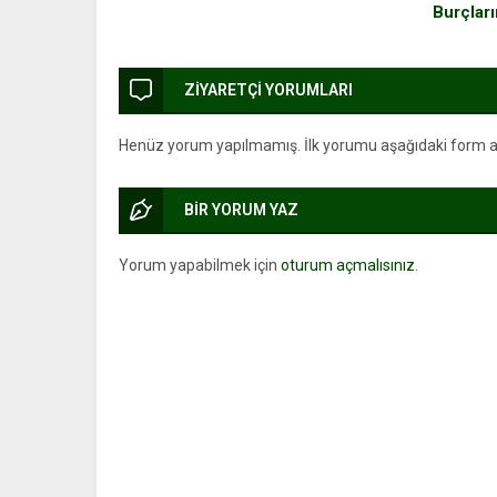
Burçları
ZİYARETÇİ YORUMLARI
Henüz yorum yapılmamış. İlk yorumu aşağıdaki form arac
BİR YORUM YAZ
Yorum yapabilmek için
oturum açmalısınız
.