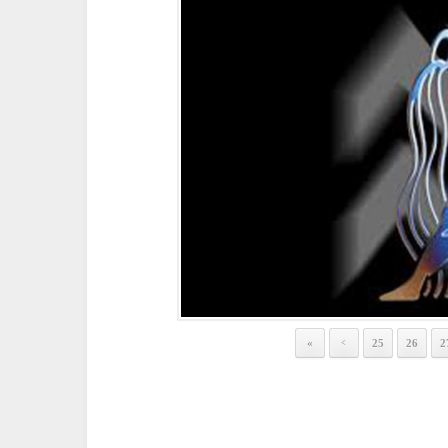
«
25
26
2
<