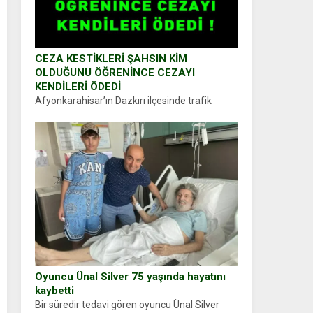
CEZA KESTİKLERİ ŞAHSIN KİM
OLDUĞUNU ÖĞRENİNCE CEZAYI
KENDİLERİ ÖDEDİ
Afyonkarahisar’ın Dazkırı ilçesinde trafik
uygulaması yapan jandarma ekipleri
durdurdukları bir otomobilin sürücüsünden
ehliyet ve ruhsat sorup belgelerini istedi.
Sürücü Abdurrahman Ö.nün verdiği evraklarda
eksik olduğunu...
Oyuncu Ünal Silver 75 yaşında hayatını
kaybetti
Bir süredir tedavi gören oyuncu Ünal Silver