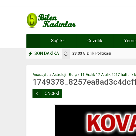
Sağlık
Güzellik
Yemek 
SON DAKİKA
17:08
Dilan, düğününe 5 gün kala hay
Anasayfa
»
Astroloji - Burç
»
11 Aralık-17 Aralık 2017 haftalık 
1749378_8257ea8ad3c4dcf
ÖNCEKİ