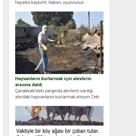
hayatını kaybetti. Haberi, oyuncunun
menajerlik ajansı duyurdu. Renda Güner,
sosyal medya hesabında “Usta Oyuncumuz ve
çok değerli dostumuz...
Hayvanların kurtarmak için alevlerin
arasına daldı
Çanakkale’deki yangında alevlerin sardığı
ahırdaki hayvanlarını kurtarmak isteyen Zeki
Demir (66) ölümden döndü. Yüzünde ve
ellerinde yanıklar oluşan Demir, kâbus dolu
anları anlattı… Merkeze bağlı...