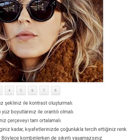
4
5
6
7
8
z şekliniz ile kontrast oluşturmalı.
yüz boyutlarınız ile orantılı olmalı.
iz çerçeveyi tam ortalamalı.
niz kadar, kıyafetlerinizde çoğunlukla tercih ettiğiniz renk
. Böylece kombinlerken de sıkıntı yaşamazsınız.