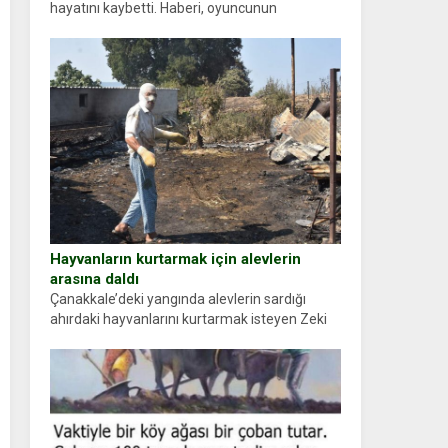
hayatını kaybetti. Haberi, oyuncunun
menajerlik ajansı duyurdu. Renda Güner,
sosyal medya hesabında “Usta Oyuncumuz ve
çok değerli dostumuz...
Hayvanların kurtarmak için alevlerin
arasına daldı
Çanakkale’deki yangında alevlerin sardığı
ahırdaki hayvanlarını kurtarmak isteyen Zeki
Demir (66) ölümden döndü. Yüzünde ve
ellerinde yanıklar oluşan Demir, kâbus dolu
anları anlattı… Merkeze bağlı...