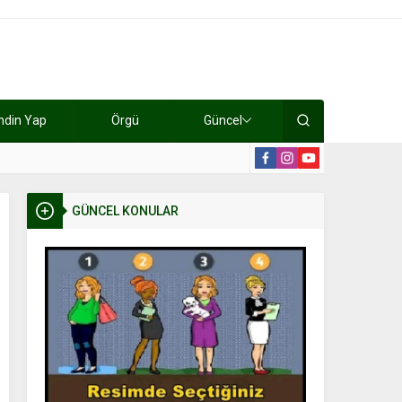
ndin Yap
Örgü
Güncel
lışıyorlar 15 bin tl kazanıyorlar
19:2
GÜNCEL KONULAR