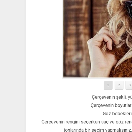
1
2
3
Çerçevenin şekli, yü
Çerçevenin boyutları 
Göz bebeklerin
Çerçevenin rengini seçerken saç ve göz rengi
tonlarında bir seçim yapmalısınız