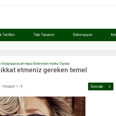
Tarifleri
Takı Tasarım
Dekorasyon
Ke
atını kaybetti
11:37
Günde 2 saat ça
 Kolaylaştıracak Hepsi Birbirinden Harika Tüyolar
dikkat etmeniz gereken temel
Sonraki
Fotoğraf: 1 / 8