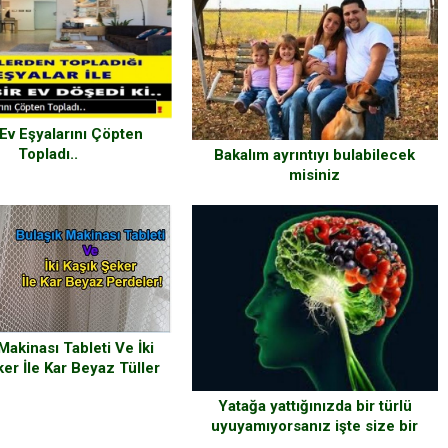
Ev Eşyalarını Çöpten
Topladı..
Bakalım ayrıntıyı bulabilecek
misiniz
Makinası Tableti Ve İki
er İle Kar Beyaz Tüller
Yatağa yattığınızda bir türlü
uyuyamıyorsanız işte size bir
dakikada uyutan teknik