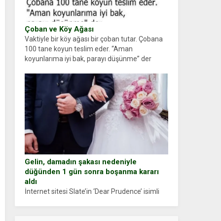
Çoban ve Köy Ağası
Vaktiyle bir köy ağası bir çoban tutar. Çobana
100 tane koyun teslim eder. “Aman
koyunlarıma iyi bak, parayı düşünme” der
Çoban koyunları alır gider. Aylar...
Gelin, damadın şakası nedeniyle
düğünden 1 gün sonra boşanma kararı
aldı
İnternet sitesi Slate’in ‘Dear Prudence’ isimli
tavsiye köşesine geçtiğimiz yıl 13 Ocak’ta
yollanan bir yazıya göre, bir gelin, eşi düğün
pastasını suratına yapıştırdığı için düğünden...