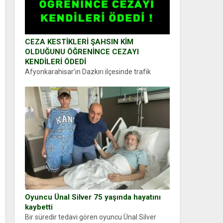
CEZA KESTİKLERİ ŞAHSIN KİM
OLDUĞUNU ÖĞRENİNCE CEZAYI
KENDİLERİ ÖDEDİ
Afyonkarahisar’ın Dazkırı ilçesinde trafik
uygulaması yapan jandarma ekipleri
durdurdukları bir otomobilin sürücüsünden
ehliyet ve ruhsat sorup belgelerini istedi.
Sürücü Abdurrahman Ö.nün verdiği evraklarda
eksik olduğunu...
Oyuncu Ünal Silver 75 yaşında hayatını
kaybetti
Bir süredir tedavi gören oyuncu Ünal Silver