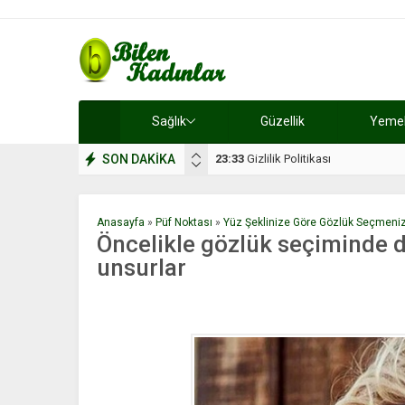
Sağlık
Güzellik
Yemek 
SON DAKİKA
17:08
Dilan, düğününe 5 gün kala hay
Anasayfa
»
Püf Noktası
»
Yüz Şeklinize Göre Gözlük Seçmenizi
Öncelikle gözlük seçiminde 
unsurlar