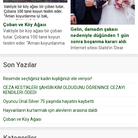
Yüzünde ve ellerinde yanıklar
sosyal medya hesabında “Usta
oluşan Demir, kâbus dolu anları
Oyuncumuz ve çok değerli
anlattı… Merkeze bağlı...
dostumuz...
Çoban ve Köy Ağası
Gelin, damadın şakası
Vaktiyle bir köy ağası bir çoban
nedeniyle düğünden 1 gün
tutar. Çobana 100 tane koyun
sonra boşanma kararı aldı
teslim eder. “Aman koyunlarıma
İnternet sitesi Slate’in ‘Dear
iyi bak, parayı düşünme” der
Prudence’ isimli tavsiye köşesine
Çoban koyunları alır gider. Aylar...
geçtiğimiz yıl 13 Ocak’ta yollanan
Son Yazılar
bir yazıya göre, bir gelin, eşi
düğün pastasını suratına
Resimde seçtiğiniz kadın kişiliğinizi ele veriyor!
yapıştırdığı için düğünden...
CEZA KESTİKLERİ ŞAHSIN KİM OLDUĞUNU ÖĞRENİNCE CEZAYI
KENDİLERİ ÖDEDİ
Oyuncu Ünal Silver 75 yaşında hayatını kaybetti
Hayvanların kurtarmak için alevlerin arasına daldı
Çoban ve Köy Ağası
Kategoriler