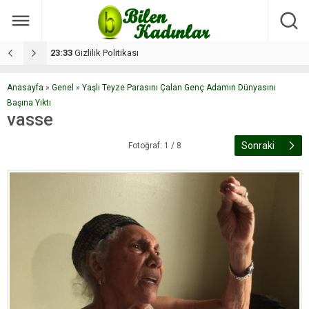
17:08
Dilan, düğününe 5 gün kala hayatını kaybetti
1
Anasayfa
»
Genel
»
Yaşlı Teyze Parasını Çalan Genç Adamın Dünyasını
Başına Yıktı
vasse
Sonraki
Fotoğraf: 1 / 8