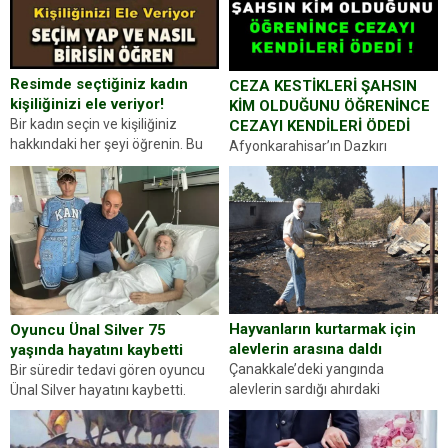
Resimde seçtiğiniz kadın
CEZA KESTİKLERİ ŞAHSIN
kişiliğinizi ele veriyor!
KİM OLDUĞUNU ÖĞRENİNCE
Bir kadın seçin ve kişiliğiniz
CEZAYI KENDİLERİ ÖDEDİ
hakkındaki her şeyi öğrenin. Bu
Afyonkarahisar’ın Dazkırı
kez karşınıza oldukça farklı bir
ilçesinde trafik uygulaması
kişilik testiyle çıkıyoruz. Resimde
yapan jandarma ekipleri
gördüğünüz kadın figürlerinden
durdurdukları bir otomobilin
dikkatinizi en...
sürücüsünden ehliyet ve ruhsat
sorup belgelerini istedi. Sürücü
Abdurrahman Ö.nün verdiği
evraklarda eksik olduğunu...
Hayvanların kurtarmak için
Oyuncu Ünal Silver 75
alevlerin arasına daldı
yaşında hayatını kaybetti
Çanakkale’deki yangında
Bir süredir tedavi gören oyuncu
alevlerin sardığı ahırdaki
Ünal Silver hayatını kaybetti.
hayvanlarını kurtarmak isteyen
Haberi, oyuncunun menajerlik
Zeki Demir (66) ölümden döndü.
ajansı duyurdu. Renda Güner,