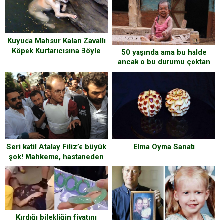
Kuyuda Mahsur Kalan Zavallı
Köpek Kurtarıcısına Böyle
50 yaşında ama bu halde
Teşekkür Etti
ancak o bu durumu çoktan
lehine çevirmiş durumda
Elma Oyma Sanatı
Seri katil Atalay Filiz’e büyük
şok! Mahkeme, hastaneden
gelen raporu yüzüne karşı
okudu! Skandal yaratan
gerçek ortaya çıktı!
Kırdığı bilekliğin fiyatını