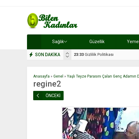
Sağlık
Güzellik
Yemek 
SON DAKİKA
17:08
Dilan, düğününe 5 gün kala hay
Anasayfa
»
Genel
»
Yaşlı Teyze Parasını Çalan Genç Adamın D
regine2
ÖNCEKİ