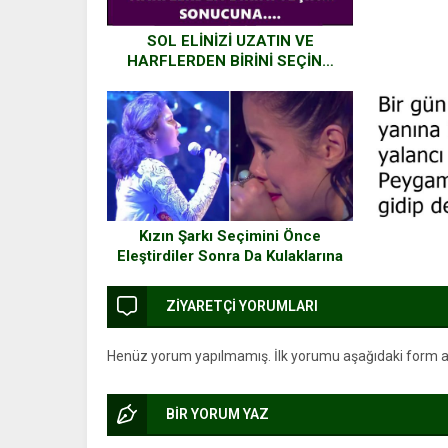
SOL ELİNİZİ UZATIN VE
HARFLERDEN BİRİNİ SEÇİN…
SONUCUNA….
Kızın Şarkı Seçimini Önce
Eleştirdiler Sonra Da Kulaklarına
İnanamadılar
ZİYARETÇİ YORUMLARI
Henüz yorum yapılmamış. İlk yorumu aşağıdaki form arac
BİR YORUM YAZ