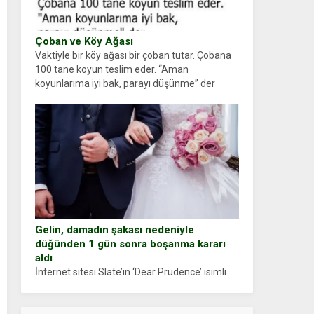
Çoban ve Köy Ağası
Vaktiyle bir köy ağası bir çoban tutar. Çobana
100 tane koyun teslim eder. “Aman
koyunlarıma iyi bak, parayı düşünme” der
Çoban koyunları alır gider. Aylar...
Gelin, damadın şakası nedeniyle
düğünden 1 gün sonra boşanma kararı
aldı
İnternet sitesi Slate’in ‘Dear Prudence’ isimli
tavsiye köşesine geçtiğimiz yıl 13 Ocak’ta
yollanan bir yazıya göre, bir gelin, eşi düğün
pastasını suratına yapıştırdığı için düğünden...