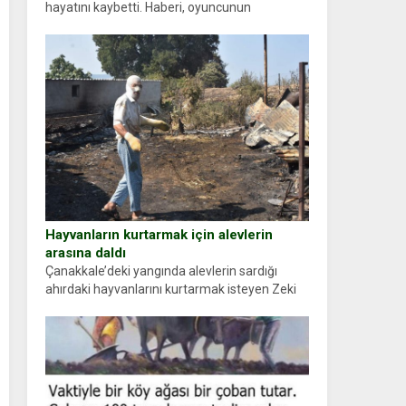
hayatını kaybetti. Haberi, oyuncunun
menajerlik ajansı duyurdu. Renda Güner,
sosyal medya hesabında “Usta Oyuncumuz ve
çok değerli dostumuz...
Hayvanların kurtarmak için alevlerin
arasına daldı
Çanakkale’deki yangında alevlerin sardığı
ahırdaki hayvanlarını kurtarmak isteyen Zeki
Demir (66) ölümden döndü. Yüzünde ve
ellerinde yanıklar oluşan Demir, kâbus dolu
anları anlattı… Merkeze bağlı...