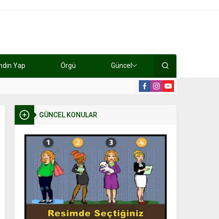
ndin Yap
Örgü
Güncel
lışıyorlar 15 bin tl kazanıyorlar
19:2
GÜNCEL KONULAR