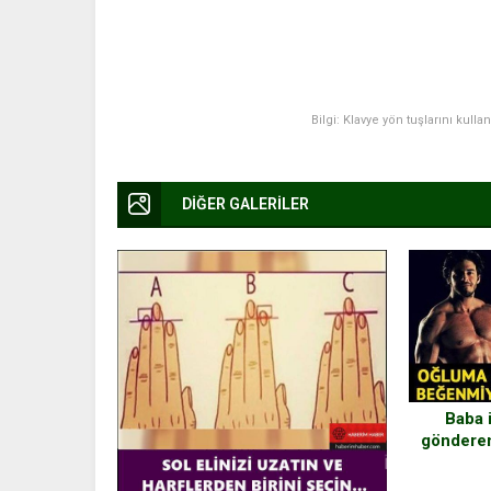
Bilgi: Klavye yön tuşlarını kulla
DİĞER GALERİLER
Baba 
göndere