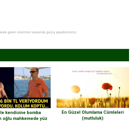
narak galeri resimleri arasında geçiş yapabilirsiniz.
En Güzel Olumlama Cümleleri
ile kendisine bomba
(mutluluk)
n oğlu mahkemede yüz
yüze…