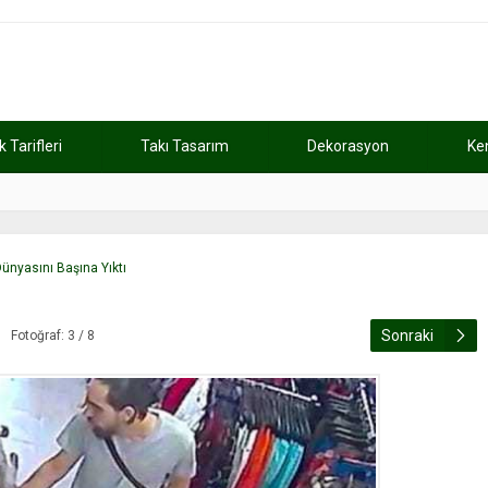
Tarifleri
Takı Tasarım
Dekorasyon
Ke
atını kaybetti
11:37
Günde 2 saat ça
ünyasını Başına Yıktı
Sonraki
Fotoğraf: 3 / 8