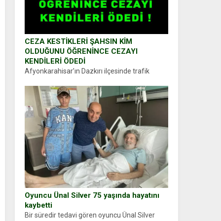
CEZA KESTİKLERİ ŞAHSIN KİM
OLDUĞUNU ÖĞRENİNCE CEZAYI
KENDİLERİ ÖDEDİ
Afyonkarahisar’ın Dazkırı ilçesinde trafik
uygulaması yapan jandarma ekipleri
durdurdukları bir otomobilin sürücüsünden
ehliyet ve ruhsat sorup belgelerini istedi.
Sürücü Abdurrahman Ö.nün verdiği evraklarda
eksik olduğunu...
Oyuncu Ünal Silver 75 yaşında hayatını
kaybetti
Bir süredir tedavi gören oyuncu Ünal Silver