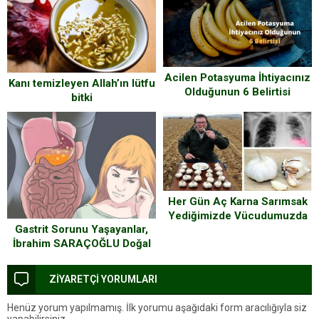
Acilen Potasyuma İhtiyacınız
Kanı temizleyen Allah’ın lütfu
Olduğunun 6 Belirtisi
bitki
Her Gün Aç Karna Sarımsak
Yediğimizde Vücudumuzda
Gastrit Sorunu Yaşayanlar,
Bakın Neler Oluyor
İbrahim SARAÇOĞLU Doğal
Yollarla Kolayca Nasıl
Kurtulacağınızın Yöntemini
ZİYARETÇİ YORUMLARI
Verdi
Henüz yorum yapılmamış. İlk yorumu aşağıdaki form aracılığıyla siz