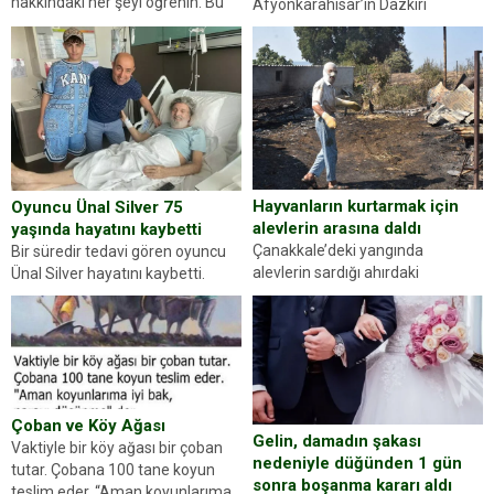
hakkındaki her şeyi öğrenin. Bu
Afyonkarahisar’ın Dazkırı
kez karşınıza oldukça farklı bir
ilçesinde trafik uygulaması
kişilik testiyle çıkıyoruz. Resimde
yapan jandarma ekipleri
gördüğünüz kadın figürlerinden
durdurdukları bir otomobilin
dikkatinizi en...
sürücüsünden ehliyet ve ruhsat
sorup belgelerini istedi. Sürücü
Abdurrahman Ö.nün verdiği
evraklarda eksik olduğunu...
Hayvanların kurtarmak için
Oyuncu Ünal Silver 75
alevlerin arasına daldı
yaşında hayatını kaybetti
Çanakkale’deki yangında
Bir süredir tedavi gören oyuncu
alevlerin sardığı ahırdaki
Ünal Silver hayatını kaybetti.
hayvanlarını kurtarmak isteyen
Haberi, oyuncunun menajerlik
Zeki Demir (66) ölümden döndü.
ajansı duyurdu. Renda Güner,
Yüzünde ve ellerinde yanıklar
sosyal medya hesabında “Usta
oluşan Demir, kâbus dolu anları
Oyuncumuz ve çok değerli
anlattı… Merkeze bağlı...
dostumuz...
Çoban ve Köy Ağası
Gelin, damadın şakası
Vaktiyle bir köy ağası bir çoban
nedeniyle düğünden 1 gün
tutar. Çobana 100 tane koyun
sonra boşanma kararı aldı
teslim eder. “Aman koyunlarıma