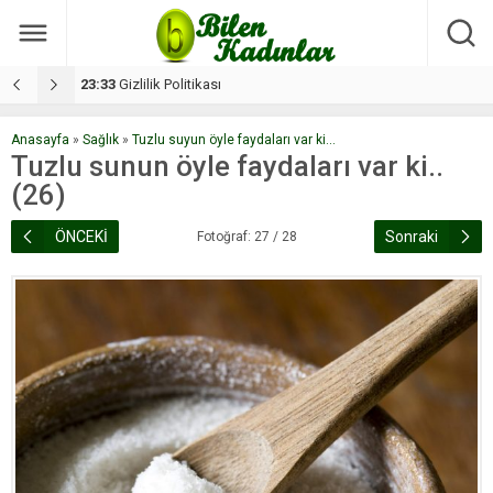
17:08
Dilan, düğününe 5 gün kala hayatını kaybetti
1
Anasayfa
»
Sağlık
»
Tuzlu suyun öyle faydaları var ki...
Tuzlu sunun öyle faydaları var ki..
(26)
ÖNCEKİ
Sonraki
Fotoğraf: 27 / 28