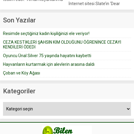
İnternet sitesi Slate’in ‘Dear
iyi bak, parayı düşünme” der
Prudence’ isimli tavsiye köşesine
Çoban koyunları alır gider. Aylar...
geçtiğimiz yıl 13 Ocak’ta yollanan
Son Yazılar
bir yazıya göre, bir gelin, eşi
düğün pastasını suratına
Resimde seçtiğiniz kadın kişiliğinizi ele veriyor!
yapıştırdığı için düğünden...
CEZA KESTİKLERİ ŞAHSIN KİM OLDUĞUNU ÖĞRENİNCE CEZAYI
KENDİLERİ ÖDEDİ
Oyuncu Ünal Silver 75 yaşında hayatını kaybetti
Hayvanların kurtarmak için alevlerin arasına daldı
Çoban ve Köy Ağası
Kategoriler