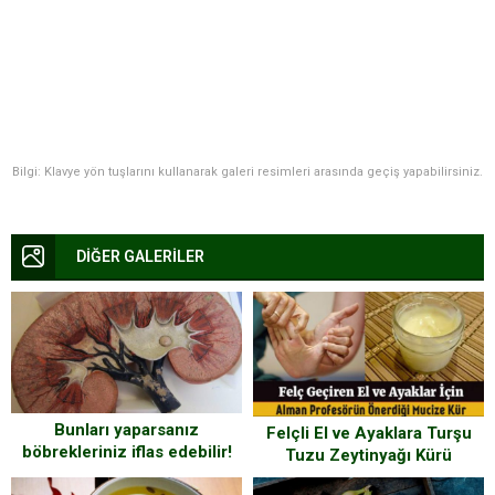
Bilgi: Klavye yön tuşlarını kullanarak galeri resimleri arasında geçiş yapabilirsiniz.
DİĞER GALERİLER
Bunları yaparsanız
Felçli El ve Ayaklara Turşu
böbrekleriniz iflas edebilir!
Tuzu Zeytinyağı Kürü