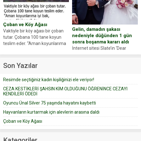
sosyal medya hesabında “Usta
oluşan Demir, kâbus dolu anları
Oyuncumuz ve çok değerli
anlattı… Merkeze bağlı...
dostumuz...
Çoban ve Köy Ağası
Gelin, damadın şakası
Vaktiyle bir köy ağası bir çoban
nedeniyle düğünden 1 gün
tutar. Çobana 100 tane koyun
sonra boşanma kararı aldı
teslim eder. “Aman koyunlarıma
İnternet sitesi Slate’in ‘Dear
iyi bak, parayı düşünme” der
Prudence’ isimli tavsiye köşesine
Çoban koyunları alır gider. Aylar...
geçtiğimiz yıl 13 Ocak’ta yollanan
Son Yazılar
bir yazıya göre, bir gelin, eşi
düğün pastasını suratına
Resimde seçtiğiniz kadın kişiliğinizi ele veriyor!
yapıştırdığı için düğünden...
CEZA KESTİKLERİ ŞAHSIN KİM OLDUĞUNU ÖĞRENİNCE CEZAYI
KENDİLERİ ÖDEDİ
Oyuncu Ünal Silver 75 yaşında hayatını kaybetti
Hayvanların kurtarmak için alevlerin arasına daldı
Çoban ve Köy Ağası
Kategoriler