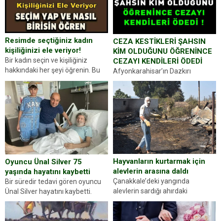
Resimde seçtiğiniz kadın
CEZA KESTİKLERİ ŞAHSIN
kişiliğinizi ele veriyor!
KİM OLDUĞUNU ÖĞRENİNCE
Bir kadın seçin ve kişiliğiniz
CEZAYI KENDİLERİ ÖDEDİ
hakkındaki her şeyi öğrenin. Bu
Afyonkarahisar’ın Dazkırı
kez karşınıza oldukça farklı bir
ilçesinde trafik uygulaması
kişilik testiyle çıkıyoruz. Resimde
yapan jandarma ekipleri
gördüğünüz kadın figürlerinden
durdurdukları bir otomobilin
dikkatinizi en...
sürücüsünden ehliyet ve ruhsat
sorup belgelerini istedi. Sürücü
Abdurrahman Ö.nün verdiği
evraklarda eksik olduğunu...
Hayvanların kurtarmak için
Oyuncu Ünal Silver 75
alevlerin arasına daldı
yaşında hayatını kaybetti
Çanakkale’deki yangında
Bir süredir tedavi gören oyuncu
alevlerin sardığı ahırdaki
Ünal Silver hayatını kaybetti.
hayvanlarını kurtarmak isteyen
Haberi, oyuncunun menajerlik
Zeki Demir (66) ölümden döndü.
ajansı duyurdu. Renda Güner,
Yüzünde ve ellerinde yanıklar