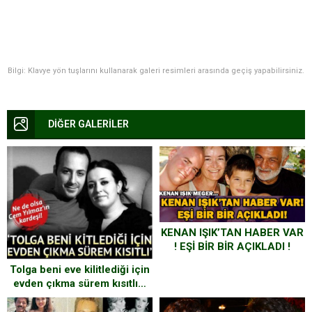
Bilgi: Klavye yön tuşlarını kullanarak galeri resimleri arasında geçiş yapabilirsiniz.
DİĞER GALERİLER
KENAN IŞIK’TAN HABER VAR
! EŞİ BİR BİR AÇIKLADI !
KENAN IŞIK MEĞER..
Tolga beni eve kilitlediği için
evden çıkma sürem kısıtlı…