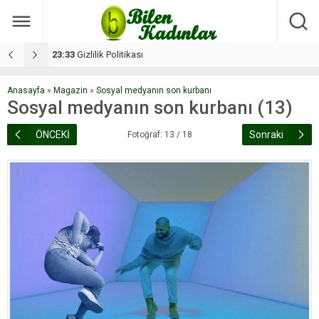
17:08
Dilan, düğününe 5 gün kala hayatını kaybetti
1
Anasayfa
»
Magazin
»
Sosyal medyanın son kurbanı
Sosyal medyanın son kurbanı (13)
ÖNCEKİ
Sonraki
Fotoğraf: 13 / 18