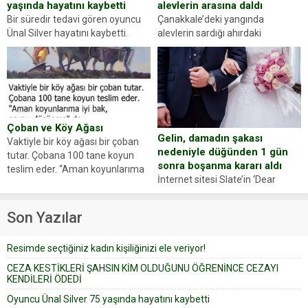
alevlerin arasına daldı
yaşında hayatını kaybetti
Çanakkale’deki yangında
Bir süredir tedavi gören oyuncu
alevlerin sardığı ahırdaki
Ünal Silver hayatını kaybetti.
hayvanlarını kurtarmak isteyen
Haberi, oyuncunun menajerlik
Zeki Demir (66) ölümden döndü.
ajansı duyurdu. Renda Güner,
Yüzünde ve ellerinde yanıklar
sosyal medya hesabında “Usta
oluşan Demir, kâbus dolu anları
Oyuncumuz ve çok değerli
anlattı… Merkeze bağlı...
dostumuz...
Çoban ve Köy Ağası
Gelin, damadın şakası
Vaktiyle bir köy ağası bir çoban
nedeniyle düğünden 1 gün
tutar. Çobana 100 tane koyun
sonra boşanma kararı aldı
teslim eder. “Aman koyunlarıma
İnternet sitesi Slate’in ‘Dear
iyi bak, parayı düşünme” der
Prudence’ isimli tavsiye köşesine
Çoban koyunları alır gider. Aylar...
geçtiğimiz yıl 13 Ocak’ta yollanan
Son Yazılar
bir yazıya göre, bir gelin, eşi
düğün pastasını suratına
Resimde seçtiğiniz kadın kişiliğinizi ele veriyor!
yapıştırdığı için düğünden...
CEZA KESTİKLERİ ŞAHSIN KİM OLDUĞUNU ÖĞRENİNCE CEZAYI
KENDİLERİ ÖDEDİ
Oyuncu Ünal Silver 75 yaşında hayatını kaybetti