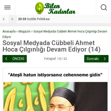
17:08
Dilan, düğününe 5 gün kala hayatını kaybetti
1
Anasayfa
»
Magazin
»
Sosyal Medyada Cübbeli Ahmet Hoca Çılgınlığı Devam
Ediyor
Sosyal Medyada Cübbeli Ahmet
Hoca Çılgınlığı Devam Ediyor (14)
ÖNCEKİ
Sonraki
Fotoğraf: 14 / 22