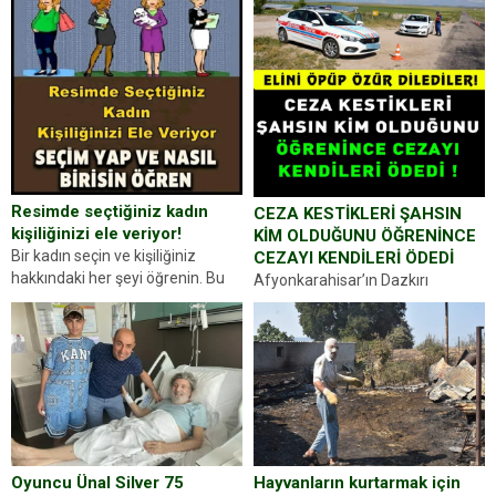
Resimde seçtiğiniz kadın
CEZA KESTİKLERİ ŞAHSIN
kişiliğinizi ele veriyor!
KİM OLDUĞUNU ÖĞRENİNCE
Bir kadın seçin ve kişiliğiniz
CEZAYI KENDİLERİ ÖDEDİ
hakkındaki her şeyi öğrenin. Bu
Afyonkarahisar’ın Dazkırı
kez karşınıza oldukça farklı bir
ilçesinde trafik uygulaması
kişilik testiyle çıkıyoruz. Resimde
yapan jandarma ekipleri
gördüğünüz kadın figürlerinden
durdurdukları bir otomobilin
dikkatinizi en...
sürücüsünden ehliyet ve ruhsat
sorup belgelerini istedi. Sürücü
Abdurrahman Ö.nün verdiği
evraklarda eksik olduğunu...
Hayvanların kurtarmak için
Oyuncu Ünal Silver 75