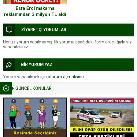
FAKAT OĞLUNU ONDAN
Esra Erol makarna
DAHA İYİ TANIYORUZ.. KİM
reklamından 3 milyon TL aldı
OLDUĞUNU ÖĞRENİNCE…
ZİYARETÇİ YORUMLARI
Henüz yorum yapılmamış. İlk yorumu aşağıdaki form aracılığıyla siz
yapabilirsiniz.
BİR YORUM YAZ
Yorum yapabilmek için
oturum açmalısınız
.
GÜNCEL KONULAR