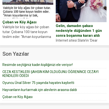
Yüzünde ve ellerinde yanıklar
sosyal medya hesabında “Usta
oluşan Demir, kâbus dolu anları
Oyuncumuz ve çok değerli
anlattı… Merkeze bağlı...
dostumuz...
Çoban ve Köy Ağası
Gelin, damadın şakası
Vaktiyle bir köy ağası bir çoban
nedeniyle düğünden 1 gün
tutar. Çobana 100 tane koyun
sonra boşanma kararı aldı
teslim eder. “Aman koyunlarıma
İnternet sitesi Slate’in ‘Dear
iyi bak, parayı düşünme” der
Prudence’ isimli tavsiye köşesine
Çoban koyunları alır gider. Aylar...
geçtiğimiz yıl 13 Ocak’ta yollanan
Son Yazılar
bir yazıya göre, bir gelin, eşi
düğün pastasını suratına
Resimde seçtiğiniz kadın kişiliğinizi ele veriyor!
yapıştırdığı için düğünden...
CEZA KESTİKLERİ ŞAHSIN KİM OLDUĞUNU ÖĞRENİNCE CEZAYI
KENDİLERİ ÖDEDİ
Oyuncu Ünal Silver 75 yaşında hayatını kaybetti
Hayvanların kurtarmak için alevlerin arasına daldı
Çoban ve Köy Ağası