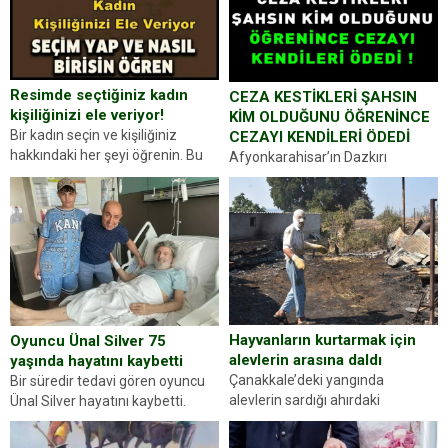
Resimde seçtiğiniz kadın
CEZA KESTİKLERİ ŞAHSIN
kişiliğinizi ele veriyor!
KİM OLDUĞUNU ÖĞRENİNCE
Bir kadın seçin ve kişiliğiniz
CEZAYI KENDİLERİ ÖDEDİ
hakkındaki her şeyi öğrenin. Bu
Afyonkarahisar’ın Dazkırı
kez karşınıza oldukça farklı bir
ilçesinde trafik uygulaması
kişilik testiyle çıkıyoruz. Resimde
yapan jandarma ekipleri
gördüğünüz kadın figürlerinden
durdurdukları bir otomobilin
dikkatinizi en...
sürücüsünden ehliyet ve ruhsat
sorup belgelerini istedi. Sürücü
Abdurrahman Ö.nün verdiği
evraklarda eksik olduğunu...
Hayvanların kurtarmak için
Oyuncu Ünal Silver 75
alevlerin arasına daldı
yaşında hayatını kaybetti
Çanakkale’deki yangında
Bir süredir tedavi gören oyuncu
alevlerin sardığı ahırdaki
Ünal Silver hayatını kaybetti.
hayvanlarını kurtarmak isteyen
Haberi, oyuncunun menajerlik
Zeki Demir (66) ölümden döndü.
ajansı duyurdu. Renda Güner,