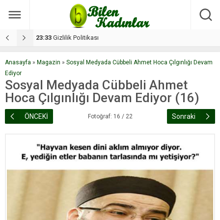
17:08
Dilan, düğününe 5 gün kala hayatını kaybetti
1
Anasayfa
»
Magazin
»
Sosyal Medyada Cübbeli Ahmet Hoca Çılgınlığı Devam
Ediyor
Sosyal Medyada Cübbeli Ahmet
Hoca Çılgınlığı Devam Ediyor (16)
ÖNCEKİ
Sonraki
Fotoğraf: 16 / 22