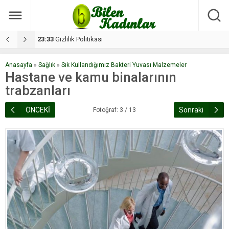
17:08
Dilan, düğününe 5 gün kala hayatını kaybetti
1
Anasayfa
»
Sağlık
»
Sık Kullandığımız Bakteri Yuvası Malzemeler
Hastane ve kamu binalarının
trabzanları
ÖNCEKİ
Sonraki
Fotoğraf: 3 / 13