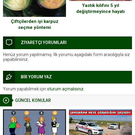
Yastık kılıfını 5 yıl
değiştirmeyince hayatı
karardı
Çiftçilerden iyi karpuz
seçme yöntemi
ZİYARETÇİ YORUMLARI
Henüz yorum yapılmamış. İlk yorumu aşağıdaki form aracılığıyla siz
yapabilirsiniz.
BİR YORUM YAZ
Yorum yapabilmek için
oturum açmalısınız
.
GÜNCEL KONULAR