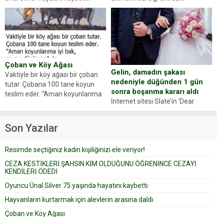
hayvanlarını kurtarmak isteyen
Haberi, oyuncunun menajerlik
Zeki Demir (66) ölümden döndü.
ajansı duyurdu. Renda Güner,
Yüzünde ve ellerinde yanıklar
sosyal medya hesabında “Usta
oluşan Demir, kâbus dolu anları
Oyuncumuz ve çok değerli
anlattı… Merkeze bağlı...
dostumuz...
Çoban ve Köy Ağası
Gelin, damadın şakası
Vaktiyle bir köy ağası bir çoban
nedeniyle düğünden 1 gün
tutar. Çobana 100 tane koyun
sonra boşanma kararı aldı
teslim eder. “Aman koyunlarıma
İnternet sitesi Slate’in ‘Dear
iyi bak, parayı düşünme” der
Prudence’ isimli tavsiye köşesine
Çoban koyunları alır gider. Aylar...
geçtiğimiz yıl 13 Ocak’ta yollanan
Son Yazılar
bir yazıya göre, bir gelin, eşi
düğün pastasını suratına
Resimde seçtiğiniz kadın kişiliğinizi ele veriyor!
yapıştırdığı için düğünden...
CEZA KESTİKLERİ ŞAHSIN KİM OLDUĞUNU ÖĞRENİNCE CEZAYI
KENDİLERİ ÖDEDİ
Oyuncu Ünal Silver 75 yaşında hayatını kaybetti
Hayvanların kurtarmak için alevlerin arasına daldı
Çoban ve Köy Ağası