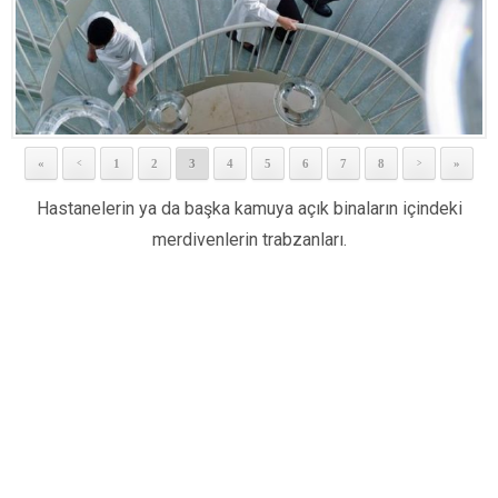
«
1
2
3
4
5
6
7
8
»
<
>
Hastanelerin ya da başka kamuya açık binaların içindeki
merdivenlerin trabzanları.