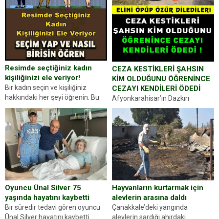
Resimde seçtiğiniz kadın
CEZA KESTİKLERİ ŞAHSIN
kişiliğinizi ele veriyor!
KİM OLDUĞUNU ÖĞRENİNCE
Bir kadın seçin ve kişiliğiniz
CEZAYI KENDİLERİ ÖDEDİ
hakkındaki her şeyi öğrenin. Bu
Afyonkarahisar’ın Dazkırı
kez karşınıza oldukça farklı bir
ilçesinde trafik uygulaması
kişilik testiyle çıkıyoruz. Resimde
yapan jandarma ekipleri
gördüğünüz kadın figürlerinden
durdurdukları bir otomobilin
dikkatinizi en...
sürücüsünden ehliyet ve ruhsat
sorup belgelerini istedi. Sürücü
Abdurrahman Ö.nün verdiği
evraklarda eksik olduğunu...
Hayvanların kurtarmak için
Oyuncu Ünal Silver 75
alevlerin arasına daldı
yaşında hayatını kaybetti
Çanakkale’deki yangında
Bir süredir tedavi gören oyuncu
alevlerin sardığı ahırdaki
Ünal Silver hayatını kaybetti.