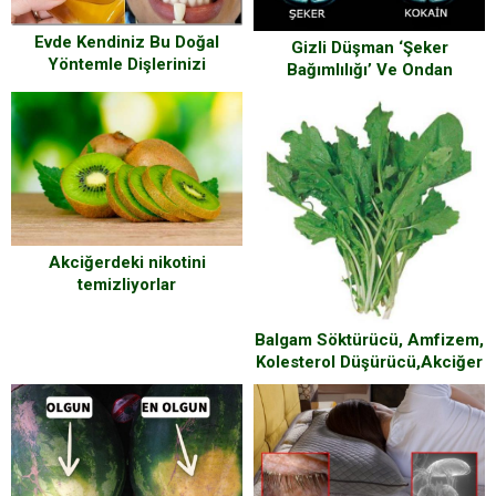
Evde Kendiniz Bu Doğal
Gizli Düşman ‘Şeker
Yöntemle Dişlerinizi
Bağımlılığı’ Ve Ondan
Bembeyaz Yapabilirsiniz
Kurtulduğunuzda Başınıza
Hem de Sadece Her Evde
Gelecek 5 Şey
Bulunan 3 Malzeme ile
Akciğerdeki nikotini
temizliyorlar
Balgam Söktürücü, Amfizem,
Kolesterol Düşürücü,Akciğer
Kanserine Karşı Birebir