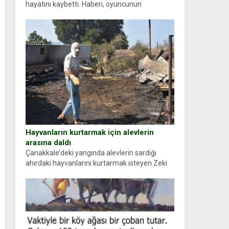
hayatını kaybetti. Haberi, oyuncunun
menajerlik ajansı duyurdu. Renda Güner,
sosyal medya hesabında “Usta Oyuncumuz ve
çok değerli dostumuz...
Hayvanların kurtarmak için alevlerin
arasına daldı
Çanakkale’deki yangında alevlerin sardığı
ahırdaki hayvanlarını kurtarmak isteyen Zeki
Demir (66) ölümden döndü. Yüzünde ve
ellerinde yanıklar oluşan Demir, kâbus dolu
anları anlattı… Merkeze bağlı...