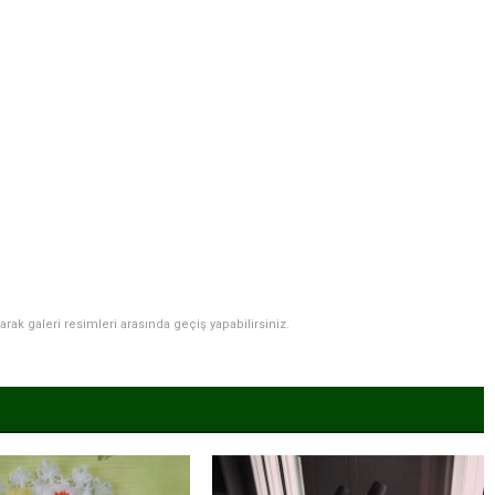
narak galeri resimleri arasında geçiş yapabilirsiniz.