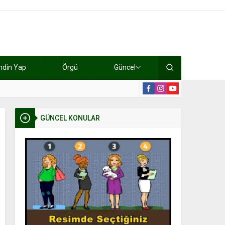
ndin Yap
Örgü
Güncel
lışıyorlar 15 bin tl kazanıyorlar
19:2
GÜNCEL KONULAR