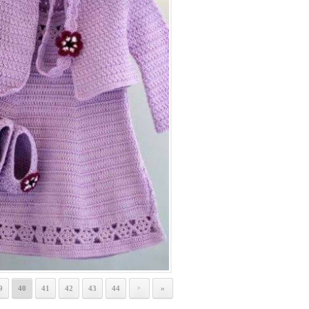
9
40
41
42
43
44
»
>