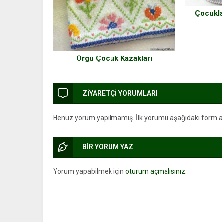
Çocukla
Örgü Çocuk Kazakları
ZİYARETÇİ YORUMLARI
Henüz yorum yapılmamış. İlk yorumu aşağıdaki form arac
BİR YORUM YAZ
Yorum yapabilmek için
oturum açmalısınız
.