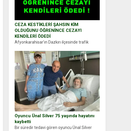
CEZA KESTİKLERİ ŞAHSIN KİM
OLDUĞUNU ÖĞRENİNCE CEZAYI
KENDİLERİ ÖDEDİ
Afyonkarahisar’ın Dazkırı ilçesinde trafik
uygulaması yapan jandarma ekipleri
durdurdukları bir otomobilin sürücüsünden
ehliyet ve ruhsat sorup belgelerini istedi.
Sürücü Abdurrahman Ö.nün verdiği evraklarda
eksik olduğunu...
Oyuncu Ünal Silver 75 yaşında hayatını
kaybetti
Bir süredir tedavi gören oyuncu Ünal Silver