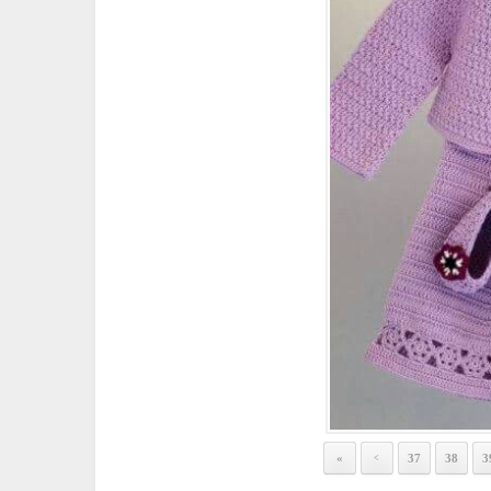
«
37
38
3
<