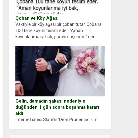
Çoban ve Köy Ağası
Vaktiyle bir köy ağası bir çoban tutar. Çobana
100 tane koyun teslim eder. “Aman
koyunlarıma iyi bak, parayı düşünme” der
Çoban koyunları alır gider. Aylar...
Gelin, damadın şakası nedeniyle
düğünden 1 gün sonra boşanma kararı
aldı
İnternet sitesi Slate’in ‘Dear Prudence’ isimli
tavsiye köşesine geçtiğimiz yıl 13 Ocak’ta
yollanan bir yazıya göre, bir gelin, eşi düğün
pastasını suratına yapıştırdığı için düğünden...