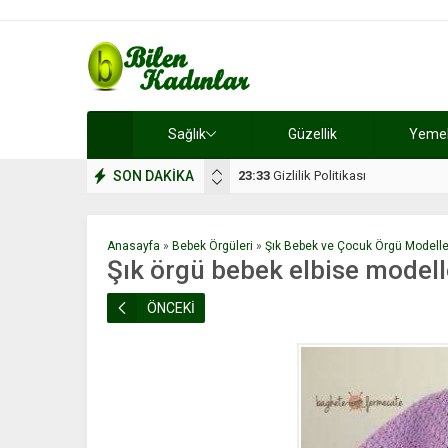
Sağlık
Güzellik
Yemek 
SON DAKİKA
17:08
Dilan, düğününe 5 gün kala hay
Anasayfa
»
Bebek Örgüleri
»
Şık Bebek ve Çocuk Örgü Modelle
Şık örgü bebek elbise modell
ÖNCEKİ