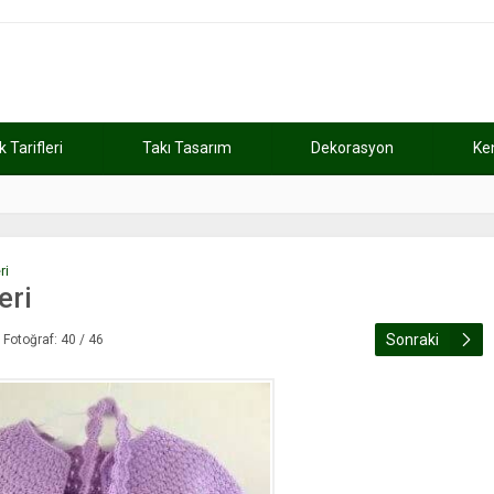
Tarifleri
Takı Tasarım
Dekorasyon
Ke
atını kaybetti
11:37
Günde 2 saat ça
ri
eri
Sonraki
Fotoğraf: 40 / 46