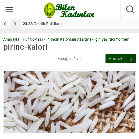
17:08
Dilan, düğününe 5 gün kala hayatını kaybetti
1
Anasayfa
»
Püf Noktası
»
Pirincin Kalorisini Azaltmak İçin Şaşırtıcı Yöntem
pirinc-kalori
Sonraki
Fotoğraf: 1 / 0