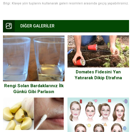
Bilgi: Klavye yön tuşlarını kullanarak galeri resimleri arasında geçiş yapabilirsiniz.
DİĞER GALERİLER
Domates Fidesini Yan
Yatırarak Dikip Etrafına
Karbonat Döktü – Nedenini
Rengi Solan Bardaklarınız İlk
Öğrenince Siz De
Günkü Gibi Parlasın
Yapacaksınız