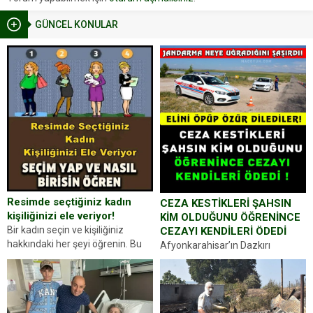
GÜNCEL KONULAR
Resimde seçtiğiniz kadın
CEZA KESTİKLERİ ŞAHSIN
kişiliğinizi ele veriyor!
KİM OLDUĞUNU ÖĞRENİNCE
Bir kadın seçin ve kişiliğiniz
CEZAYI KENDİLERİ ÖDEDİ
hakkındaki her şeyi öğrenin. Bu
Afyonkarahisar’ın Dazkırı
kez karşınıza oldukça farklı bir
ilçesinde trafik uygulaması
kişilik testiyle çıkıyoruz. Resimde
yapan jandarma ekipleri
gördüğünüz kadın figürlerinden
durdurdukları bir otomobilin
dikkatinizi en...
sürücüsünden ehliyet ve ruhsat