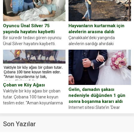
sorup belgelerini istedi. Sürücü
Abdurrahman Ö.nün verdiği
evraklarda eksik olduğunu...
Hayvanların kurtarmak için
Oyuncu Ünal Silver 75
alevlerin arasına daldı
yaşında hayatını kaybetti
Çanakkale’deki yangında
Bir süredir tedavi gören oyuncu
alevlerin sardığı ahırdaki
Ünal Silver hayatını kaybetti.
hayvanlarını kurtarmak isteyen
Haberi, oyuncunun menajerlik
Zeki Demir (66) ölümden döndü.
ajansı duyurdu. Renda Güner,
Yüzünde ve ellerinde yanıklar
sosyal medya hesabında “Usta
oluşan Demir, kâbus dolu anları
Oyuncumuz ve çok değerli
anlattı… Merkeze bağlı...
dostumuz...
Çoban ve Köy Ağası
Gelin, damadın şakası
Vaktiyle bir köy ağası bir çoban
nedeniyle düğünden 1 gün
tutar. Çobana 100 tane koyun
sonra boşanma kararı aldı
teslim eder. “Aman koyunlarıma
İnternet sitesi Slate’in ‘Dear
iyi bak, parayı düşünme” der
Prudence’ isimli tavsiye köşesine
Çoban koyunları alır gider. Aylar...
geçtiğimiz yıl 13 Ocak’ta yollanan
Son Yazılar
bir yazıya göre, bir gelin, eşi
düğün pastasını suratına