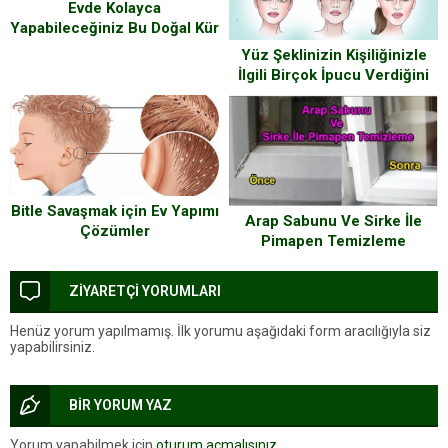
Evde Kolayca
Yapabileceğiniz Bu Doğal Kür
İle İstenmeyen Tüylere Veda
Yüz Şeklinizin Kişiliğinizle
Edeceksiniz
İlgili Birçok İpucu Verdiğini
Biliyor musunuz ?
Bitle Savaşmak için Ev Yapımı
Arap Sabunu Ve Sirke İle
Çözümler
Pimapen Temizleme
ZİYARETÇİ YORUMLARI
Henüz yorum yapılmamış. İlk yorumu aşağıdaki form aracılığıyla siz
yapabilirsiniz.
BİR YORUM YAZ
Yorum yapabilmek için
oturum açmalısınız
.