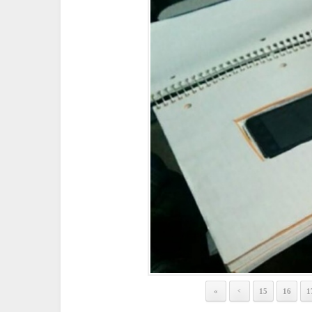
«
15
16
1
<