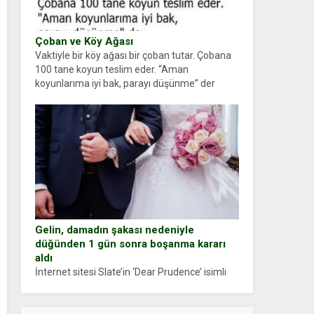
Çoban ve Köy Ağası
Vaktiyle bir köy ağası bir çoban tutar. Çobana
100 tane koyun teslim eder. “Aman
koyunlarıma iyi bak, parayı düşünme” der
Çoban koyunları alır gider. Aylar...
Gelin, damadın şakası nedeniyle
düğünden 1 gün sonra boşanma kararı
aldı
İnternet sitesi Slate’in ‘Dear Prudence’ isimli
tavsiye köşesine geçtiğimiz yıl 13 Ocak’ta
yollanan bir yazıya göre, bir gelin, eşi düğün
pastasını suratına yapıştırdığı için düğünden...