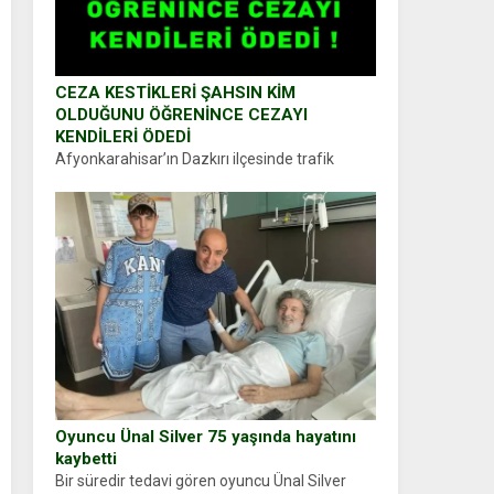
CEZA KESTİKLERİ ŞAHSIN KİM
OLDUĞUNU ÖĞRENİNCE CEZAYI
KENDİLERİ ÖDEDİ
Afyonkarahisar’ın Dazkırı ilçesinde trafik
uygulaması yapan jandarma ekipleri
durdurdukları bir otomobilin sürücüsünden
ehliyet ve ruhsat sorup belgelerini istedi.
Sürücü Abdurrahman Ö.nün verdiği evraklarda
eksik olduğunu...
Oyuncu Ünal Silver 75 yaşında hayatını
kaybetti
Bir süredir tedavi gören oyuncu Ünal Silver