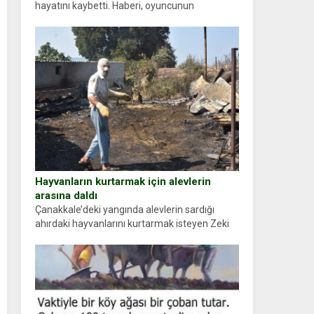
hayatını kaybetti. Haberi, oyuncunun
menajerlik ajansı duyurdu. Renda Güner,
sosyal medya hesabında “Usta Oyuncumuz ve
çok değerli dostumuz...
Hayvanların kurtarmak için alevlerin
arasına daldı
Çanakkale’deki yangında alevlerin sardığı
ahırdaki hayvanlarını kurtarmak isteyen Zeki
Demir (66) ölümden döndü. Yüzünde ve
ellerinde yanıklar oluşan Demir, kâbus dolu
anları anlattı… Merkeze bağlı...