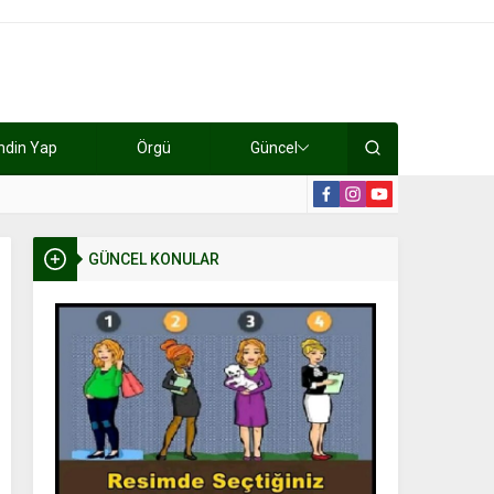
ndin Yap
Örgü
Güncel
lışıyorlar 15 bin tl kazanıyorlar
19:2
GÜNCEL KONULAR