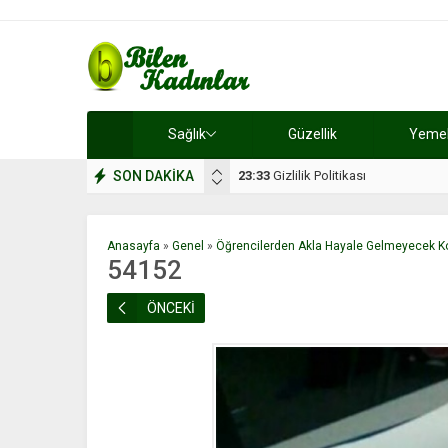
Sağlık
Güzellik
Yemek 
SON DAKİKA
17:08
Dilan, düğününe 5 gün kala hay
Anasayfa
»
Genel
»
Öğrencilerden Akla Hayale Gelmeyecek K
54152
ÖNCEKİ