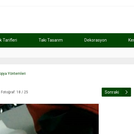
Tarifleri
Takı Tasarım
Dekorasyon
Ke
atını kaybetti
11:37
Günde 2 saat ça
opya Yöntemleri
Sonraki
Fotoğraf: 18 / 25