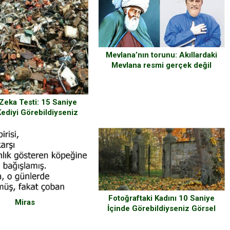
Mevlana’nın torunu: Akıllardaki
Mevlana resmi gerçek değil
Zeka Testi: 15 Saniye
Kediyi Görebildiyseniz
Zekanız Çok Üst Düzey
Demektir
Fotoğraftaki Kadını 10 Saniye
Miras
İçinde Görebildiyseniz Görsel
Zekanızla Övünebilirsiniz