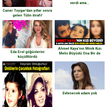
verdi ama…
Caner Toygar’dan yıllar sonra
gelen Tülin itirafı!
Ahmet Kaya’nın Minik Kızı
Eda Erol göğüslerini
Melis Büyüdü Ona Bir de
küçülttürdü
Şimdi Bakın
Evlenecek adam yok