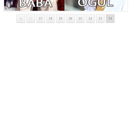
«
17
18
19
20
21
22
23
24
<