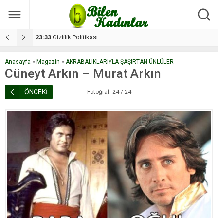
17:08
Dilan, düğününe 5 gün kala hayatını kaybetti
1
Anasayfa
»
Magazin
»
AKRABALIKLARIYLA ŞAŞIRTAN ÜNLÜLER
Cüneyt Arkın – Murat Arkın
ÖNCEKİ
Fotoğraf: 24 / 24