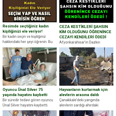
Resimde seçtiğiniz kadın
CEZA KESTİKLERİ ŞAHSIN
kişiliğinizi ele veriyor!
KİM OLDUĞUNU ÖĞRENİNCE
Bir kadın seçin ve kişiliğiniz
CEZAYI KENDİLERİ ÖDEDİ
hakkındaki her şeyi öğrenin. Bu
Afyonkarahisar’ın Dazkırı
kez karşınıza oldukça farklı bir
ilçesinde trafik uygulaması
kişilik testiyle çıkıyoruz. Resimde
yapan jandarma ekipleri
gördüğünüz kadın figürlerinden
durdurdukları bir otomobilin
dikkatinizi en...
sürücüsünden ehliyet ve ruhsat
sorup belgelerini istedi. Sürücü
Abdurrahman Ö.nün verdiği
evraklarda eksik olduğunu...
Hayvanların kurtarmak için
Oyuncu Ünal Silver 75
alevlerin arasına daldı
yaşında hayatını kaybetti
Çanakkale’deki yangında
Bir süredir tedavi gören oyuncu
alevlerin sardığı ahırdaki
Ünal Silver hayatını kaybetti.
hayvanlarını kurtarmak isteyen
Haberi, oyuncunun menajerlik
Zeki Demir (66) ölümden döndü.
ajansı duyurdu. Renda Güner,