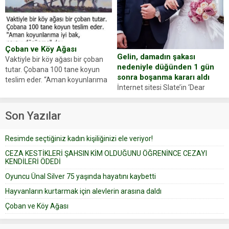
Yüzünde ve ellerinde yanıklar
sosyal medya hesabında “Usta
oluşan Demir, kâbus dolu anları
Oyuncumuz ve çok değerli
anlattı… Merkeze bağlı...
dostumuz...
Çoban ve Köy Ağası
Gelin, damadın şakası
Vaktiyle bir köy ağası bir çoban
nedeniyle düğünden 1 gün
tutar. Çobana 100 tane koyun
sonra boşanma kararı aldı
teslim eder. “Aman koyunlarıma
İnternet sitesi Slate’in ‘Dear
iyi bak, parayı düşünme” der
Prudence’ isimli tavsiye köşesine
Çoban koyunları alır gider. Aylar...
geçtiğimiz yıl 13 Ocak’ta yollanan
Son Yazılar
bir yazıya göre, bir gelin, eşi
düğün pastasını suratına
Resimde seçtiğiniz kadın kişiliğinizi ele veriyor!
yapıştırdığı için düğünden...
CEZA KESTİKLERİ ŞAHSIN KİM OLDUĞUNU ÖĞRENİNCE CEZAYI
KENDİLERİ ÖDEDİ
Oyuncu Ünal Silver 75 yaşında hayatını kaybetti
Hayvanların kurtarmak için alevlerin arasına daldı
Çoban ve Köy Ağası