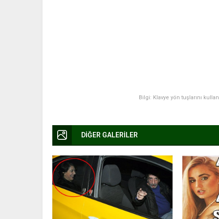
Bilgi: Klavye yön tuşlarını kulla
DİĞER GALERİLER