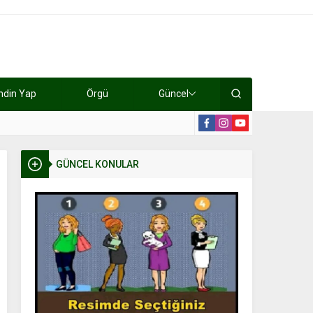
ndin Yap
Örgü
Güncel
lışıyorlar 15 bin tl kazanıyorlar
19:2
GÜNCEL KONULAR