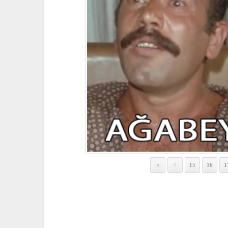
«
15
16
1
<