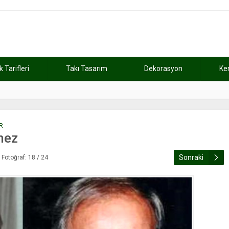
Tarifleri
Takı Tasarım
Dekorasyon
Ke
atını kaybetti
11:37
Günde 2 saat ça
R
mez
Sonraki
Fotoğraf: 18 / 24