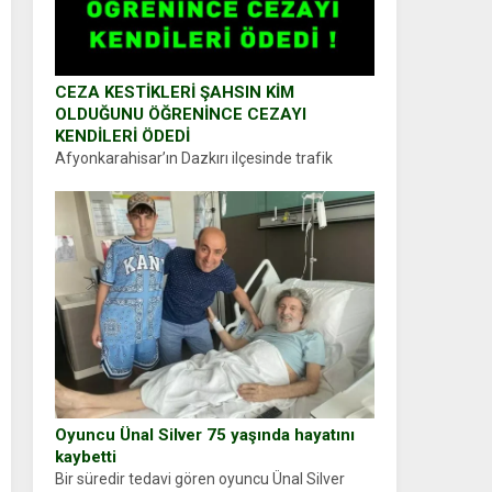
CEZA KESTİKLERİ ŞAHSIN KİM
OLDUĞUNU ÖĞRENİNCE CEZAYI
KENDİLERİ ÖDEDİ
Afyonkarahisar’ın Dazkırı ilçesinde trafik
uygulaması yapan jandarma ekipleri
durdurdukları bir otomobilin sürücüsünden
ehliyet ve ruhsat sorup belgelerini istedi.
Sürücü Abdurrahman Ö.nün verdiği evraklarda
eksik olduğunu...
Oyuncu Ünal Silver 75 yaşında hayatını
kaybetti
Bir süredir tedavi gören oyuncu Ünal Silver