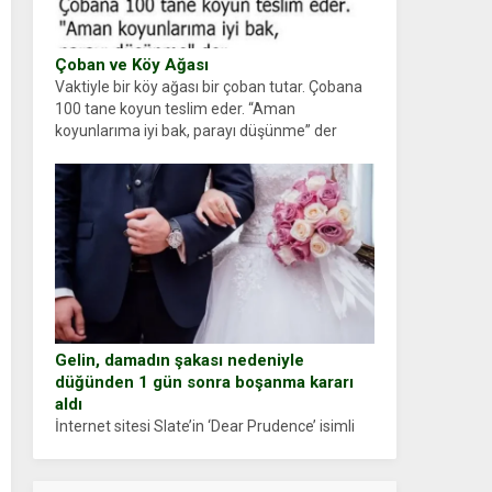
Çoban ve Köy Ağası
Vaktiyle bir köy ağası bir çoban tutar. Çobana
100 tane koyun teslim eder. “Aman
koyunlarıma iyi bak, parayı düşünme” der
Çoban koyunları alır gider. Aylar...
Gelin, damadın şakası nedeniyle
düğünden 1 gün sonra boşanma kararı
aldı
İnternet sitesi Slate’in ‘Dear Prudence’ isimli
tavsiye köşesine geçtiğimiz yıl 13 Ocak’ta
yollanan bir yazıya göre, bir gelin, eşi düğün
pastasını suratına yapıştırdığı için düğünden...