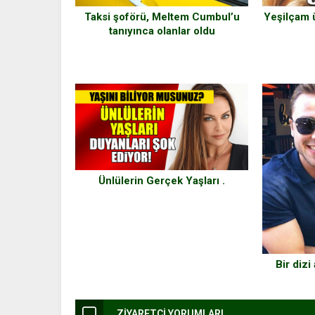
Yeşilçam ü
Taksi şoförü, Meltem Cumbul’u
tanıyınca olanlar oldu
Ünlülerin Gerçek Yaşları .
Bir dizi
ZİYARETÇİ YORUMLARI