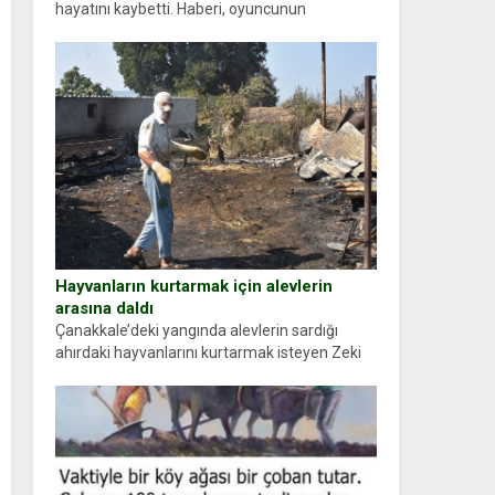
hayatını kaybetti. Haberi, oyuncunun
menajerlik ajansı duyurdu. Renda Güner,
sosyal medya hesabında “Usta Oyuncumuz ve
çok değerli dostumuz...
Hayvanların kurtarmak için alevlerin
arasına daldı
Çanakkale’deki yangında alevlerin sardığı
ahırdaki hayvanlarını kurtarmak isteyen Zeki
Demir (66) ölümden döndü. Yüzünde ve
ellerinde yanıklar oluşan Demir, kâbus dolu
anları anlattı… Merkeze bağlı...