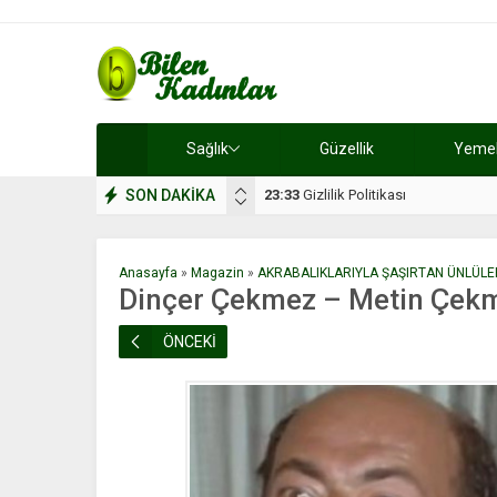
Sağlık
Güzellik
Yemek 
SON DAKİKA
17:08
Dilan, düğününe 5 gün kala hay
Anasayfa
»
Magazin
»
AKRABALIKLARIYLA ŞAŞIRTAN ÜNLÜLE
Dinçer Çekmez – Metin Çek
ÖNCEKİ