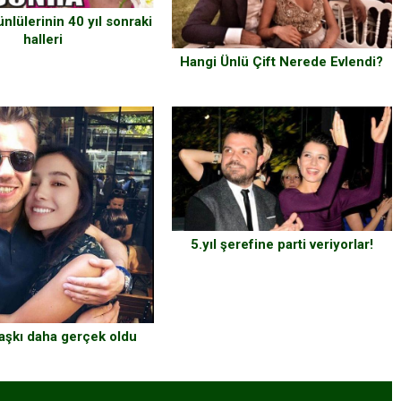
nlülerinin 40 yıl sonraki
halleri
Hangi Ünlü Çift Nerede Evlendi?
5.yıl şerefine parti veriyorlar!
 aşkı daha gerçek oldu