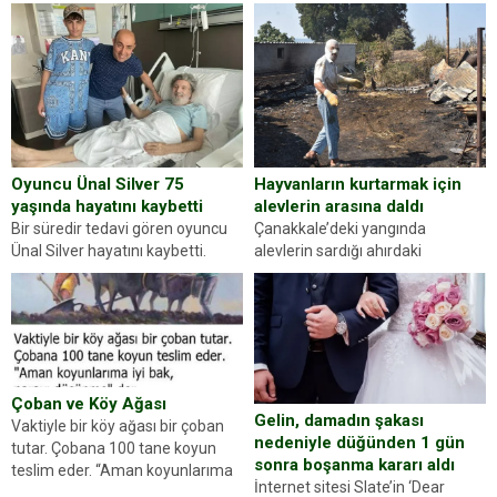
kez karşınıza oldukça farklı bir
ilçesinde trafik uygulaması
kişilik testiyle çıkıyoruz. Resimde
yapan jandarma ekipleri
gördüğünüz kadın figürlerinden
durdurdukları bir otomobilin
dikkatinizi en...
sürücüsünden ehliyet ve ruhsat
sorup belgelerini istedi. Sürücü
Abdurrahman Ö.nün verdiği
evraklarda eksik olduğunu...
Hayvanların kurtarmak için
Oyuncu Ünal Silver 75
alevlerin arasına daldı
yaşında hayatını kaybetti
Çanakkale’deki yangında
Bir süredir tedavi gören oyuncu
alevlerin sardığı ahırdaki
Ünal Silver hayatını kaybetti.
hayvanlarını kurtarmak isteyen
Haberi, oyuncunun menajerlik
Zeki Demir (66) ölümden döndü.
ajansı duyurdu. Renda Güner,
Yüzünde ve ellerinde yanıklar
sosyal medya hesabında “Usta
oluşan Demir, kâbus dolu anları
Oyuncumuz ve çok değerli
anlattı… Merkeze bağlı...
dostumuz...
Çoban ve Köy Ağası
Gelin, damadın şakası
Vaktiyle bir köy ağası bir çoban
nedeniyle düğünden 1 gün
tutar. Çobana 100 tane koyun
sonra boşanma kararı aldı
teslim eder. “Aman koyunlarıma
İnternet sitesi Slate’in ‘Dear
iyi bak, parayı düşünme” der