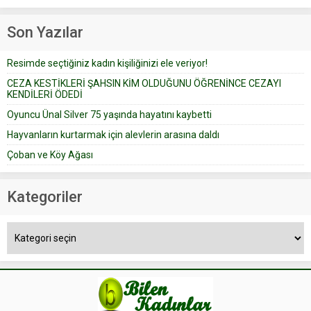
Prudence’ isimli tavsiye köşesine
Çoban koyunları alır gider. Aylar...
geçtiğimiz yıl 13 Ocak’ta yollanan
Son Yazılar
bir yazıya göre, bir gelin, eşi
düğün pastasını suratına
Resimde seçtiğiniz kadın kişiliğinizi ele veriyor!
yapıştırdığı için düğünden...
CEZA KESTİKLERİ ŞAHSIN KİM OLDUĞUNU ÖĞRENİNCE CEZAYI
KENDİLERİ ÖDEDİ
Oyuncu Ünal Silver 75 yaşında hayatını kaybetti
Hayvanların kurtarmak için alevlerin arasına daldı
Çoban ve Köy Ağası
Kategoriler