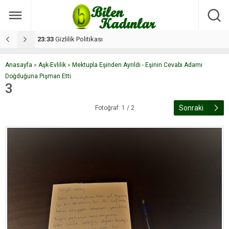
17:08
Dilan, düğününe 5 gün kala hayatını kaybetti
1
Anasayfa
»
Aşk-Evlilik
»
Mektupla Eşinden Ayrıldı - Eşinin Cevabı Adamı
Doğduğuna Pişman Etti
3
Sonraki
Fotoğraf: 1 / 2