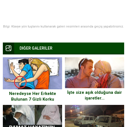
Bilgi: Klavye yön tuşlarını kullanarak galeri resimleri arasında geçiş yapabilirsiniz.
DİĞER GALERİLER
İşte size aşık olduğuna dair
Neredeyse Her Erkekte
işaretler…
Bulunan 7 Gizli Korku
Sizlerle!