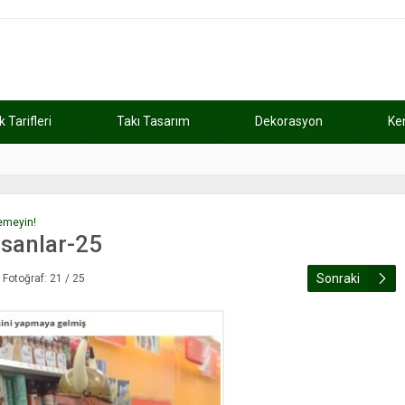
Tarifleri
Takı Tasarım
Dekorasyon
Ke
atını kaybetti
11:37
Günde 2 saat ça
demeyin!
sanlar-25
Sonraki
Fotoğraf: 21 / 25