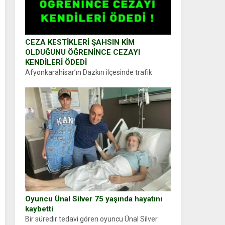
CEZA KESTİKLERİ ŞAHSIN KİM
OLDUĞUNU ÖĞRENİNCE CEZAYI
KENDİLERİ ÖDEDİ
Afyonkarahisar’ın Dazkırı ilçesinde trafik
uygulaması yapan jandarma ekipleri
durdurdukları bir otomobilin sürücüsünden
ehliyet ve ruhsat sorup belgelerini istedi.
Sürücü Abdurrahman Ö.nün verdiği evraklarda
eksik olduğunu...
Oyuncu Ünal Silver 75 yaşında hayatını
kaybetti
Bir süredir tedavi gören oyuncu Ünal Silver