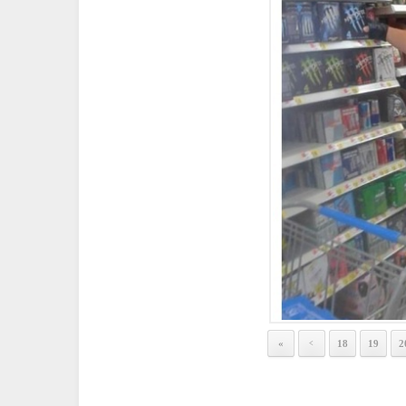
«
18
19
2
<