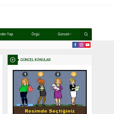
ndin Yap
Örgü
Güncel
lışıyorlar 15 bin tl kazanıyorlar
19:2
GÜNCEL KONULAR