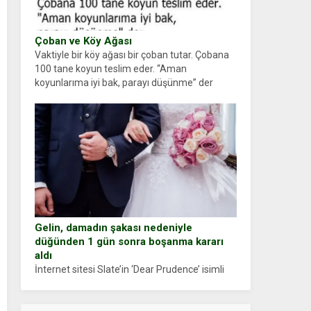
Çoban ve Köy Ağası
Vaktiyle bir köy ağası bir çoban tutar. Çobana
100 tane koyun teslim eder. “Aman
koyunlarıma iyi bak, parayı düşünme” der
Çoban koyunları alır gider. Aylar...
Gelin, damadın şakası nedeniyle
düğünden 1 gün sonra boşanma kararı
aldı
İnternet sitesi Slate’in ‘Dear Prudence’ isimli
tavsiye köşesine geçtiğimiz yıl 13 Ocak’ta
yollanan bir yazıya göre, bir gelin, eşi düğün
pastasını suratına yapıştırdığı için düğünden...