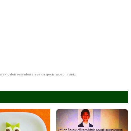
narak galeri resimleri arasında geçiş yapabilirsiniz.