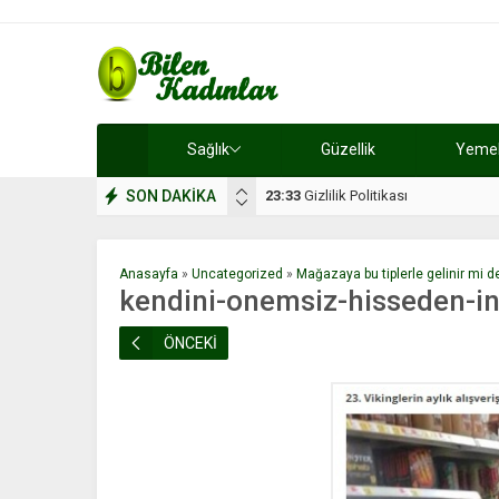
Sağlık
Güzellik
Yemek 
SON DAKİKA
17:08
Dilan, düğününe 5 gün kala hay
Anasayfa
»
Uncategorized
»
Mağazaya bu tiplerle gelinir mi 
kendini-onemsiz-hisseden-in
ÖNCEKİ