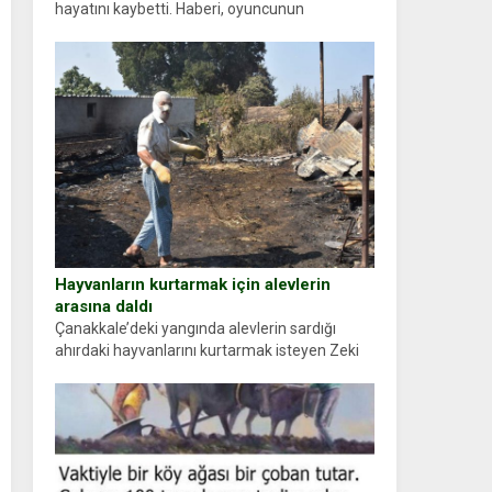
hayatını kaybetti. Haberi, oyuncunun
menajerlik ajansı duyurdu. Renda Güner,
sosyal medya hesabında “Usta Oyuncumuz ve
çok değerli dostumuz...
Hayvanların kurtarmak için alevlerin
arasına daldı
Çanakkale’deki yangında alevlerin sardığı
ahırdaki hayvanlarını kurtarmak isteyen Zeki
Demir (66) ölümden döndü. Yüzünde ve
ellerinde yanıklar oluşan Demir, kâbus dolu
anları anlattı… Merkeze bağlı...