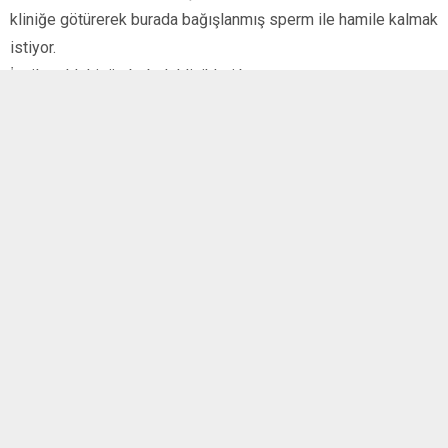
kliniğe götürerek burada bağışlanmış sperm ile hamile kalmak
istiyor.
İngiltere’deki tüp bebek klinikleri bu operasyonu
gerçekleştirmeyi kabul etmemişti.
Temyiz Mahkemesi’nin kararının ardından HFEA önceki
kararını gözden geçireceğini açıkladı.