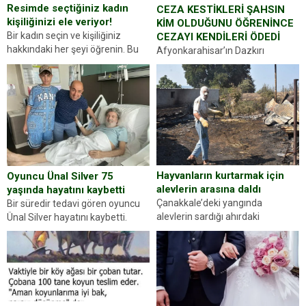
Resimde seçtiğiniz kadın
CEZA KESTİKLERİ ŞAHSIN
kişiliğinizi ele veriyor!
KİM OLDUĞUNU ÖĞRENİNCE
Bir kadın seçin ve kişiliğiniz
CEZAYI KENDİLERİ ÖDEDİ
hakkındaki her şeyi öğrenin. Bu
Afyonkarahisar’ın Dazkırı
kez karşınıza oldukça farklı bir
ilçesinde trafik uygulaması
kişilik testiyle çıkıyoruz. Resimde
yapan jandarma ekipleri
gördüğünüz kadın figürlerinden
durdurdukları bir otomobilin
dikkatinizi en...
sürücüsünden ehliyet ve ruhsat
sorup belgelerini istedi. Sürücü
Abdurrahman Ö.nün verdiği
evraklarda eksik olduğunu...
Hayvanların kurtarmak için
Oyuncu Ünal Silver 75
alevlerin arasına daldı
yaşında hayatını kaybetti
Çanakkale’deki yangında
Bir süredir tedavi gören oyuncu
alevlerin sardığı ahırdaki
Ünal Silver hayatını kaybetti.
hayvanlarını kurtarmak isteyen
Haberi, oyuncunun menajerlik
Zeki Demir (66) ölümden döndü.
ajansı duyurdu. Renda Güner,
Yüzünde ve ellerinde yanıklar
sosyal medya hesabında “Usta
oluşan Demir, kâbus dolu anları
Oyuncumuz ve çok değerli
anlattı… Merkeze bağlı...
dostumuz...