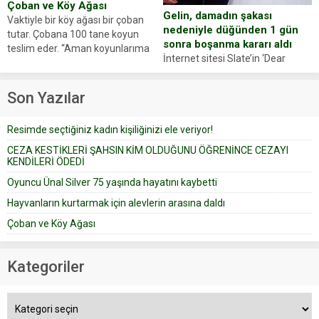
Çoban ve Köy Ağası
Gelin, damadın şakası
Vaktiyle bir köy ağası bir çoban
nedeniyle düğünden 1 gün
tutar. Çobana 100 tane koyun
sonra boşanma kararı aldı
teslim eder. “Aman koyunlarıma
İnternet sitesi Slate’in ‘Dear
iyi bak, parayı düşünme” der
Prudence’ isimli tavsiye köşesine
Çoban koyunları alır gider. Aylar...
geçtiğimiz yıl 13 Ocak’ta yollanan
Son Yazılar
bir yazıya göre, bir gelin, eşi
düğün pastasını suratına
Resimde seçtiğiniz kadın kişiliğinizi ele veriyor!
yapıştırdığı için düğünden...
CEZA KESTİKLERİ ŞAHSIN KİM OLDUĞUNU ÖĞRENİNCE CEZAYI
KENDİLERİ ÖDEDİ
Oyuncu Ünal Silver 75 yaşında hayatını kaybetti
Hayvanların kurtarmak için alevlerin arasına daldı
Çoban ve Köy Ağası
Kategoriler