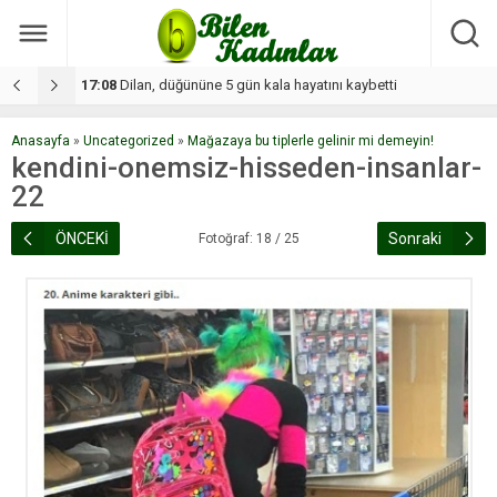
17:08
Dilan, düğününe 5 gün kala hayatını kaybetti
1
Anasayfa
»
Uncategorized
»
Mağazaya bu tiplerle gelinir mi demeyin!
kendini-onemsiz-hisseden-insanlar-
22
ÖNCEKİ
Sonraki
Fotoğraf: 18 / 25