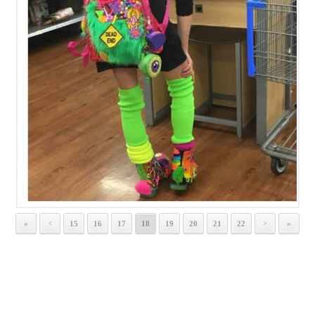
«
15
16
17
18
19
20
21
22
»
<
>