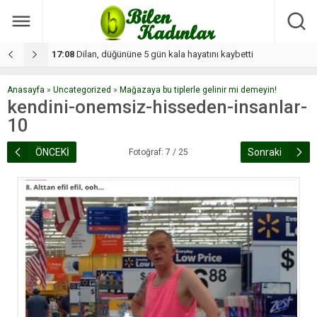
17:08
Dilan, düğününe 5 gün kala hayatını kaybetti
1
Anasayfa
»
Uncategorized
»
Mağazaya bu tiplerle gelinir mi demeyin!
kendini-onemsiz-hisseden-insanlar-
10
ÖNCEKİ
Sonraki
Fotoğraf: 7 / 25