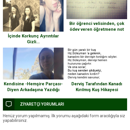
Bir öğrenci velisinden, çok
ödev veren öğretmene not
İçinde Korkunç Ayrıntılar
Gizli…
Kendisine -Hemşire Parçası-
Derviş Tarafından Kanadı
Diyen Arkadaşına Yazdığı
Kırılmış Kuş Hikayesi
Mesajı Binlerce Kişi Beğendi
Ve Paylaştı
ZİYARETÇİ YORUMLARI
Henüz yorum yapılmamış. İlk yorumu aşağıdaki form aracılığıyla siz
yapabilirsiniz.