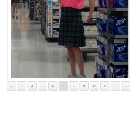
«
4
5
6
7
8
9
10
11
»
<
>