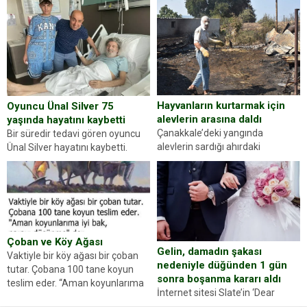
kişilik testiyle çıkıyoruz. Resimde
yapan jandarma ekipleri
gördüğünüz kadın figürlerinden
durdurdukları bir otomobilin
dikkatinizi en...
sürücüsünden ehliyet ve ruhsat
sorup belgelerini istedi. Sürücü
Abdurrahman Ö.nün verdiği
evraklarda eksik olduğunu...
Hayvanların kurtarmak için
Oyuncu Ünal Silver 75
alevlerin arasına daldı
yaşında hayatını kaybetti
Çanakkale’deki yangında
Bir süredir tedavi gören oyuncu
alevlerin sardığı ahırdaki
Ünal Silver hayatını kaybetti.
hayvanlarını kurtarmak isteyen
Haberi, oyuncunun menajerlik
Zeki Demir (66) ölümden döndü.
ajansı duyurdu. Renda Güner,
Yüzünde ve ellerinde yanıklar
sosyal medya hesabında “Usta
oluşan Demir, kâbus dolu anları
Oyuncumuz ve çok değerli
anlattı… Merkeze bağlı...
dostumuz...
Çoban ve Köy Ağası
Gelin, damadın şakası
Vaktiyle bir köy ağası bir çoban
nedeniyle düğünden 1 gün
tutar. Çobana 100 tane koyun
sonra boşanma kararı aldı
teslim eder. “Aman koyunlarıma
İnternet sitesi Slate’in ‘Dear
iyi bak, parayı düşünme” der
Prudence’ isimli tavsiye köşesine