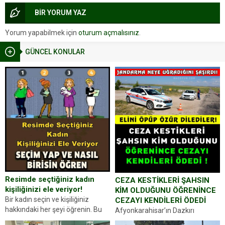
BİR YORUM YAZ
Yorum yapabilmek için
oturum açmalısınız
.
GÜNCEL KONULAR
Resimde seçtiğiniz kadın
CEZA KESTİKLERİ ŞAHSIN
kişiliğinizi ele veriyor!
KİM OLDUĞUNU ÖĞRENİNCE
Bir kadın seçin ve kişiliğiniz
CEZAYI KENDİLERİ ÖDEDİ
hakkındaki her şeyi öğrenin. Bu
Afyonkarahisar’ın Dazkırı
kez karşınıza oldukça farklı bir
ilçesinde trafik uygulaması