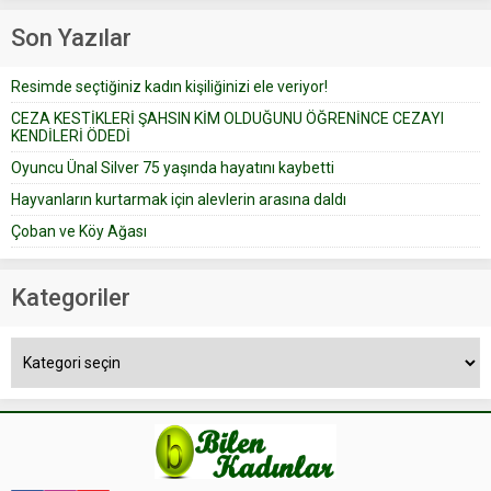
Çoban koyunları alır gider. Aylar...
geçtiğimiz yıl 13 Ocak’ta yollanan
Son Yazılar
bir yazıya göre, bir gelin, eşi
düğün pastasını suratına
Resimde seçtiğiniz kadın kişiliğinizi ele veriyor!
yapıştırdığı için düğünden...
CEZA KESTİKLERİ ŞAHSIN KİM OLDUĞUNU ÖĞRENİNCE CEZAYI
KENDİLERİ ÖDEDİ
Oyuncu Ünal Silver 75 yaşında hayatını kaybetti
Hayvanların kurtarmak için alevlerin arasına daldı
Çoban ve Köy Ağası
Kategoriler