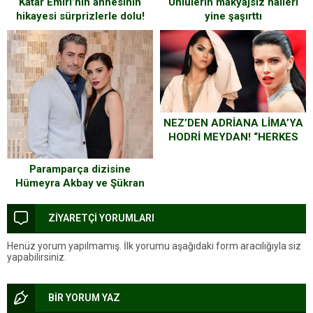
Ünlülerin makyajsız halleri
Katar Emiri’nin annesinin
yine şaşırttı
hikayesi sürprizlerle dolu!
Kaç yaşında olduğuna kimse
inanamıyor…
NEZ’DEN ADRİANA LİMA’YA
HODRİ MEYDAN! “HERKES
BANA BAKAR”
Paramparça dizisine
Hümeyra Akbay ve Şükran
Ovalı dahil oluyor
ZİYARETÇİ YORUMLARI
Henüz yorum yapılmamış. İlk yorumu aşağıdaki form aracılığıyla siz
yapabilirsiniz.
BİR YORUM YAZ