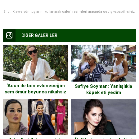
Bilgi: Klavye yön tuşlarını kullanarak galeri resimleri arasında geçiş yapabilirsiniz.
DİĞER GALERİLER
‘Acun ile ben evleneceğim
Safiye Soyman: Yanlışlıkla
sem ömür boyunca nikahsız
köpek eti yedim
çocuğuna bakıcılık
yapacaksın ’ deyince Şeyma
çılgına döndü ve bakın ne
dedi