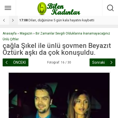
17:08
Dilan, düğününe 5 gün kala hayatını kaybetti
1
Anasayfa
»
Magazin
»
Bir Zamanlar Sevgili Olduklarına İnanamayacağınız
Ünlü Çiftler
çağla Şıkel ile ünlü şovmen Beyazıt
Öztürk aşkı da çok konuşuldu.
ÖNCEKİ
Sonraki
Fotoğraf: 16 / 30