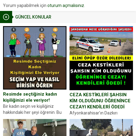
Yorum yapabilmek için
oturum açmalısınız
.
GÜNCEL KONULAR
Resimde seçtiğiniz kadın
CEZA KESTİKLERİ ŞAHSIN
kişiliğinizi ele veriyor!
KİM OLDUĞUNU ÖĞRENİNCE
Bir kadın seçin ve kişiliğiniz
CEZAYI KENDİLERİ ÖDEDİ
hakkındaki her şeyi öğrenin. Bu
Afyonkarahisar’ın Dazkırı
kez karşınıza oldukça farklı bir
ilçesinde trafik uygulaması
kişilik testiyle çıkıyoruz. Resimde
yapan jandarma ekipleri
gördüğünüz kadın figürlerinden
durdurdukları bir otomobilin