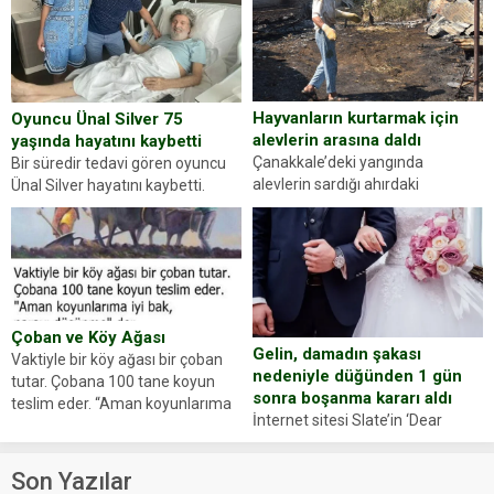
dikkatinizi en...
sürücüsünden ehliyet ve ruhsat
sorup belgelerini istedi. Sürücü
Abdurrahman Ö.nün verdiği
evraklarda eksik olduğunu...
Hayvanların kurtarmak için
Oyuncu Ünal Silver 75
alevlerin arasına daldı
yaşında hayatını kaybetti
Çanakkale’deki yangında
Bir süredir tedavi gören oyuncu
alevlerin sardığı ahırdaki
Ünal Silver hayatını kaybetti.
hayvanlarını kurtarmak isteyen
Haberi, oyuncunun menajerlik
Zeki Demir (66) ölümden döndü.
ajansı duyurdu. Renda Güner,
Yüzünde ve ellerinde yanıklar
sosyal medya hesabında “Usta
oluşan Demir, kâbus dolu anları
Oyuncumuz ve çok değerli
anlattı… Merkeze bağlı...
dostumuz...
Çoban ve Köy Ağası
Gelin, damadın şakası
Vaktiyle bir köy ağası bir çoban
nedeniyle düğünden 1 gün
tutar. Çobana 100 tane koyun
sonra boşanma kararı aldı
teslim eder. “Aman koyunlarıma
İnternet sitesi Slate’in ‘Dear
iyi bak, parayı düşünme” der
Prudence’ isimli tavsiye köşesine
Çoban koyunları alır gider. Aylar...
geçtiğimiz yıl 13 Ocak’ta yollanan
Son Yazılar
bir yazıya göre, bir gelin, eşi