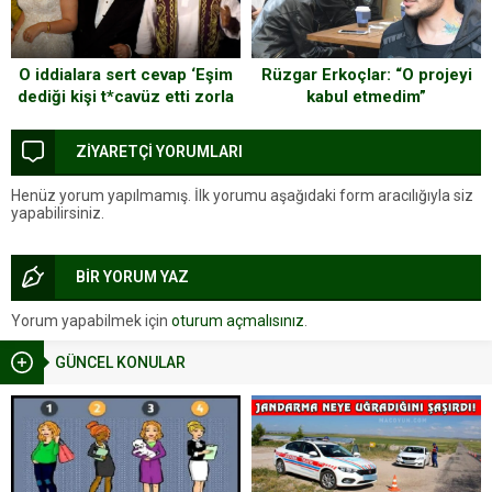
O iddialara sert cevap ‘Eşim
Rüzgar Erkoçlar: “O projeyi
dediği kişi t*cavüz etti zorla
kabul etmedim”
kaçtı’
ZİYARETÇİ YORUMLARI
Henüz yorum yapılmamış. İlk yorumu aşağıdaki form aracılığıyla siz
yapabilirsiniz.
BİR YORUM YAZ
Yorum yapabilmek için
oturum açmalısınız
.
GÜNCEL KONULAR