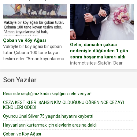
hayvanlarını kurtarmak isteyen
Haberi, oyuncunun menajerlik
Zeki Demir (66) ölümden döndü.
ajansı duyurdu. Renda Güner,
Yüzünde ve ellerinde yanıklar
sosyal medya hesabında “Usta
oluşan Demir, kâbus dolu anları
Oyuncumuz ve çok değerli
anlattı… Merkeze bağlı...
dostumuz...
Çoban ve Köy Ağası
Gelin, damadın şakası
Vaktiyle bir köy ağası bir çoban
nedeniyle düğünden 1 gün
tutar. Çobana 100 tane koyun
sonra boşanma kararı aldı
teslim eder. “Aman koyunlarıma
İnternet sitesi Slate’in ‘Dear
iyi bak, parayı düşünme” der
Prudence’ isimli tavsiye köşesine
Çoban koyunları alır gider. Aylar...
geçtiğimiz yıl 13 Ocak’ta yollanan
Son Yazılar
bir yazıya göre, bir gelin, eşi
düğün pastasını suratına
Resimde seçtiğiniz kadın kişiliğinizi ele veriyor!
yapıştırdığı için düğünden...
CEZA KESTİKLERİ ŞAHSIN KİM OLDUĞUNU ÖĞRENİNCE CEZAYI
KENDİLERİ ÖDEDİ
Oyuncu Ünal Silver 75 yaşında hayatını kaybetti
Hayvanların kurtarmak için alevlerin arasına daldı
Çoban ve Köy Ağası