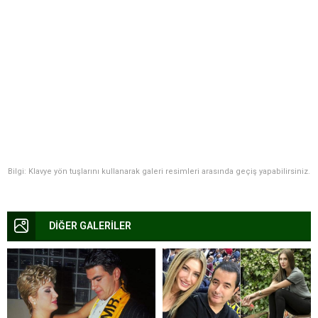
Bilgi: Klavye yön tuşlarını kullanarak galeri resimleri arasında geçiş yapabilirsiniz.
DİĞER GALERİLER