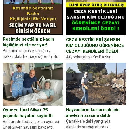
Resimde seçtiğiniz kadın
CEZA KESTİKLERİ ŞAHSIN
kişiliğinizi ele veriyor!
KİM OLDUĞUNU ÖĞRENİNCE
Bir kadın seçin ve kişiliğiniz
CEZAYI KENDİLERİ ÖDEDİ
hakkındaki her şeyi öğrenin. Bu
Afyonkarahisar’ın Dazkırı
kez karşınıza oldukça farklı bir
ilçesinde trafik uygulaması
kişilik testiyle çıkıyoruz. Resimde
yapan jandarma ekipleri
gördüğünüz kadın figürlerinden
durdurdukları bir otomobilin
dikkatinizi en...
sürücüsünden ehliyet ve ruhsat
sorup belgelerini istedi. Sürücü
Abdurrahman Ö.nün verdiği
evraklarda eksik olduğunu...
Hayvanların kurtarmak için
Oyuncu Ünal Silver 75
alevlerin arasına daldı
yaşında hayatını kaybetti
Çanakkale’deki yangında
Bir süredir tedavi gören oyuncu
alevlerin sardığı ahırdaki
Ünal Silver hayatını kaybetti.