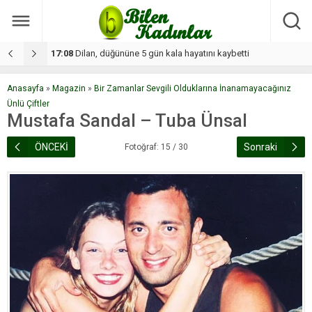
17:08
Dilan, düğününe 5 gün kala hayatını kaybetti
1
Anasayfa
»
Magazin
»
Bir Zamanlar Sevgili Olduklarına İnanamayacağınız
Ünlü Çiftler
Mustafa Sandal – Tuba Ünsal
ÖNCEKİ
Sonraki
Fotoğraf: 15 / 30