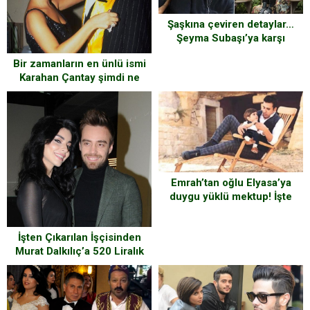
Şaşkına çeviren detaylar…
Şeyma Subaşı’ya karşı
‘işbirliği’ yapmışlar…
Bir zamanların en ünlü ismi
Karahan Çantay şimdi ne
yapıyor?
Emrah’tan oğlu Elyasa’ya
duygu yüklü mektup! İşte
kendi sesinden o mektup
İşten Çıkarılan İşçisinden
Murat Dalkılıç’a 520 Liralık
Dava!