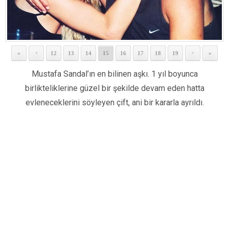
«
12
13
14
15
16
17
18
19
»
<
>
Mustafa Sandal’ın en bilinen aşkı. 1 yıl boyunca
birlikteliklerine güzel bir şekilde devam eden hatta
evleneceklerini söyleyen çift, ani bir kararla ayrıldı.