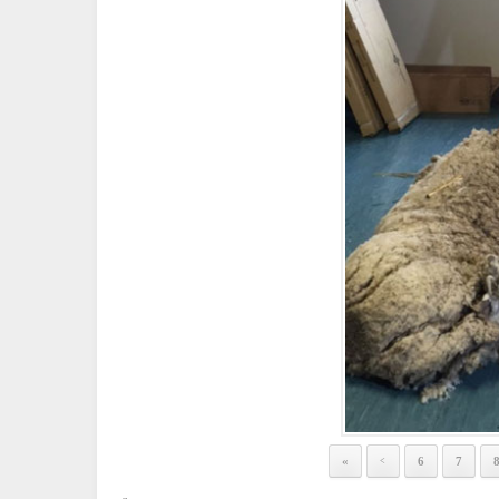
«
6
7
<