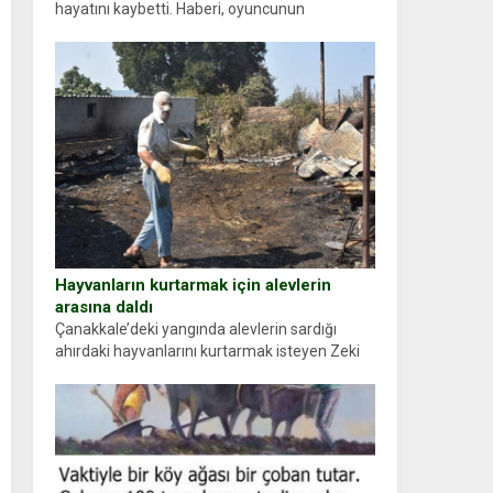
hayatını kaybetti. Haberi, oyuncunun
menajerlik ajansı duyurdu. Renda Güner,
sosyal medya hesabında “Usta Oyuncumuz ve
çok değerli dostumuz...
Hayvanların kurtarmak için alevlerin
arasına daldı
Çanakkale’deki yangında alevlerin sardığı
ahırdaki hayvanlarını kurtarmak isteyen Zeki
Demir (66) ölümden döndü. Yüzünde ve
ellerinde yanıklar oluşan Demir, kâbus dolu
anları anlattı… Merkeze bağlı...