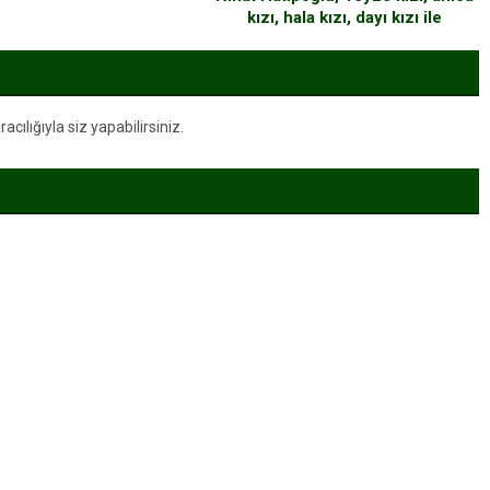
kızı, hala kızı, dayı kızı ile
evlenilebilir mi sorusunu cevapladı
ılığıyla siz yapabilirsiniz.