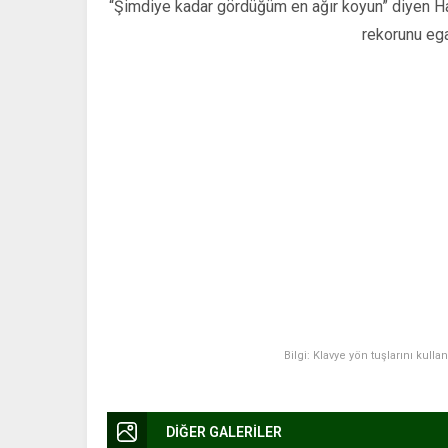
“Şimdiye kadar gördüğüm en ağır koyun” diyen Ha
rekorunu ega
Bilgi: Klavye yön tuşlarını kulla
DİĞER GALERİLER