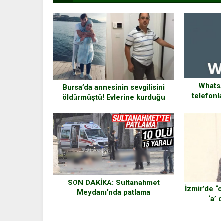
Whats
Bursa’da annesinin sevgilisini
telefonl
öldürmüştü! Evlerine kurduğu
kamera ile takip etmiş
SON DAKİKA: Sultanahmet
İzmir’de 
Meydanı’nda patlama
‘a’
başlat
öğ