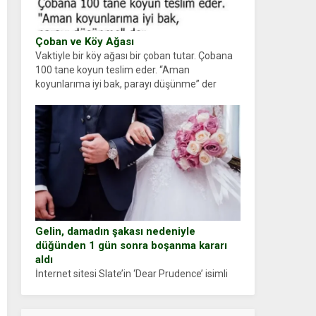
Çoban ve Köy Ağası
Vaktiyle bir köy ağası bir çoban tutar. Çobana
100 tane koyun teslim eder. “Aman
koyunlarıma iyi bak, parayı düşünme” der
Çoban koyunları alır gider. Aylar...
Gelin, damadın şakası nedeniyle
düğünden 1 gün sonra boşanma kararı
aldı
İnternet sitesi Slate’in ‘Dear Prudence’ isimli
tavsiye köşesine geçtiğimiz yıl 13 Ocak’ta
yollanan bir yazıya göre, bir gelin, eşi düğün
pastasını suratına yapıştırdığı için düğünden...