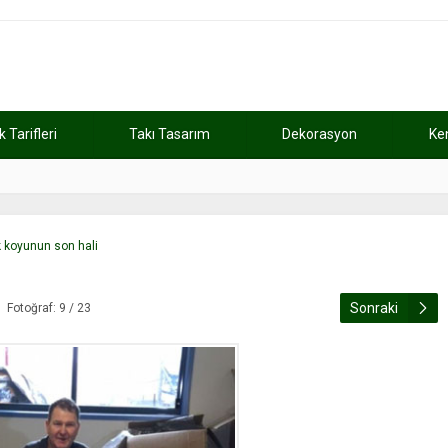
Tarifleri
Takı Tasarım
Dekorasyon
Ke
atını kaybetti
11:37
Günde 2 saat ça
ak koyunun son hali
Sonraki
Fotoğraf: 9 / 23