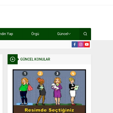
ndin Yap
Örgü
Güncel
lışıyorlar 15 bin tl kazanıyorlar
19:2
GÜNCEL KONULAR