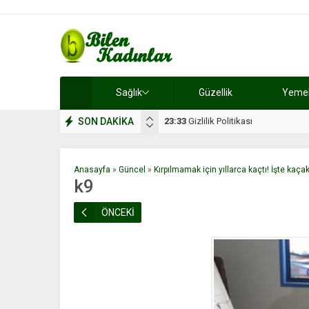
Sağlık
Güzellik
Yemek 
SON DAKİKA
17:08
Dilan, düğününe 5 gün kala hay
Anasayfa
»
Güncel
»
Kırpılmamak için yıllarca kaçtı! İşte kaç
k9
ÖNCEKİ