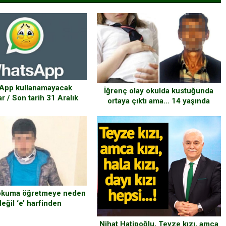
App kullanamayacak
İğrenç olay okulda kustuğunda
ar / Son tarih 31 Aralık
ortaya çıktı ama… 14 yaşında
zihinsel engelli çocuk anne
olacak! Bu olay sonucu da ailenin
engelli maaşı kesildi
“okuma öğretmeye neden
 değil ‘e’ harfinden
ıyorsunuz” diyen veli
retmeni bıçakladı
Nihat Hatipoğlu, Teyze kızı, amca