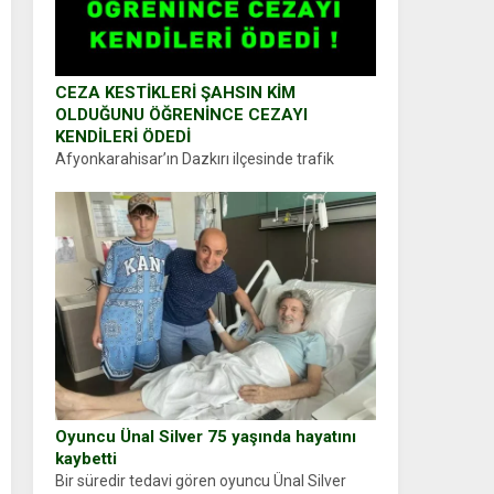
CEZA KESTİKLERİ ŞAHSIN KİM
OLDUĞUNU ÖĞRENİNCE CEZAYI
KENDİLERİ ÖDEDİ
Afyonkarahisar’ın Dazkırı ilçesinde trafik
uygulaması yapan jandarma ekipleri
durdurdukları bir otomobilin sürücüsünden
ehliyet ve ruhsat sorup belgelerini istedi.
Sürücü Abdurrahman Ö.nün verdiği evraklarda
eksik olduğunu...
Oyuncu Ünal Silver 75 yaşında hayatını
kaybetti
Bir süredir tedavi gören oyuncu Ünal Silver