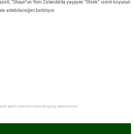
zell, “Shaun”un Yeni Zelanda’da yaşayan “Shrek” isimli koyunun
le edebileceğini belirtiyor.
narak galeri resimleri arasında geçiş yapabilirsiniz.