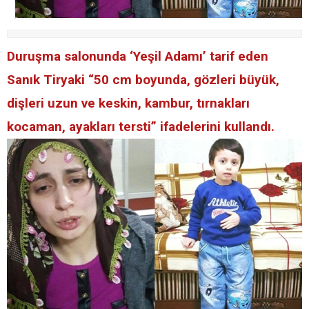
Duruşma salonunda ‘Yeşil Adamı’ tarif eden
Sanık Tiryaki “50 cm boyunda, gözleri büyük,
dişleri uzun ve keskin, kambur, tırnakları
kocaman, ayakları tersti” ifadelerini kullandı.