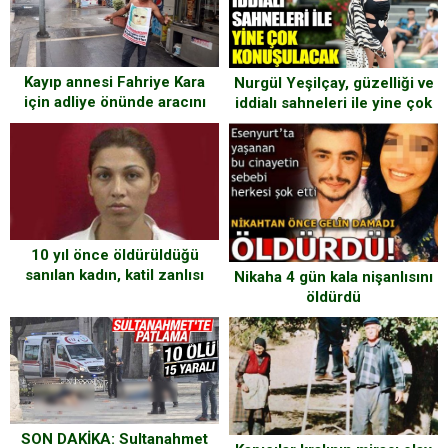
Kayıp annesi Fahriye Kara
Nurgül Yeşilçay, güzelliği ve
için adliye önünde aracını
iddialı sahneleri ile yine çok
ateşe verdi
konuşulacak…
10 yıl önce öldürüldüğü
sanılan kadın, katil zanlısı
Nikaha 4 gün kala nişanlısını
ağabeylerinin duruşmasında
öldürdü
ortaya çıktı
SON DAKİKA: Sultanahmet