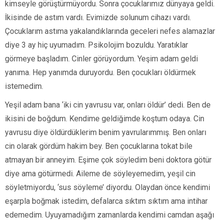
kimseyle görüştürmüyordu. Sonra çocuklarımız dünyaya geldi.
İkisinde de astım vardı. Evimizde solunum cihazı vardı.
Çocuklarım astıma yakalandıklarında geceleri nefes alamazlar
diye 3 ay hiç uyumadım. Psikolojim bozuldu. Yaratıklar
görmeye başladım. Cinler görüyordum. Yeşim adam geldi
yanıma. Hep yanımda duruyordu. Ben çocukları öldürmek
istemedim.
Yeşil adam bana ‘iki cin yavrusu var, onları öldür’ dedi. Ben de
ikisini de boğdum. Kendime geldiğimde koştum odaya. Cin
yavrusu diye öldürdüklerim benim yavrularımmış. Ben onları
cin olarak gördüm hakim bey. Ben çocuklarına tokat bile
atmayan bir anneyim. Eşime çok söyledim beni doktora götür
diye ama götürmedi. Aileme de söyleyemedim, yeşil cin
söyletmiyordu, ‘sus söyleme’ diyordu. Olaydan önce kendimi
eşarpla boğmak istedim, defalarca sıktım sıktım ama intihar
edemedim. Uyuyamadığım zamanlarda kendimi camdan aşağı