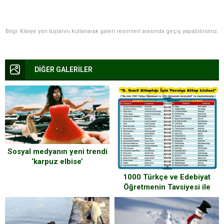
Bilgi: Klavye yön tuşlarını kullanarak galeri resimleri arasında geçiş yapabilirsiniz.
DİĞER GALERİLER
Sosyal medyanın yeni trendi
‘karpuz elbise’
1000 Türkçe ve Edebiyat
Öğretmenin Tavsiyesi ile
Oluşturulan Mutlaka
Okunması Gereken Kitaplar
Listesi (5. Sınıf, 6. Sınıf, 7.