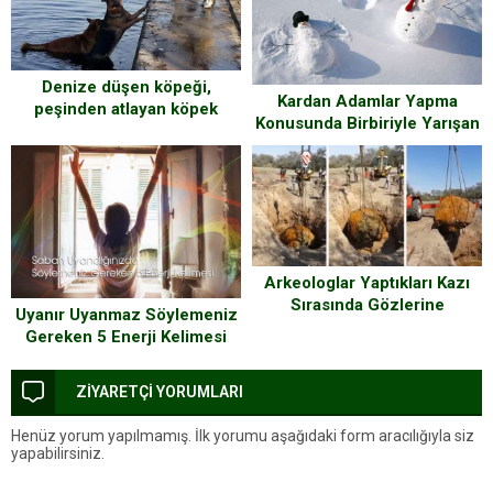
Sınıf, 8. Sınıf İçin Ayrı Ayrı)
Denize düşen köpeği,
Kardan Adamlar Yapma
peşinden atlayan köpek
Konusunda Birbiriyle Yarışan
kurtardı!
19 Yaratıcı İnsan
Arkeologlar Yaptıkları Kazı
Sırasında Gözlerine
Uyanır Uyanmaz Söylemeniz
İnanamadıkları Bir Keşif
Gereken 5 Enerji Kelimesi
Yaptılar
ZİYARETÇİ YORUMLARI
Henüz yorum yapılmamış. İlk yorumu aşağıdaki form aracılığıyla siz
yapabilirsiniz.