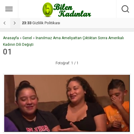
17:08
Dilan, düğününe 5 gün kala hayatını kaybetti
1
Anasayfa
»
Genel
»
İnanılmaz Ama Ameliyattan Çıktıktan Sonra Amerikalı
Kadının Dili Değişti
01
Fotoğraf: 1 / 1