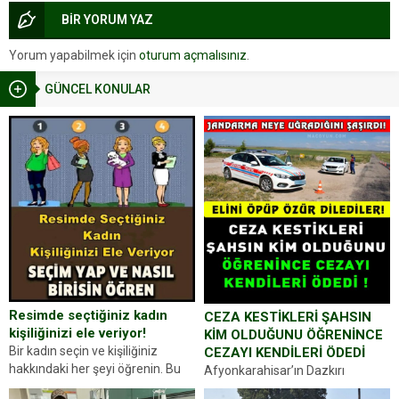
BİR YORUM YAZ
Yorum yapabilmek için
oturum açmalısınız
.
GÜNCEL KONULAR
Resimde seçtiğiniz kadın
CEZA KESTİKLERİ ŞAHSIN
kişiliğinizi ele veriyor!
KİM OLDUĞUNU ÖĞRENİNCE
Bir kadın seçin ve kişiliğiniz
CEZAYI KENDİLERİ ÖDEDİ
hakkındaki her şeyi öğrenin. Bu
Afyonkarahisar’ın Dazkırı
kez karşınıza oldukça farklı bir
ilçesinde trafik uygulaması