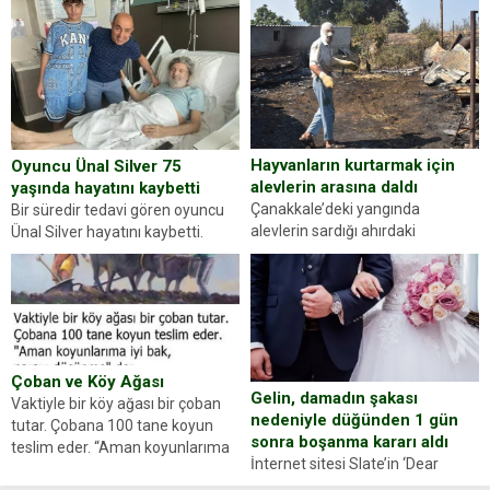
kişilik testiyle çıkıyoruz. Resimde
yapan jandarma ekipleri
gördüğünüz kadın figürlerinden
durdurdukları bir otomobilin
dikkatinizi en...
sürücüsünden ehliyet ve ruhsat
sorup belgelerini istedi. Sürücü
Abdurrahman Ö.nün verdiği
evraklarda eksik olduğunu...
Hayvanların kurtarmak için
Oyuncu Ünal Silver 75
alevlerin arasına daldı
yaşında hayatını kaybetti
Çanakkale’deki yangında
Bir süredir tedavi gören oyuncu
alevlerin sardığı ahırdaki
Ünal Silver hayatını kaybetti.
hayvanlarını kurtarmak isteyen
Haberi, oyuncunun menajerlik
Zeki Demir (66) ölümden döndü.
ajansı duyurdu. Renda Güner,
Yüzünde ve ellerinde yanıklar
sosyal medya hesabında “Usta
oluşan Demir, kâbus dolu anları
Oyuncumuz ve çok değerli
anlattı… Merkeze bağlı...
dostumuz...
Çoban ve Köy Ağası
Gelin, damadın şakası
Vaktiyle bir köy ağası bir çoban
nedeniyle düğünden 1 gün
tutar. Çobana 100 tane koyun
sonra boşanma kararı aldı
teslim eder. “Aman koyunlarıma
İnternet sitesi Slate’in ‘Dear
iyi bak, parayı düşünme” der
Prudence’ isimli tavsiye köşesine