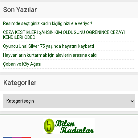
Çoban koyunları alır gider. Aylar...
geçtiğimiz yıl 13 Ocak’ta yollanan
Son Yazılar
bir yazıya göre, bir gelin, eşi
düğün pastasını suratına
Resimde seçtiğiniz kadın kişiliğinizi ele veriyor!
yapıştırdığı için düğünden...
CEZA KESTİKLERİ ŞAHSIN KİM OLDUĞUNU ÖĞRENİNCE CEZAYI
KENDİLERİ ÖDEDİ
Oyuncu Ünal Silver 75 yaşında hayatını kaybetti
Hayvanların kurtarmak için alevlerin arasına daldı
Çoban ve Köy Ağası
Kategoriler