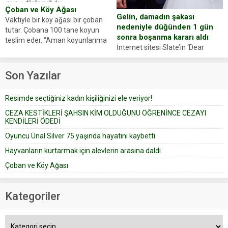
Çoban ve Köy Ağası
Gelin, damadın şakası
Vaktiyle bir köy ağası bir çoban
nedeniyle düğünden 1 gün
tutar. Çobana 100 tane koyun
sonra boşanma kararı aldı
teslim eder. “Aman koyunlarıma
İnternet sitesi Slate’in ‘Dear
iyi bak, parayı düşünme” der
Prudence’ isimli tavsiye köşesine
Çoban koyunları alır gider. Aylar...
geçtiğimiz yıl 13 Ocak’ta yollanan
Son Yazılar
bir yazıya göre, bir gelin, eşi
düğün pastasını suratına
Resimde seçtiğiniz kadın kişiliğinizi ele veriyor!
yapıştırdığı için düğünden...
CEZA KESTİKLERİ ŞAHSIN KİM OLDUĞUNU ÖĞRENİNCE CEZAYI
KENDİLERİ ÖDEDİ
Oyuncu Ünal Silver 75 yaşında hayatını kaybetti
Hayvanların kurtarmak için alevlerin arasına daldı
Çoban ve Köy Ağası
Kategoriler