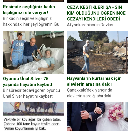
Resimde seçtiğiniz kadın
CEZA KESTİKLERİ ŞAHSIN
kişiliğinizi ele veriyor!
KİM OLDUĞUNU ÖĞRENİNCE
Bir kadın seçin ve kişiliğiniz
CEZAYI KENDİLERİ ÖDEDİ
hakkındaki her şeyi öğrenin. Bu
Afyonkarahisar’ın Dazkırı
kez karşınıza oldukça farklı bir
ilçesinde trafik uygulaması
kişilik testiyle çıkıyoruz. Resimde
yapan jandarma ekipleri
gördüğünüz kadın figürlerinden
durdurdukları bir otomobilin
dikkatinizi en...
sürücüsünden ehliyet ve ruhsat
sorup belgelerini istedi. Sürücü
Abdurrahman Ö.nün verdiği
evraklarda eksik olduğunu...
Hayvanların kurtarmak için
Oyuncu Ünal Silver 75
alevlerin arasına daldı
yaşında hayatını kaybetti
Çanakkale’deki yangında
Bir süredir tedavi gören oyuncu
alevlerin sardığı ahırdaki
Ünal Silver hayatını kaybetti.
hayvanlarını kurtarmak isteyen
Haberi, oyuncunun menajerlik
Zeki Demir (66) ölümden döndü.
ajansı duyurdu. Renda Güner,
Yüzünde ve ellerinde yanıklar
sosyal medya hesabında “Usta
oluşan Demir, kâbus dolu anları
Oyuncumuz ve çok değerli
anlattı… Merkeze bağlı...
dostumuz...