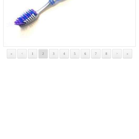
«
1
2
3
4
5
6
7
8
»
<
>