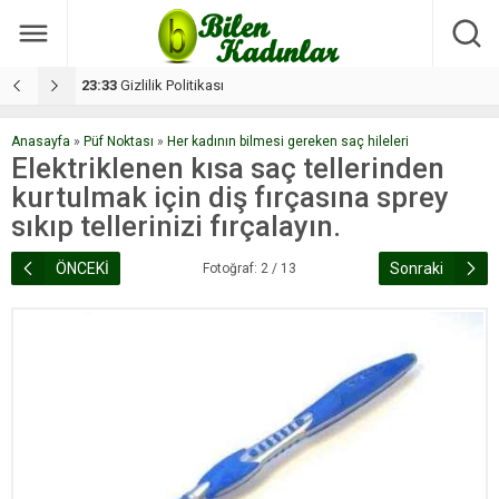
17:08
Dilan, düğününe 5 gün kala hayatını kaybetti
1
Anasayfa
»
Püf Noktası
»
Her kadının bilmesi gereken saç hileleri
Elektriklenen kısa saç tellerinden
kurtulmak için diş fırçasına sprey
sıkıp tellerinizi fırçalayın.
ÖNCEKİ
Sonraki
Fotoğraf: 2 / 13