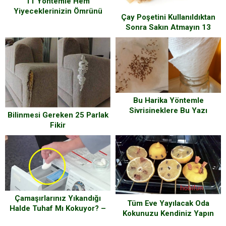
11 Yöntemle Hem
Yiyeceklerinizin Ömrünü
Çay Poşetini Kullanıldıktan
Uzatın Hem De Daha Az Para
Sonra Sakın Atmayın 13
Harcayın
Farklı Alanda Harika
Çözümlerde Kullanabilirsiniz
Bu Harika Yöntemle
Sivrisineklere Bu Yazı
Bilinmesi Gereken 25 Parlak
Kabusa Çevireceksiniz
Fikir
Çamaşırlarınız Yıkandığı
Tüm Eve Yayılacak Oda
Halde Tuhaf Mı Kokuyor? –
Kokunuzu Kendiniz Yapın
Hemen Bunu Deneyin