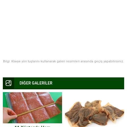
Bilgi: Klavye yön tuşlarını kullanarak galeri resimleri arasında geçiş yapabilirsiniz.
DİĞER GALERİLER