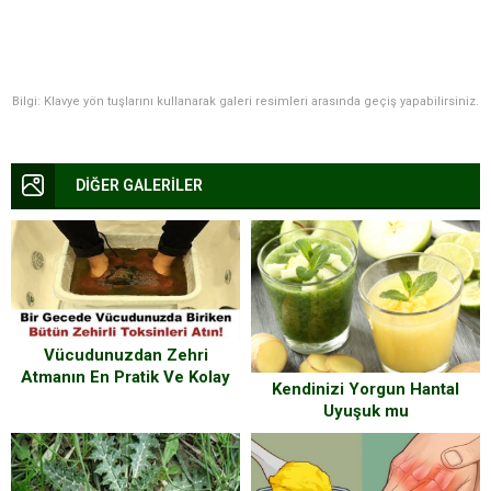
Bilgi: Klavye yön tuşlarını kullanarak galeri resimleri arasında geçiş yapabilirsiniz.
DİĞER GALERİLER
Vücudunuzdan Zehri
Atmanın En Pratik Ve Kolay
Kendinizi Yorgun Hantal
Yolu… Bir Gecede
Uyuşuk mu
Vücudunuzdan Bütün Zehri
Hissediyorsunuz?
Atın!
Vücudunuzu Yeniden
Doğmuş Gibi Yapabilirsiniz