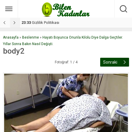
17:08
Dilan, düğününe 5 gün kala hayatını kaybetti
1
Anasayfa
»
Beslenme
»
Hayatı Boyunca Onunla Kilolu Diye Dalga Geçtiler.
Yıllar Sonra Bakın Nasıl Değişti.
body2
Sonraki
Fotoğraf: 1 / 4