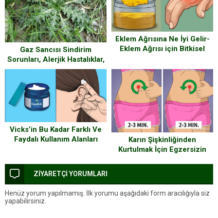
İşte O öneriler
Eklem Ağrısına Ne İyi Gelir-
Eklem Ağrısı için Bitkisel
Gaz Sancısı Sindirim
Çözüm
Sorunları, Alerjik Hastalıklar,
Mide ve Bağırsak Hastalıkları,
Romatizmal Hastalıklar için
Şevketi Bostan Bitkisi Tam
Anlamıyla Bir Mucize
Vicks’in Bu Kadar Farklı Ve
Faydalı Kullanım Alanları
Karın Şişkinliğinden
Olduğunu Biliyor muydunuz?
Kurtulmak İçin Egzersizin
Yanı Sıra Uygulanması
Gereken 12 Yöntem
ZİYARETÇİ YORUMLARI
Henüz yorum yapılmamış. İlk yorumu aşağıdaki form aracılığıyla siz
yapabilirsiniz.