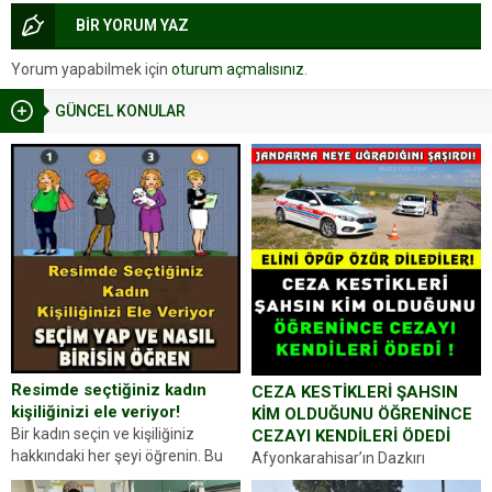
BİR YORUM YAZ
Yorum yapabilmek için
oturum açmalısınız
.
GÜNCEL KONULAR
Resimde seçtiğiniz kadın
CEZA KESTİKLERİ ŞAHSIN
kişiliğinizi ele veriyor!
KİM OLDUĞUNU ÖĞRENİNCE
Bir kadın seçin ve kişiliğiniz
CEZAYI KENDİLERİ ÖDEDİ
hakkındaki her şeyi öğrenin. Bu
Afyonkarahisar’ın Dazkırı
kez karşınıza oldukça farklı bir
ilçesinde trafik uygulaması