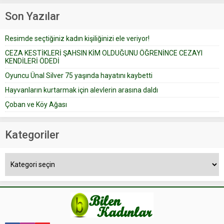
Çoban koyunları alır gider. Aylar...
geçtiğimiz yıl 13 Ocak’ta yollanan
Son Yazılar
bir yazıya göre, bir gelin, eşi
düğün pastasını suratına
Resimde seçtiğiniz kadın kişiliğinizi ele veriyor!
yapıştırdığı için düğünden...
CEZA KESTİKLERİ ŞAHSIN KİM OLDUĞUNU ÖĞRENİNCE CEZAYI
KENDİLERİ ÖDEDİ
Oyuncu Ünal Silver 75 yaşında hayatını kaybetti
Hayvanların kurtarmak için alevlerin arasına daldı
Çoban ve Köy Ağası
Kategoriler