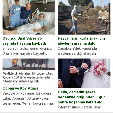
kişilik testiyle çıkıyoruz. Resimde
yapan jandarma ekipleri
gördüğünüz kadın figürlerinden
durdurdukları bir otomobilin
dikkatinizi en...
sürücüsünden ehliyet ve ruhsat
sorup belgelerini istedi. Sürücü
Abdurrahman Ö.nün verdiği
evraklarda eksik olduğunu...
Hayvanların kurtarmak için
Oyuncu Ünal Silver 75
alevlerin arasına daldı
yaşında hayatını kaybetti
Çanakkale’deki yangında
Bir süredir tedavi gören oyuncu
alevlerin sardığı ahırdaki
Ünal Silver hayatını kaybetti.
hayvanlarını kurtarmak isteyen
Haberi, oyuncunun menajerlik
Zeki Demir (66) ölümden döndü.
ajansı duyurdu. Renda Güner,
Yüzünde ve ellerinde yanıklar
sosyal medya hesabında “Usta
oluşan Demir, kâbus dolu anları
Oyuncumuz ve çok değerli
anlattı… Merkeze bağlı...
dostumuz...
Çoban ve Köy Ağası
Gelin, damadın şakası
Vaktiyle bir köy ağası bir çoban
nedeniyle düğünden 1 gün
tutar. Çobana 100 tane koyun
sonra boşanma kararı aldı
teslim eder. “Aman koyunlarıma
İnternet sitesi Slate’in ‘Dear
iyi bak, parayı düşünme” der
Prudence’ isimli tavsiye köşesine