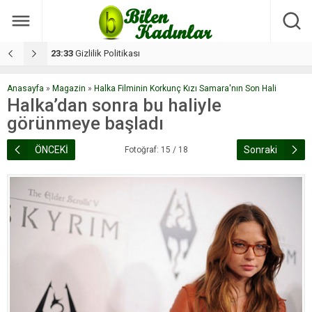
17:08
Dilan, düğününe 5 gün kala hayatını kaybetti
1
Anasayfa
»
Magazin
»
Halka Filminin Korkunç Kızı Samara'nın Son Hali
Halka’dan sonra bu haliyle
görünmeye başladı
ÖNCEKİ
Sonraki
Fotoğraf: 15 / 18