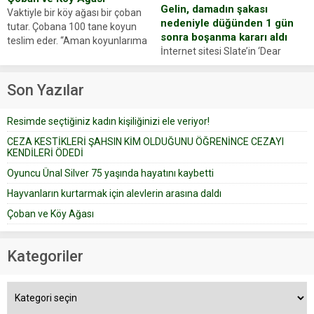
Gelin, damadın şakası
Vaktiyle bir köy ağası bir çoban
nedeniyle düğünden 1 gün
tutar. Çobana 100 tane koyun
sonra boşanma kararı aldı
teslim eder. “Aman koyunlarıma
İnternet sitesi Slate’in ‘Dear
iyi bak, parayı düşünme” der
Prudence’ isimli tavsiye köşesine
Çoban koyunları alır gider. Aylar...
geçtiğimiz yıl 13 Ocak’ta yollanan
Son Yazılar
bir yazıya göre, bir gelin, eşi
düğün pastasını suratına
Resimde seçtiğiniz kadın kişiliğinizi ele veriyor!
yapıştırdığı için düğünden...
CEZA KESTİKLERİ ŞAHSIN KİM OLDUĞUNU ÖĞRENİNCE CEZAYI
KENDİLERİ ÖDEDİ
Oyuncu Ünal Silver 75 yaşında hayatını kaybetti
Hayvanların kurtarmak için alevlerin arasına daldı
Çoban ve Köy Ağası
Kategoriler