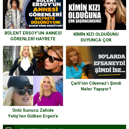
BÜLENT ERSOY’UN ANNESİ
KİMİN KIZI OLDUĞUNU
GÖRENLERİ HAYRETE
DUYUNCA ÇOK
DÜŞÜRÜYOR! BAKIN KİME
ŞAŞIRACAKSINIZ!
BENZİYOR? ÇOK
ŞAŞIRACAKSINIZ…
Çarli’nin Cilvenaz’ı Şimdi
Neler Yapıyor?
Ünlü Sunucu Zahide
Yetiş’ten Gülben Ergen’e
Şoke Eden Sözler