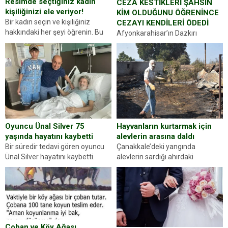
Resimde seçtiğiniz kadın
CEZA KESTİKLERİ ŞAHSIN
kişiliğinizi ele veriyor!
KİM OLDUĞUNU ÖĞRENİNCE
Bir kadın seçin ve kişiliğiniz
CEZAYI KENDİLERİ ÖDEDİ
hakkındaki her şeyi öğrenin. Bu
Afyonkarahisar’ın Dazkırı
kez karşınıza oldukça farklı bir
ilçesinde trafik uygulaması
kişilik testiyle çıkıyoruz. Resimde
yapan jandarma ekipleri
gördüğünüz kadın figürlerinden
durdurdukları bir otomobilin
dikkatinizi en...
sürücüsünden ehliyet ve ruhsat
sorup belgelerini istedi. Sürücü
Abdurrahman Ö.nün verdiği
evraklarda eksik olduğunu...
Hayvanların kurtarmak için
Oyuncu Ünal Silver 75
alevlerin arasına daldı
yaşında hayatını kaybetti
Çanakkale’deki yangında
Bir süredir tedavi gören oyuncu
alevlerin sardığı ahırdaki
Ünal Silver hayatını kaybetti.
hayvanlarını kurtarmak isteyen
Haberi, oyuncunun menajerlik
Zeki Demir (66) ölümden döndü.
ajansı duyurdu. Renda Güner,
Yüzünde ve ellerinde yanıklar
sosyal medya hesabında “Usta
oluşan Demir, kâbus dolu anları
Oyuncumuz ve çok değerli
anlattı… Merkeze bağlı...
dostumuz...
Çoban ve Köy Ağası