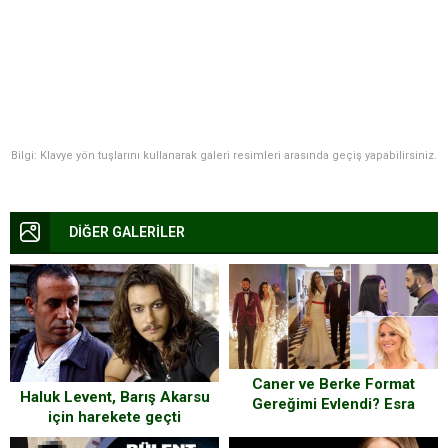
Bilgi: Klavye yön tuşlarını kullanarak galeri resimleri arasında geçiş yapabilirsiniz.
DİĞER GALERİLER
Caner ve Berke Format
Haluk Levent, Barış Akarsu
Gereğimi Evlendi? Esra
için harekete geçti
Erol’dan Yanıt Geldi!