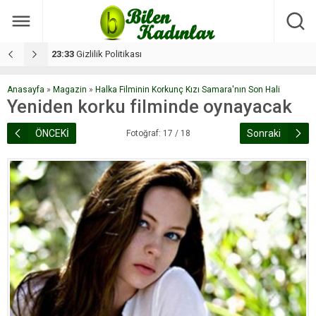
17:08
Dilan, düğününe 5 gün kala hayatını kaybetti
1
Anasayfa
»
Magazin
»
Halka Filminin Korkunç Kızı Samara'nın Son Hali
Yeniden korku filminde oynayacak
ÖNCEKİ
Sonraki
Fotoğraf: 17 / 18