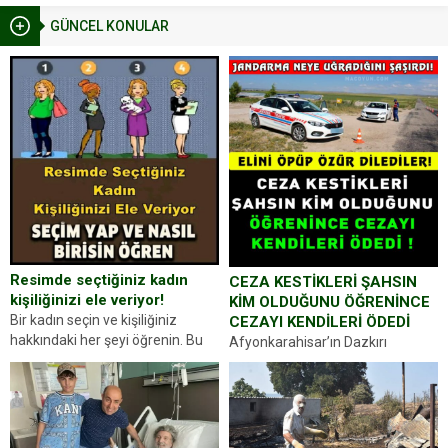
GÜNCEL KONULAR
Resimde seçtiğiniz kadın
CEZA KESTİKLERİ ŞAHSIN
kişiliğinizi ele veriyor!
KİM OLDUĞUNU ÖĞRENİNCE
Bir kadın seçin ve kişiliğiniz
CEZAYI KENDİLERİ ÖDEDİ
hakkındaki her şeyi öğrenin. Bu
Afyonkarahisar’ın Dazkırı
kez karşınıza oldukça farklı bir
ilçesinde trafik uygulaması
kişilik testiyle çıkıyoruz. Resimde
yapan jandarma ekipleri
gördüğünüz kadın figürlerinden
durdurdukları bir otomobilin
dikkatinizi en...
sürücüsünden ehliyet ve ruhsat
sorup belgelerini istedi. Sürücü