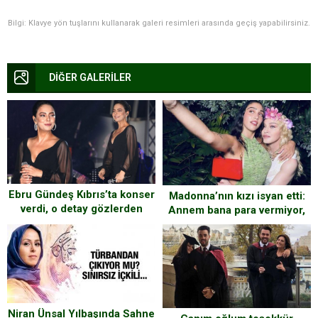
Bilgi: Klavye yön tuşlarını kullanarak galeri resimleri arasında geçiş yapabilirsiniz.
DİĞER GALERİLER
Ebru Gündeş Kıbrıs’ta konser
Madonna’nın kızı isyan etti:
verdi, o detay gözlerden
Annem bana para vermiyor,
kaçmadı!
ev ve okul masraflarımı
kendim karşıladım
Niran Ünsal Yılbaşında Sahne