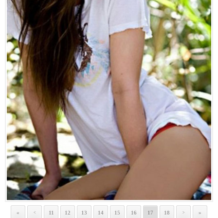
«
11
12
13
14
15
16
17
18
»
<
>