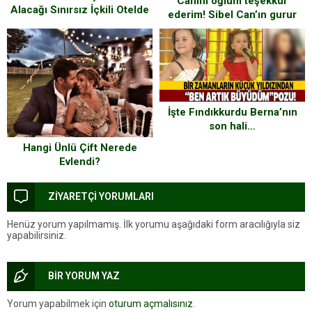
Canım oğlum teşekkür
Alacağı Sınırsız İçkili Otelde
ederim! Sibel Can’ın gurur
Türbanını Çıkaracak mı?
günü
İşte Fındıkkurdu Berna’nın
son hali…
Hangi Ünlü Çift Nerede
Evlendi?
ZİYARETÇİ YORUMLARI
Henüz yorum yapılmamış. İlk yorumu aşağıdaki form aracılığıyla siz
yapabilirsiniz.
BİR YORUM YAZ
Yorum yapabilmek için
oturum açmalısınız
.