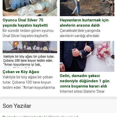
Abdurrahman Ö.nün verdiği
evraklarda eksik olduğunu...
Hayvanların kurtarmak için
Oyuncu Ünal Silver 75
alevlerin arasına daldı
yaşında hayatını kaybetti
Çanakkale’deki yangında
Bir süredir tedavi gören oyuncu
alevlerin sardığı ahırdaki
Ünal Silver hayatını kaybetti.
hayvanlarını kurtarmak isteyen
Haberi, oyuncunun menajerlik
Zeki Demir (66) ölümden döndü.
ajansı duyurdu. Renda Güner,
Yüzünde ve ellerinde yanıklar
sosyal medya hesabında “Usta
oluşan Demir, kâbus dolu anları
Oyuncumuz ve çok değerli
anlattı… Merkeze bağlı...
dostumuz...
Çoban ve Köy Ağası
Gelin, damadın şakası
Vaktiyle bir köy ağası bir çoban
nedeniyle düğünden 1 gün
tutar. Çobana 100 tane koyun
sonra boşanma kararı aldı
teslim eder. “Aman koyunlarıma
İnternet sitesi Slate’in ‘Dear
iyi bak, parayı düşünme” der
Prudence’ isimli tavsiye köşesine
Çoban koyunları alır gider. Aylar...
geçtiğimiz yıl 13 Ocak’ta yollanan
Son Yazılar
bir yazıya göre, bir gelin, eşi
düğün pastasını suratına