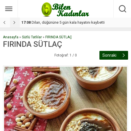
17:08
Dilan, düğününe 5 gün kala hayatını kaybetti
1
Anasayfa
»
Sütlü Tatlılar
»
FIRINDA SÜTLAÇ
FIRINDA SÜTLAÇ
Sonraki
Fotoğraf: 1 / 0