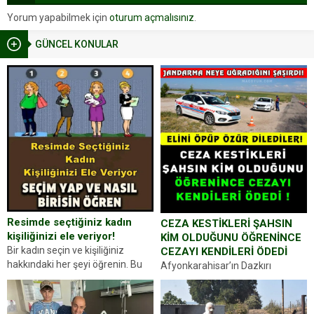
Yorum yapabilmek için
oturum açmalısınız
.
GÜNCEL KONULAR
Resimde seçtiğiniz kadın
CEZA KESTİKLERİ ŞAHSIN
kişiliğinizi ele veriyor!
KİM OLDUĞUNU ÖĞRENİNCE
Bir kadın seçin ve kişiliğiniz
CEZAYI KENDİLERİ ÖDEDİ
hakkındaki her şeyi öğrenin. Bu
Afyonkarahisar’ın Dazkırı
kez karşınıza oldukça farklı bir
ilçesinde trafik uygulaması
kişilik testiyle çıkıyoruz. Resimde
yapan jandarma ekipleri
gördüğünüz kadın figürlerinden
durdurdukları bir otomobilin