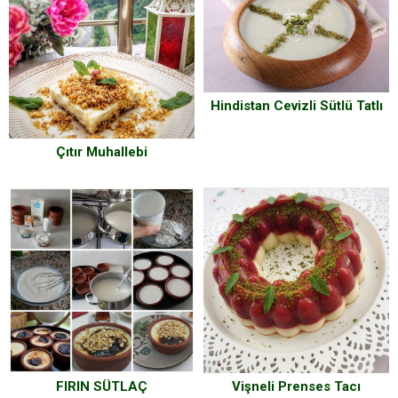
Hindistan Cevizli Sütlü Tatlı
Çıtır Muhallebi
FIRIN SÜTLAÇ
Vişneli Prenses Tacı