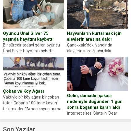
dikkatinizi en...
sürücüsünden ehliyet ve ruhsat
sorup belgelerini istedi. Sürücü
Abdurrahman Ö.nün verdiği
evraklarda eksik olduğunu...
Hayvanların kurtarmak için
Oyuncu Ünal Silver 75
alevlerin arasına daldı
yaşında hayatını kaybetti
Çanakkale’deki yangında
Bir süredir tedavi gören oyuncu
alevlerin sardığı ahırdaki
Ünal Silver hayatını kaybetti.
hayvanlarını kurtarmak isteyen
Haberi, oyuncunun menajerlik
Zeki Demir (66) ölümden döndü.
ajansı duyurdu. Renda Güner,
Yüzünde ve ellerinde yanıklar
sosyal medya hesabında “Usta
oluşan Demir, kâbus dolu anları
Oyuncumuz ve çok değerli
anlattı… Merkeze bağlı...
dostumuz...
Çoban ve Köy Ağası
Gelin, damadın şakası
Vaktiyle bir köy ağası bir çoban
nedeniyle düğünden 1 gün
tutar. Çobana 100 tane koyun
sonra boşanma kararı aldı
teslim eder. “Aman koyunlarıma
İnternet sitesi Slate’in ‘Dear
iyi bak, parayı düşünme” der
Prudence’ isimli tavsiye köşesine
Çoban koyunları alır gider. Aylar...
geçtiğimiz yıl 13 Ocak’ta yollanan
Son Yazılar
bir yazıya göre, bir gelin, eşi