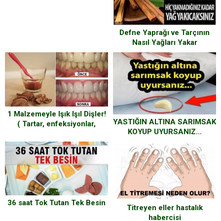
Defne Yaprağı ve Tarçının
Nasıl Yağları Yakar
1 Malzemeyle Işık Işıl Dişler!
YASTIĞIN ALTINA SARIMSAK
( Tartar, enfeksiyonlar,
KOYUP UYURSANIZ…
iltihaplı diş hastalıkları…)
ŞAŞIRTAN BİR ETKİSİ VAR…
DENEMELİSİNİZ
36 saat Tok Tutan Tek Besin
Titreyen eller hastalık
habercisi