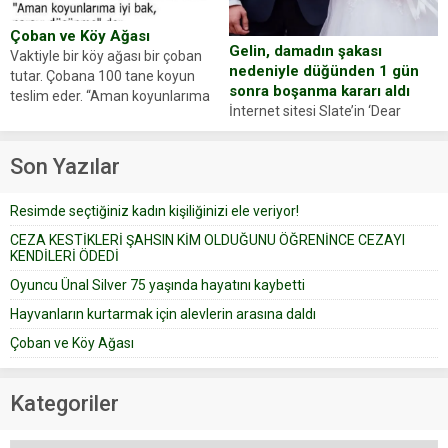
Çoban ve Köy Ağası
Gelin, damadın şakası
Vaktiyle bir köy ağası bir çoban
nedeniyle düğünden 1 gün
tutar. Çobana 100 tane koyun
sonra boşanma kararı aldı
teslim eder. “Aman koyunlarıma
İnternet sitesi Slate’in ‘Dear
iyi bak, parayı düşünme” der
Prudence’ isimli tavsiye köşesine
Çoban koyunları alır gider. Aylar...
geçtiğimiz yıl 13 Ocak’ta yollanan
Son Yazılar
bir yazıya göre, bir gelin, eşi
düğün pastasını suratına
Resimde seçtiğiniz kadın kişiliğinizi ele veriyor!
yapıştırdığı için düğünden...
CEZA KESTİKLERİ ŞAHSIN KİM OLDUĞUNU ÖĞRENİNCE CEZAYI
KENDİLERİ ÖDEDİ
Oyuncu Ünal Silver 75 yaşında hayatını kaybetti
Hayvanların kurtarmak için alevlerin arasına daldı
Çoban ve Köy Ağası
Kategoriler