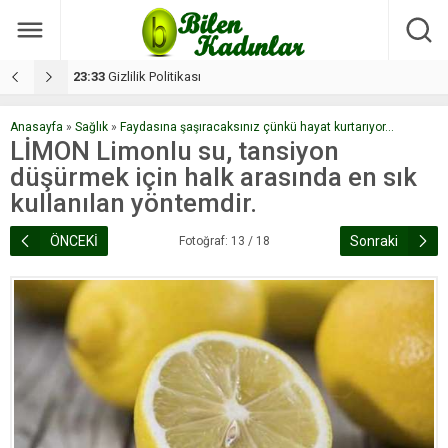
17:08
Dilan, düğününe 5 gün kala hayatını kaybetti
1
Anasayfa
»
Sağlık
»
Faydasına şaşıracaksınız çünkü hayat kurtarıyor...
LİMON Limonlu su, tansiyon
düşürmek için halk arasında en sık
kullanılan yöntemdir.
ÖNCEKİ
Sonraki
Fotoğraf: 13 / 18