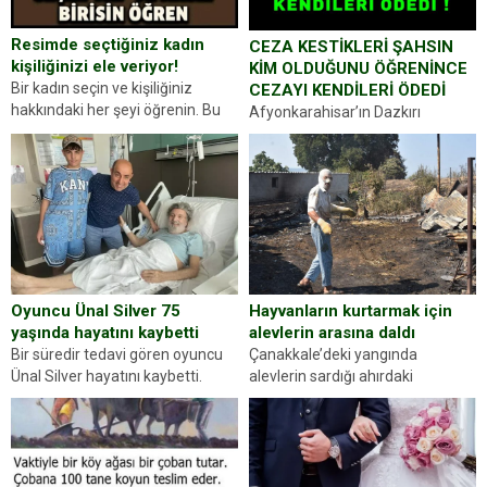
Resimde seçtiğiniz kadın
CEZA KESTİKLERİ ŞAHSIN
kişiliğinizi ele veriyor!
KİM OLDUĞUNU ÖĞRENİNCE
Bir kadın seçin ve kişiliğiniz
CEZAYI KENDİLERİ ÖDEDİ
hakkındaki her şeyi öğrenin. Bu
Afyonkarahisar’ın Dazkırı
kez karşınıza oldukça farklı bir
ilçesinde trafik uygulaması
kişilik testiyle çıkıyoruz. Resimde
yapan jandarma ekipleri
gördüğünüz kadın figürlerinden
durdurdukları bir otomobilin
dikkatinizi en...
sürücüsünden ehliyet ve ruhsat
sorup belgelerini istedi. Sürücü
Abdurrahman Ö.nün verdiği
evraklarda eksik olduğunu...
Hayvanların kurtarmak için
Oyuncu Ünal Silver 75
alevlerin arasına daldı
yaşında hayatını kaybetti
Çanakkale’deki yangında
Bir süredir tedavi gören oyuncu
alevlerin sardığı ahırdaki
Ünal Silver hayatını kaybetti.
hayvanlarını kurtarmak isteyen
Haberi, oyuncunun menajerlik
Zeki Demir (66) ölümden döndü.
ajansı duyurdu. Renda Güner,
Yüzünde ve ellerinde yanıklar
sosyal medya hesabında “Usta
oluşan Demir, kâbus dolu anları
Oyuncumuz ve çok değerli
anlattı… Merkeze bağlı...
dostumuz...