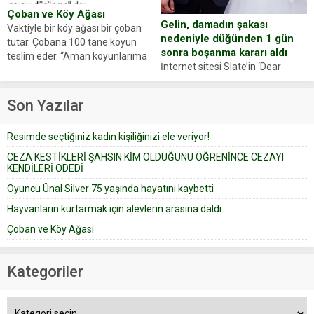
Çoban ve Köy Ağası
Gelin, damadın şakası
Vaktiyle bir köy ağası bir çoban
nedeniyle düğünden 1 gün
tutar. Çobana 100 tane koyun
sonra boşanma kararı aldı
teslim eder. “Aman koyunlarıma
İnternet sitesi Slate’in ‘Dear
iyi bak, parayı düşünme” der
Prudence’ isimli tavsiye köşesine
Çoban koyunları alır gider. Aylar...
geçtiğimiz yıl 13 Ocak’ta yollanan
Son Yazılar
bir yazıya göre, bir gelin, eşi
düğün pastasını suratına
Resimde seçtiğiniz kadın kişiliğinizi ele veriyor!
yapıştırdığı için düğünden...
CEZA KESTİKLERİ ŞAHSIN KİM OLDUĞUNU ÖĞRENİNCE CEZAYI
KENDİLERİ ÖDEDİ
Oyuncu Ünal Silver 75 yaşında hayatını kaybetti
Hayvanların kurtarmak için alevlerin arasına daldı
Çoban ve Köy Ağası
Kategoriler