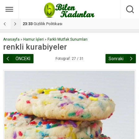
17:08
Dilan, düğününe 5 gün kala hayatını kaybetti
1
Anasayfa
»
Hamur İşleri
»
Farklı Mutfak Sunumları
renkli kurabiyeler
ÖNCEKİ
Sonraki
Fotoğraf: 27 / 31