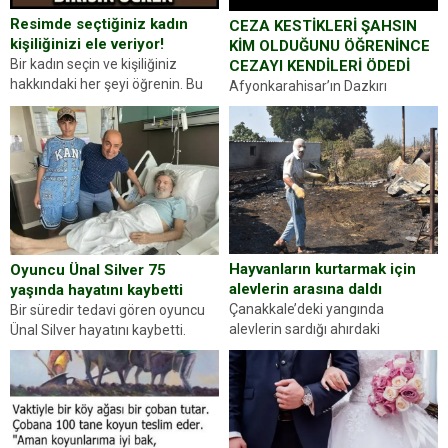
Resimde seçtiğiniz kadın
CEZA KESTİKLERİ ŞAHSIN
kişiliğinizi ele veriyor!
KİM OLDUĞUNU ÖĞRENİNCE
Bir kadın seçin ve kişiliğiniz
CEZAYI KENDİLERİ ÖDEDİ
hakkındaki her şeyi öğrenin. Bu
Afyonkarahisar’ın Dazkırı
kez karşınıza oldukça farklı bir
ilçesinde trafik uygulaması
kişilik testiyle çıkıyoruz. Resimde
yapan jandarma ekipleri
gördüğünüz kadın figürlerinden
durdurdukları bir otomobilin
dikkatinizi en...
sürücüsünden ehliyet ve ruhsat
sorup belgelerini istedi. Sürücü
Abdurrahman Ö.nün verdiği
evraklarda eksik olduğunu...
Hayvanların kurtarmak için
Oyuncu Ünal Silver 75
alevlerin arasına daldı
yaşında hayatını kaybetti
Çanakkale’deki yangında
Bir süredir tedavi gören oyuncu
alevlerin sardığı ahırdaki
Ünal Silver hayatını kaybetti.
hayvanlarını kurtarmak isteyen
Haberi, oyuncunun menajerlik
Zeki Demir (66) ölümden döndü.
ajansı duyurdu. Renda Güner,
Yüzünde ve ellerinde yanıklar
sosyal medya hesabında “Usta
oluşan Demir, kâbus dolu anları
Oyuncumuz ve çok değerli
anlattı… Merkeze bağlı...
dostumuz...